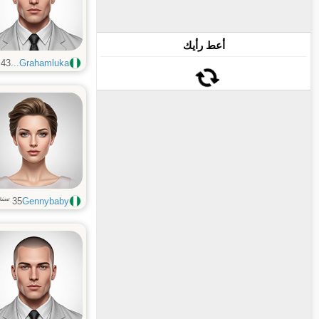
أعط رأيك
43
Grahamluka...
سنة
35
Gennybaby