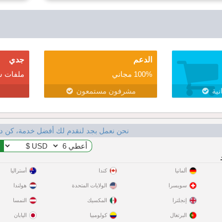
الدعم
جدي
100% مجاني
ملفات ش
نية
مشرفون مستمعون
نحن نعمل بجد لنقدم لك أفضل خدمة، كن د
ألمانيا
كندا
أستراليا
سويسرا
الولايات المتحدة
هولندا
إنجلترا
المكسيك
النمسا
البرتغال
كولومبيا
اليابان