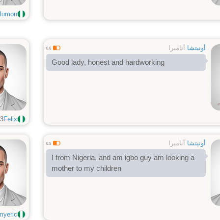
lomon
أونيتشا
أنامبرا
0.6
Good lady, honest and hardworking
3
Felix
أونيتشا
أنامبرا
0.5
I from Nigeria, and am igbo guy am looking a
mother to my children
yeric