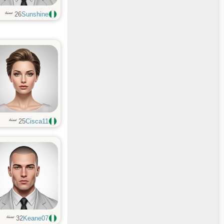
سنة
26
Sunshine
سنة
25
Cisca11
سنة
32
Keane07