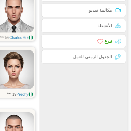
مكالمة فيديو
الأنشطة
سنة
56
Charles767
تبرع
الجدول الزمني للعمل
سنة
19
Prechy