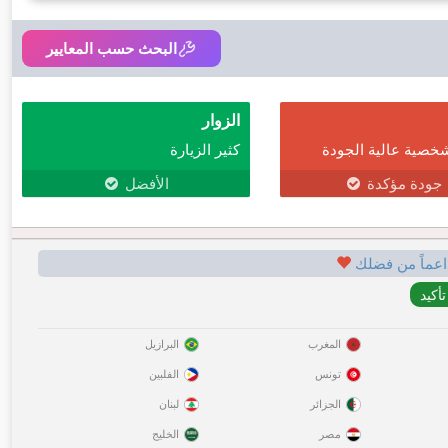
البحث حسب المعايير
الزوار
خصية عالية الجودة
كثير الزيارة
جودة مؤكدة
الأفضل
اعماً من فضلك
المغرب
البرازيل
تونس
الفلبين
الجزائر
لبنان
مصر
الخليج