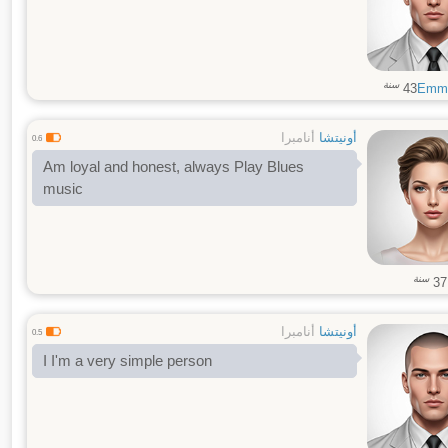
سنة
43
Emm
أونيتشا
أنامبرا
0.6
Am loyal and honest, always Play Blues
music
سنة
37
أونيتشا
أنامبرا
0.5
I I'm a very simple person