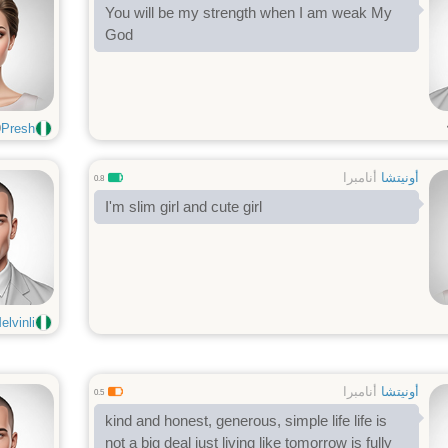
You will be my strength when I am weak My
God
9
Presh
أونيتشا
أنامبرا
0.8
I'm slim girl and cute girl
vinli...
أونيتشا
أنامبرا
0.5
kind and honest, generous, simple life life is
not a big deal just living like tomorrow is fully