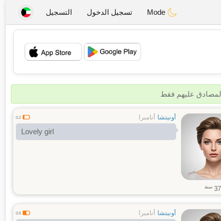
Mode
تسجيل الدخول
التسجيل
💖
💕
المصادق عليهم فقط
أونيتشا
أنامبرا
0.2
Lovely girl
سنة
37
أونيتشا
أنامبرا
0.6