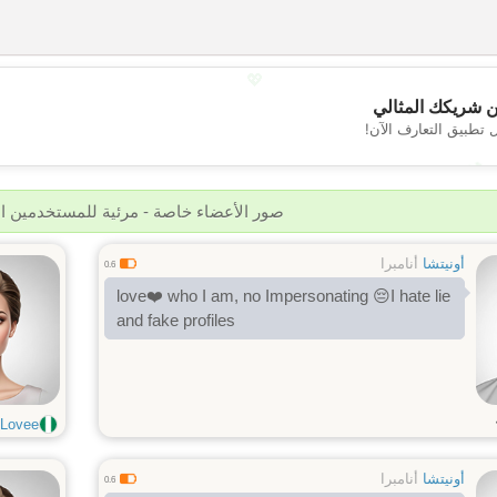
💖
 شريكك المثالي
 تطبيق التعارف الآن!
💕
صور الأعضاء خاصة - مرئية للمستخدمين 
أونيتشا
أنامبرا
0.6
love❤️ who I am, no Impersonating 😔I hate lie
and fake profiles
Lovee
أونيتشا
أنامبرا
0.6