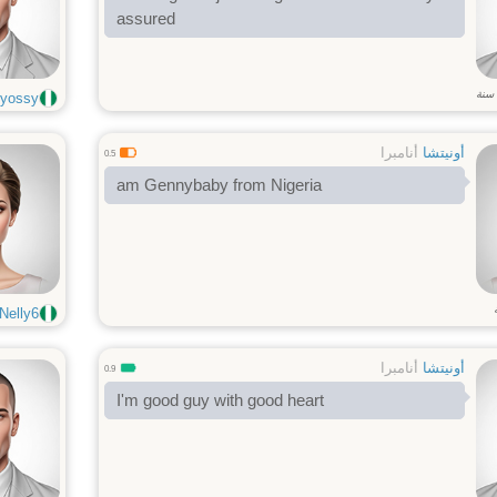
assured
سنة
yossy
أونيتشا
أنامبرا
0.5
am Gennybaby from Nigeria
Nelly6
أونيتشا
أنامبرا
0.9
I'm good guy with good heart