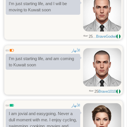
I’m just starting life, and I will be
moving to Kuwait soon
سنة
25
BraveGodwi...
الأنهار
0.5
I’m just starting life, and am coming
to Kuwait soon
سنة
25
Brave1010
الأنهار
0.8
I am jovial and easygoing. Never a
dull moment with me. I enjoy cycling,
swimming, cooking, movies and