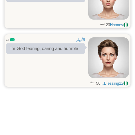
سنة
23
Hhoney
الأنهار
0.7
I'm God fearing, caring and humble
سنة
56
Blessing12...