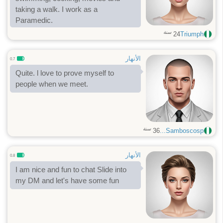
taking a walk. I work as a
Paramedic.
سنة
24
Triumph
الأنهار
0.7
Quite. l love to prove myself to
people when we meet.
سنة
36
Samboscosp...
الأنهار
0.8
I am nice and fun to chat Slide into
my DM and let's have some fun