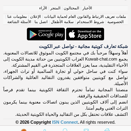
الأخبار
|
المحتالون
|
المتجر
|
الآراء
ملفات تعريف الارتباط والقانون العام لحماية البيانات
|
الإعلان
|
معلومات عنا
|
الخصوصية
|
شروط الاستخدام
|
سلامة الأطفال
|
اتصل بنا
|
الأسئلة الشائعة
شبكة تعارف كويتية مجانية - تواصل عبر الكويت
أهلاً وسهلاً! مرحباً بك في مجتمع الكويت الموثوق للاتصالات المعنوية.
يجمع Kuwait-chat.com العزاب الكويتيين من حداثة مدينة الكويت إلى
الأحياء التقليدية، مما يعزز العلاقات المتجذرة في القيم المشتركة.
سواء كنت في ساحل حولي أو تجارة السالمية أو تراث الجهراء،
تواصل مع كويتيين متوافقين يقدرون التقاليد العائلية والشراكات
الأصيلة.
منصتنا المجانية تماماً تحترم الثقافة الكويتية بينما تقدم فرصاً
للصداقات الحقيقية والرفقة.
انضم إلى آلاف الكويتيين الذين يبنون اتصالات معنوية بينما يكرمون
التراث الغني وقيم أمتنا.
اكتشف علاقات تحتفل بكل من التقاليد والحياة الكويتية الحديثة.
© 2026 Copyright
ISN Connect
.
All rights reserved.