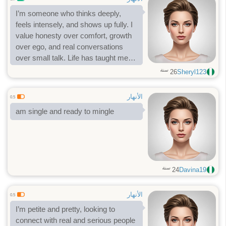
I’m someone who thinks deeply,
feels intensely, and shows up fully. I
value honesty over comfort, growth
over ego, and real conversations
over small talk. Life has taught me
resilience, so I don’t pretend to be
سنة
26
Sheryl123
perfect—but I am intentional. I know
who I am, I know what I bring, and
الأنهار
0.5
I’m still evolving.
am single and ready to mingle
سنة
24
Davina19
الأنهار
0.5
I’m petite and pretty, looking to
connect with real and serious people