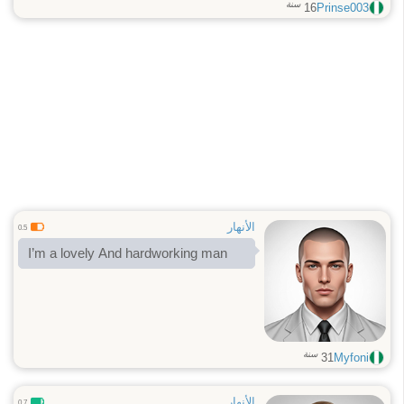
سنة
16
Prinse003
الأنهار
0.5
I’m a lovely And hardworking man
سنة
31
Myfoni
الأنهار
0.7