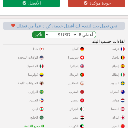
جودة مؤكدة
الأفضل
نحن نعمل بجد لنقدم لك أفضل خدمة، كن داعماً من فضلك
لقاءات حسب البلد
فرنسا
ألمانيا
كندا
بلجيكا
سويسرا
الولايات المتحدة
إسبانيا
إنجلترا
المكسيك
إيطاليا
البرتغال
كولومبيا
السويد
المعاقين
الحيوانات الأليفة
أستراليا
المغرب
البرازيل
هولندا
تونس
الفلبين
النمسا
الجزائر
لبنان
اليابان
مصر
الخليج
الصين
الكويت
جميع القائمة