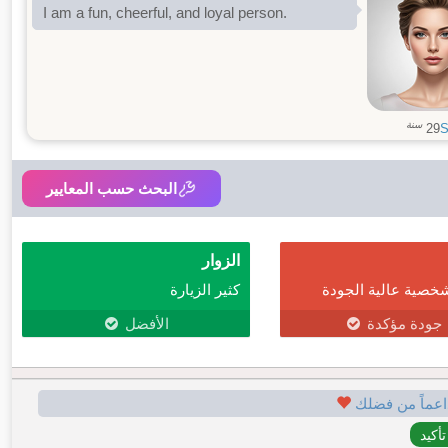
I am a fun, cheerful, and loyal person.
سنة
29
S
البحث حسب المعايير
الزوار
خصية عالية الجودة
كثير الزيارة
جودة مؤكدة
الأفضل
اعماً من فضلك