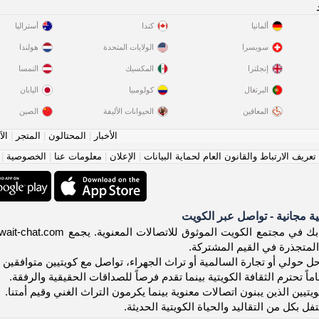
ألمانيا
كندا
أستراليا
سويسرا
الولايات المتحدة
هولندا
إنجلترا
المكسيك
النمسا
البرتغال
كولومبيا
اليابان
المعاقين
الحيوانات الأليفة
الصين
الأخبار
|
المحتالون
|
المتجر
|
الآ
عريف الارتباط والقانون العام لحماية البيانات
|
الإعلان
|
معلومات عنا
|
الخصوصية
|
ة مجانية - تواصل عبر الكويت
 المتجذرة في القيم المشتركة.
حولي أو تجارة السالمية أو تراث الجهراء، تواصل مع كويتيين متوافقين يقد
ماً تحترم الثقافة الكويتية بينما تقدم فرصاً للصداقات الحقيقية والرفقة.
يتيين الذين يبنون اتصالات معنوية بينما يكرمون التراث الغني وقيم أمتنا.
 بكل من التقاليد والحياة الكويتية الحديثة.