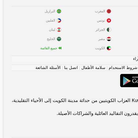
المغرب
البرازيل
تونس
الفلبين
الجزائر
لبنان
مصر
الخليج
الكويت
جميع القائمة
راء
شروط الاستخدام
|
سلامة الأطفال
|
اتصل بنا
|
الأسئلة الشائعة
أهلاً وسهلاً! مرحباً بك في مجتمع الكويت الموثوق للاتصالات المعنوية. يجمع Kuwait-chat.com العزاب الكويتيين من حداثة مدينة الكويت إلى الأحياء التقليدية،
رون التقاليد العائلية والشراكات الأصيلة.