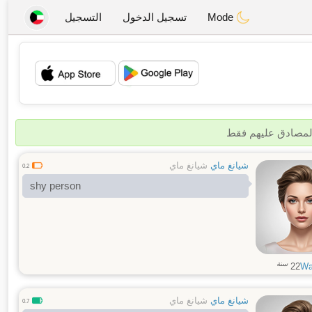
Mode
تسجيل الدخول
التسجيل
💖
💕
المصادق عليهم فقط
شيانغ ماي
شيانغ ماي
0.2
shy person
سنة
22
Wa
شيانغ ماي
شيانغ ماي
0.7