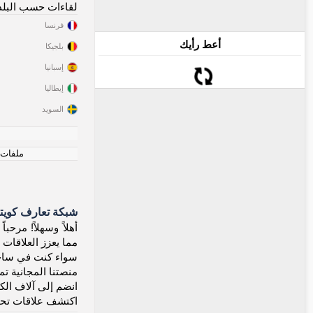
لقاءات حسب البلد
فرنسا
أعط رأيك
بلجيكا
إسبانيا
إيطاليا
السويد
ملفات ت
شبكة تعارف كويتي
مما يعزز العلاقات
سواء كنت في ساحل 
منصتنا المجانية تما
انضم إلى آلاف الكو
اكتشف علاقات تحتفل