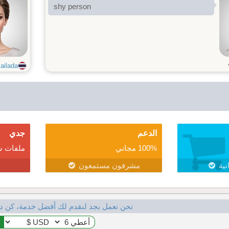
shy person
ailada
الدعم
جدي
100% مجاني
ملفات ش
نية
مشرفون مستمعون
نحن نعمل بجد لنقدم لك أفضل خدمة، كن د