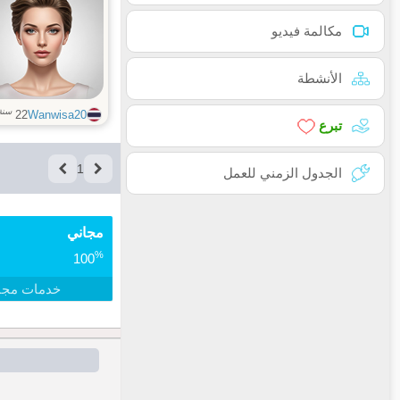
مكالمة فيديو
الأنشطة
سنة
22
Wanwisa20
تبرع
1
الجدول الزمني للعمل
مجاني
%
100
خدمات مجا