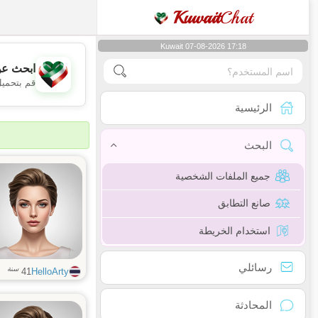
Kuwait
Chat
Kuwait 07-08-2026 17:18
ابحث عن
قم بتحميل
الرئيسية
البحث
جميع الملفات الشخصية
صانع التطابق
استخدام الخريطة
رسائلي
سنة
41
HelloArty
المحادثة