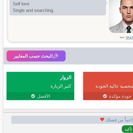
Self love
Single and searching
سنة
35
M
البحث حسب المعايير
الزوار
خصية عالية الجودة
كثير الزيارة
جودة مؤكدة
الأفضل
اعماً من فضلك