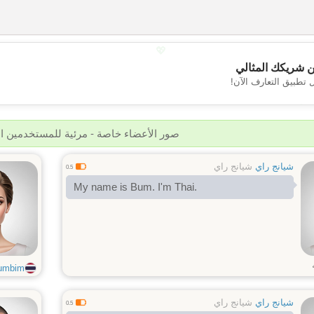
💖
 شريكك المثالي
 تطبيق التعارف الآن!
💕
صور الأعضاء خاصة - مرئية للمستخدمين 
شيانج راي
شيانج راي
0.5
My name is Bum. I'm Thai.
umbim
شيانج راي
شيانج راي
0.5