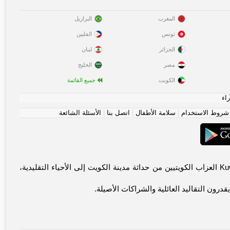
المغرب
البرازيل
تونس
الفلبين
الجزائر
لبنان
مصر
الخليج
الكويت
جميع القائمة
راء
شروط الاستخدام
|
سلامة الأطفال
|
اتصل بنا
|
الأسئلة الشائعة
أهلاً وسهلاً! مرحباً بك في مجتمع الكويت الموثوق للاتصالات المعنوية. يجمع Kuwait-chat.com العزاب الكويتيين من حداثة مدينة الكويت إلى الأحياء التقليدية،
رون التقاليد العائلية والشراكات الأصيلة.