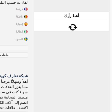
لقاءات حسب البلد
فرنسا
أعط رأيك
بلجيكا
إسبانيا
إيطاليا
السويد
ملفات ت
شبكة تعارف كويتي
مما يعزز العلاقات
سواء كنت في ساحل 
منصتنا المجانية تما
انضم إلى آلاف الكو
اكتشف علاقات تحتفل