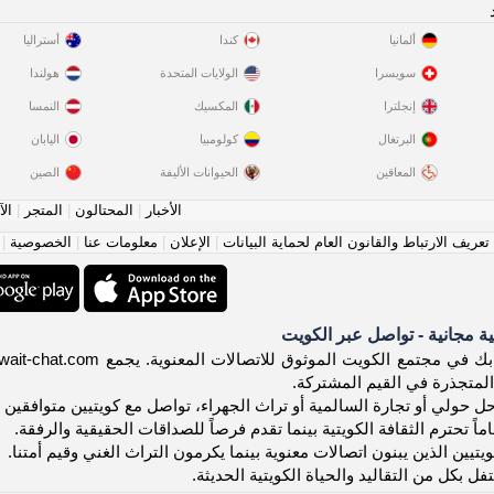
ألمانيا
كندا
أستراليا
سويسرا
الولايات المتحدة
هولندا
إنجلترا
المكسيك
النمسا
البرتغال
كولومبيا
اليابان
المعاقين
الحيوانات الأليفة
الصين
الأخبار
|
المحتالون
|
المتجر
|
الآ
عريف الارتباط والقانون العام لحماية البيانات
|
الإعلان
|
معلومات عنا
|
الخصوصية
|
ة مجانية - تواصل عبر الكويت
 المتجذرة في القيم المشتركة.
حولي أو تجارة السالمية أو تراث الجهراء، تواصل مع كويتيين متوافقين يقد
ماً تحترم الثقافة الكويتية بينما تقدم فرصاً للصداقات الحقيقية والرفقة.
يتيين الذين يبنون اتصالات معنوية بينما يكرمون التراث الغني وقيم أمتنا.
 بكل من التقاليد والحياة الكويتية الحديثة.