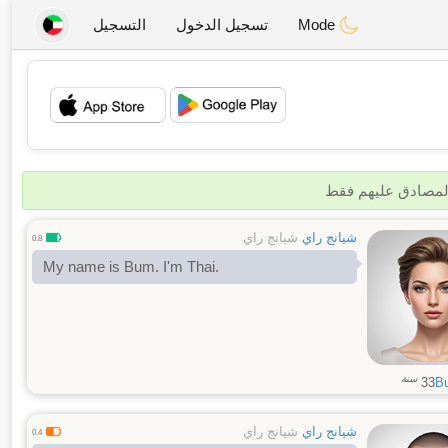
Mode
تسجيل الدخول
التسجيل
💖
💕
المصادق عليهم فقط
شيانج راي
شيانج راي
0.8
My name is Bum. I'm Thai.
سنة
33
B
شيانج راي
شيانج راي
0.4