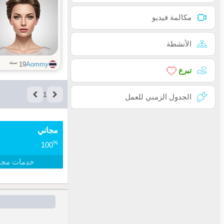
مكالمة فيديو
الأنشطة
سنة
19
Aommy
تبرع
1
الجدول الزمني للعمل
مجاني
%
100
خدمات مجا