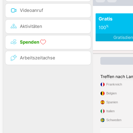
Videoanruf
Gratis
Aktivitäten
%
100
Gratisdie
Spenden
Arbeitszeitachse
Treffen nach La
Frankreich
Belgien
Spanien
Italien
Schweden