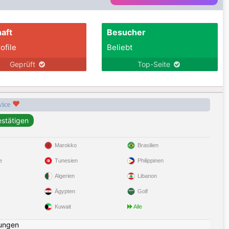
aft
Besucher
ofile
Beliebt
Geprüft
Top-Seite
rvice
Marokko
Brasilien
e
Tunesien
Philippinen
Algerien
Libanon
Ägypten
Golf
Kuwait
Alle
ungen