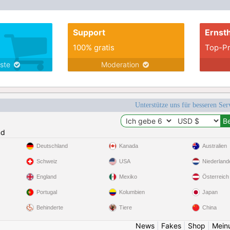
Support
Ernsth
100% gratis
Top-Pr
nste
Moderation
Unterstütze uns für besseren Se
nd
Deutschland
Kanada
Australien
Schweiz
USA
Niederland
England
Mexiko
Österreich
Portugal
Kolumbien
Japan
Behinderte
Tiere
China
News
|
Fakes
|
Shop
|
Mein