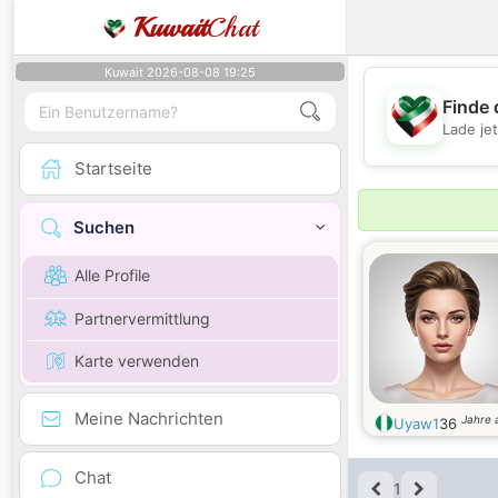
Kuwait
Chat
Kuwait 2026-08-08 19:25
Finde 
Lade je
Startseite
Suchen
Alle Profile
Partnervermittlung
Karte verwenden
Meine Nachrichten
Jahre a
Uyaw1
36
Chat
1