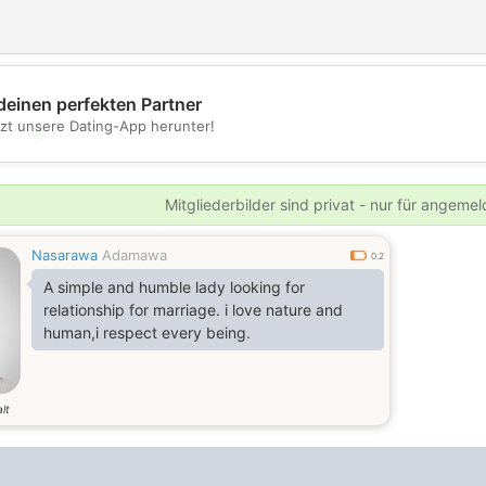
deinen perfekten Partner
tzt unsere Dating-App herunter!
💖
💕
Mitgliederbilder sind privat - nur für angeme
Nasarawa
Adamawa
0.2
A simple and humble lady looking for
relationship for marriage. i love nature and
human,i respect every being.
lt