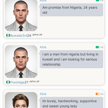
Abia
0.9
Am promise from Nigeria, 24 years
old
Jahre alt
Buwade3rd
24
Abia
0.8
i am a man from nigeria but living in
kuwait and i am looking for serious
relationship
Jahre alt
Prestidge
27
Abia
0.6
im lovely, hardworking, supportive
snd sweet young lady