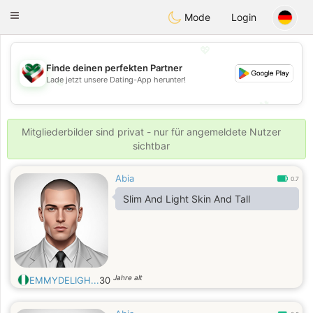
Kuwait
Chat
Toggle
Mode
Login
navigation
💖
Finde deinen perfekten Partner
💖
Lade jetzt unsere Dating-App herunter!
💕
💕
Mitgliederbilder sind privat - nur für angemeldete Nutzer
sichtbar
Abia
0.7
Slim And Light Skin And Tall
Jahre alt
EMMYDELIGH...
30