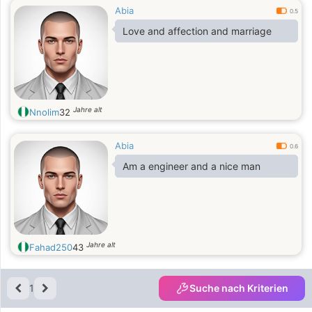
Abia
0.5
Love and affection and marriage
Jahre alt
Nnolim
32
Abia
0.6
Am a engineer and a nice man
Jahre alt
Fahad250
43
1
Suche nach Kriterien