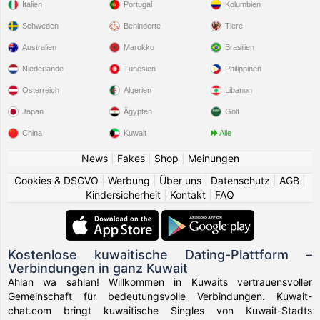
Italien
Portugal
Kolumbien
Schweden
Behinderte
Tiere
Australien
Marokko
Brasilien
Niederlande
Tunesien
Philippinen
Österreich
Algerien
Libanon
Japan
Ägypten
Golf
China
Kuwait
Alle
News
|
Fakes
|
Shop
|
Meinungen
Cookies & DSGVO
|
Werbung
|
Über uns
|
Datenschutz
|
AGB
|
Kindersicherheit
|
Kontakt
|
FAQ
Kostenlose kuwaitische Dating-Plattform –
Verbindungen in ganz Kuwait
Ahlan wa sahlan! Willkommen in Kuwaits vertrauensvoller
Gemeinschaft für bedeutungsvolle Verbindungen. Kuwait-
chat.com bringt kuwaitische Singles von Kuwait-Stadts