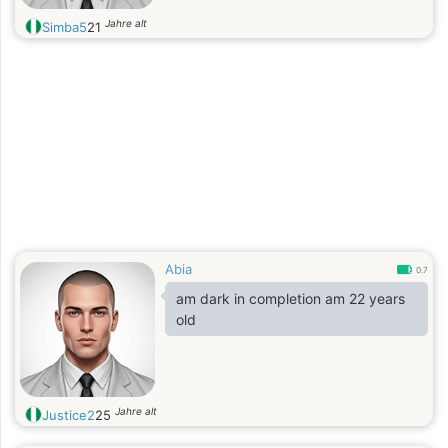
Jahre alt
Simba5
21
Abia
0.7
am dark in completion am 22 years
old
Jahre alt
Justice2
25