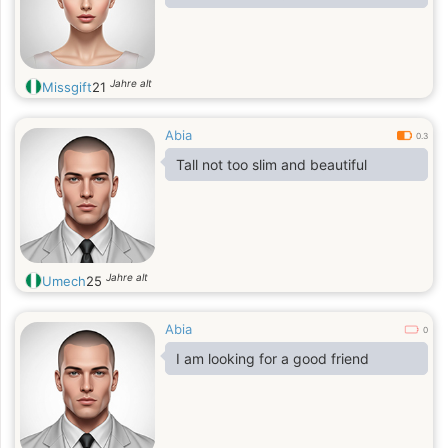
Jahre alt
Missgift
21
Abia
0.3
Tall not too slim and beautiful
Jahre alt
Umech
25
Abia
0
I am looking for a good friend