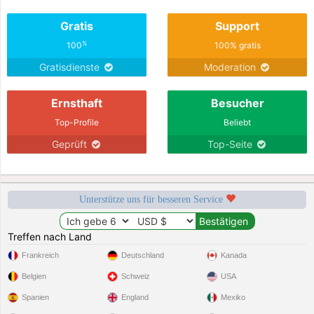
Gratis
Support
%
100
100% gratis
Gratisdienste
Moderation
Ernsthaft
Besucher
Top-Profile
Beliebt
Geprüft
Top-Seite
Unterstütze uns für besseren Service
Treffen nach Land
Frankreich
Deutschland
Kanada
Belgien
Schweiz
USA
Spanien
England
Mexiko