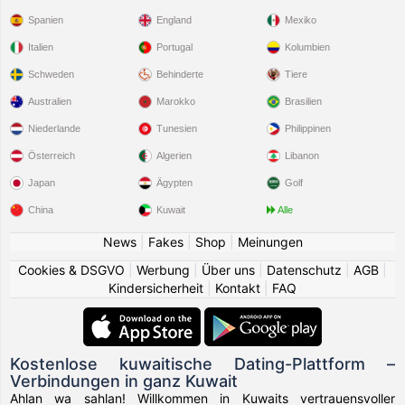
Spanien
England
Mexiko
Italien
Portugal
Kolumbien
Schweden
Behinderte
Tiere
Australien
Marokko
Brasilien
Niederlande
Tunesien
Philippinen
Österreich
Algerien
Libanon
Japan
Ägypten
Golf
China
Kuwait
Alle
News
|
Fakes
|
Shop
|
Meinungen
Cookies & DSGVO
|
Werbung
|
Über uns
|
Datenschutz
|
AGB
|
Kindersicherheit
|
Kontakt
|
FAQ
Kostenlose kuwaitische Dating-Plattform –
Verbindungen in ganz Kuwait
Ahlan wa sahlan! Willkommen in Kuwaits vertrauensvoller