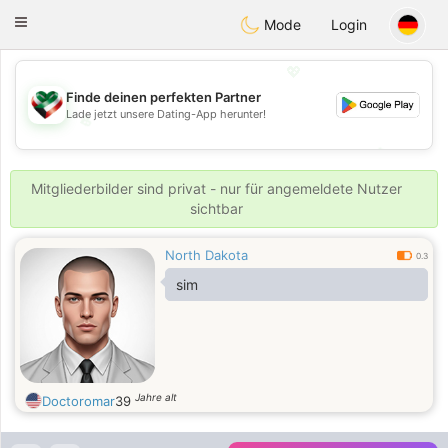
Kuwait
Chat
Toggle
Mode
Login
navigation
💖
Finde deinen perfekten Partner
Lade jetzt unsere Dating-App herunter!
💖
💕
💕
Mitgliederbilder sind privat - nur für angemeldete Nutzer
sichtbar
North Dakota
0.3
sim
Jahre alt
Doctoromar
39