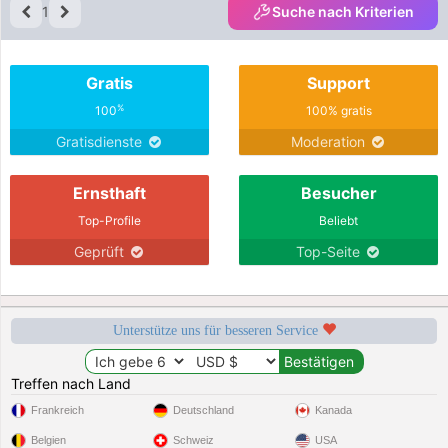
1
Suche nach Kriterien
Gratis
Support
%
100
100% gratis
Gratisdienste
Moderation
Ernsthaft
Besucher
Top-Profile
Beliebt
Geprüft
Top-Seite
Unterstütze uns für besseren Service
Treffen nach Land
Frankreich
Deutschland
Kanada
Belgien
Schweiz
USA