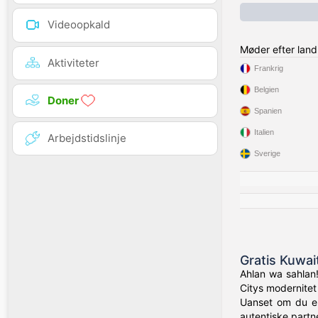
Videoopkald
Møder efter land
Aktiviteter
Frankrig
Belgien
Doner
Spanien
Italien
Arbejdstidslinje
Sverige
Gratis Kuwai
Ahlan wa sahlan!
Citys modernitet 
Uanset om du er 
autentiske partn