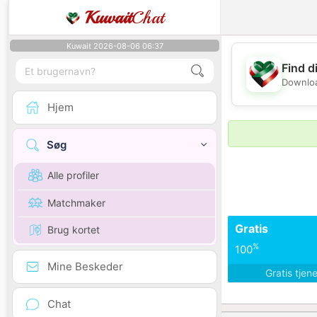
Kuwait
Chat
Kuwait 2026-08-06 06:37
Find d
Downloa
Hjem
Søg
Alle profiler
Matchmaker
Gratis
Brug kortet
%
100
Mine Beskeder
Gratis tjen
Chat