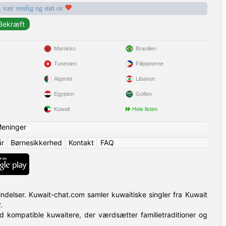
, vær venlig og støt os
Marokko
Brasilien
Tunesien
Filippinerne
Algeriet
Libanon
Egypten
Golfen
Kuwait
Hele listen
eninger
år
|
Børnesikkerhed
|
Kontakt
|
FAQ
indelser. Kuwait-chat.com samler kuwaitiske singler fra Kuwait
.
ed kompatible kuwaitere, der værdsætter familietraditioner og