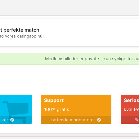
it perfekte match
d vores datingapp nu!
💖
💕
Medlemsbilleder er private - kun synlige for a
Support
Seriø
100% gratis
kvalite
ester
Lyttende moderatorer
Be