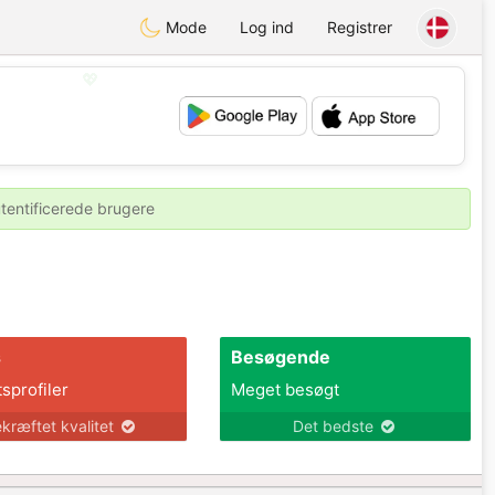
Mode
Log ind
Registrer
💖
💕
utentificerede brugere
s
Besøgende
tsprofiler
Meget besøgt
kræftet kvalitet
Det bedste