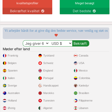
kvalitetsprofiler
Meget besøgt
Bekræftet kvalitet
Det bedste
Vi arbejder hårdt for at give dig den bedste service, vær venlig og støt os
Møder efter land
Frankrig
Tyskland
Canada
Belgien
Schweiz
USA
Spanien
England
Mexico
Italien
Portugal
Colombia
Sverige
Handicappet
Kæledyr
Australien
Marokko
Brasilien
Holland
Tunesien
Filippinerne
Østrig
Algeriet
Libanon