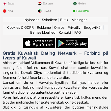
Japan
Egypten
Golfen
Kina
Kuwait
Hele listen
Nyheder
|
Svindlere
|
Butik
|
Meninger
Cookies & GDPR
|
Reklame
|
Om os
|
Privatliv
|
Brugsvilkår
|
Børnesikkerhed
|
Kontakt
|
FAQ
Gratis Kuwaitisk Dating Netværk – Forbind på
tværs af Kuwait
Ahlan wa sahlan! Velkommen til Kuwaits pålidelige fællesskab for
meningsfulde forbindelser. Kuwait-chat.com samler kuwaitiske
singler fra Kuwait Citys modernitet til traditionelle kvarterer og
fremmer forhold forankret i delte værdier.
Uanset om du er i Hawallys kystlinje, Salmiyas handel eller
Jahras arv, forbind med kompatible kuwaitere, der værdsætter
familietraditioner og autentiske partnerskaber.
Vores helt gratis platform respekterer kuwaitisk kultur, mens den
tilbyder muligheder for ægte venskab og følgesskab.
Slut dig til tusindvis af kuwaitere, der bygger meningsfulde