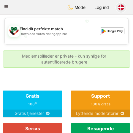
Kuwait
Chat
Toggle
Mode
Log ind
navigation
💖
Find dit perfekte match
Download vores datingapp nu!
💖
💕
💕
Medlemsbilleder er private - kun synlige for
autentificerede brugere
Gratis
Support
%
100
100% gratis
Gratis tjenester
Lyttende moderatorer
Seriøs
Besøgende