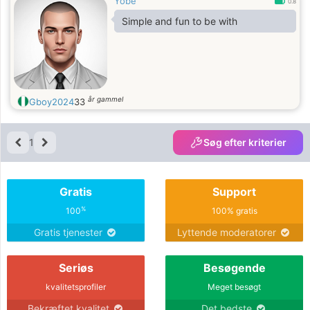
Yobe
0.8
Simple and fun to be with
år gammel
Gboy2024
33
1
Søg efter kriterier
Gratis
Support
%
100
100% gratis
Gratis tjenester
Lyttende moderatorer
Seriøs
Besøgende
kvalitetsprofiler
Meget besøgt
Bekræftet kvalitet
Det bedste