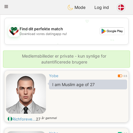
Kuwait
Chat
Toggle
Mode
Log ind
navigation
💖
Find dit perfekte match
💖
Download vores datingapp nu!
💕
💕
Medlemsbilleder er private - kun synlige for
autentificerede brugere
Yobe
0.5
I am Muslim age of 27
år gammel
Richforeve...
27