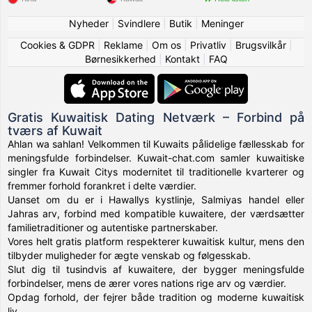
Nyheder
|
Svindlere
|
Butik
|
Meninger
Cookies & GDPR
|
Reklame
|
Om os
|
Privatliv
|
Brugsvilkår
|
Børnesikkerhed
|
Kontakt
|
FAQ
Gratis Kuwaitisk Dating Netværk – Forbind på
tværs af Kuwait
Ahlan wa sahlan! Velkommen til Kuwaits pålidelige fællesskab for
meningsfulde forbindelser. Kuwait-chat.com samler kuwaitiske
singler fra Kuwait Citys modernitet til traditionelle kvarterer og
fremmer forhold forankret i delte værdier.
Uanset om du er i Hawallys kystlinje, Salmiyas handel eller
Jahras arv, forbind med kompatible kuwaitere, der værdsætter
familietraditioner og autentiske partnerskaber.
Vores helt gratis platform respekterer kuwaitisk kultur, mens den
tilbyder muligheder for ægte venskab og følgesskab.
Slut dig til tusindvis af kuwaitere, der bygger meningsfulde
forbindelser, mens de ærer vores nations rige arv og værdier.
Opdag forhold, der fejrer både tradition og moderne kuwaitisk
liv.