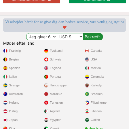
Vi arbejder hårdt for at give dig den bedste service, vær venlig og støt os
Møder efter land
Frankrig
Tyskland
Canada
Belgien
Schweiz
USA
Spanien
England
Mexico
Italien
Portugal
Colombia
Sverige
Handicappet
Kæledyr
Australien
Marokko
Brasilien
Holland
Tunesien
Filippinerne
Østrig
Algeriet
Libanon
Japan
Egypten
Golfen
Kina
Kuwait
Hele listen