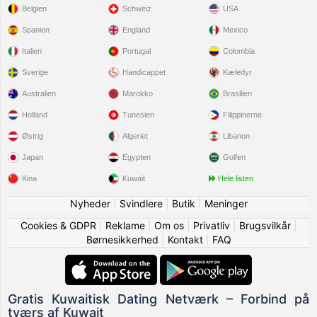
Belgien
Schweiz
USA
Spanien
England
Mexico
Italien
Portugal
Colombia
Sverige
Handicappet
Kæledyr
Australien
Marokko
Brasilien
Holland
Tunesien
Filippinerne
Østrig
Algeriet
Libanon
Japan
Egypten
Golfen
Kina
Kuwait
Hele listen
Nyheder
|
Svindlere
|
Butik
|
Meninger
Cookies & GDPR
|
Reklame
|
Om os
|
Privatliv
|
Brugsvilkår
|
Børnesikkerhed
|
Kontakt
|
FAQ
Gratis Kuwaitisk Dating Netværk – Forbind på
tværs af Kuwait