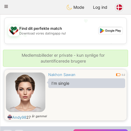
Kuwait
Chat
Toggle
Mode
Log ind
navigation
💖
Find dit perfekte match
Download vores datingapp nu!
💖
💕
💕
Medlemsbilleder er private - kun synlige for
autentificerede brugere
Nakhon Sawan
0.2
I’m single
år gammel
Andy98
27