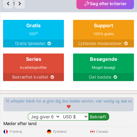
1
Søg efter kriterier
Gratis
Support
%
100
100% gratis
Gratis tjenester
Lyttende moderatorer
Seriøs
Besøgende
kvalitetsprofiler
Meget besøgt
Bekræftet kvalitet
Det bedste
Vi arbejder hårdt for at give dig den bedste service, vær venlig og støt os
Møder efter land
Frankrig
Tyskland
Canada