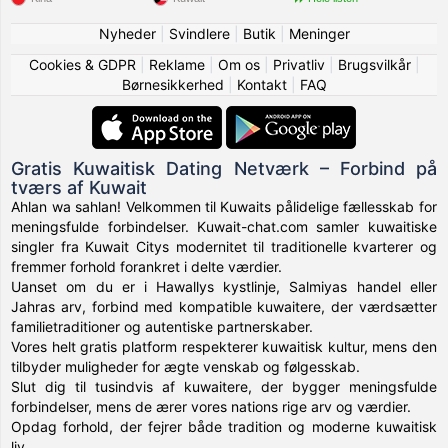
Nyheder
|
Svindlere
|
Butik
|
Meninger
Cookies & GDPR
|
Reklame
|
Om os
|
Privatliv
|
Brugsvilkår
|
Børnesikkerhed
|
Kontakt
|
FAQ
Gratis Kuwaitisk Dating Netværk – Forbind på
tværs af Kuwait
Ahlan wa sahlan! Velkommen til Kuwaits pålidelige fællesskab for
meningsfulde forbindelser. Kuwait-chat.com samler kuwaitiske
singler fra Kuwait Citys modernitet til traditionelle kvarterer og
fremmer forhold forankret i delte værdier.
Uanset om du er i Hawallys kystlinje, Salmiyas handel eller
Jahras arv, forbind med kompatible kuwaitere, der værdsætter
familietraditioner og autentiske partnerskaber.
Vores helt gratis platform respekterer kuwaitisk kultur, mens den
tilbyder muligheder for ægte venskab og følgesskab.
Slut dig til tusindvis af kuwaitere, der bygger meningsfulde
forbindelser, mens de ærer vores nations rige arv og værdier.
Opdag forhold, der fejrer både tradition og moderne kuwaitisk
liv.