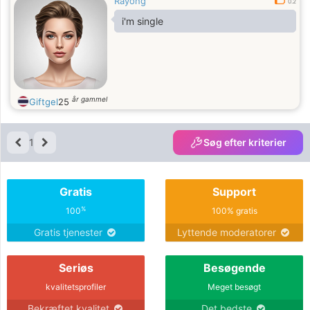
Rayong
0.2
i'm single
år gammel
Giftgel
25
1
Søg efter kriterier
Gratis
Support
%
100
100% gratis
Gratis tjenester
Lyttende moderatorer
Seriøs
Besøgende
kvalitetsprofiler
Meget besøgt
Bekræftet kvalitet
Det bedste