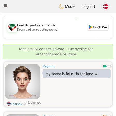
Kuwait
Chat
Toggle
Mode
Log ind
navigation
💖
Find dit perfekte match
Download vores datingapp nu!
💖
💕
💕
Medlemsbilleder er private - kun synlige for
autentificerede brugere
Rayong
0.7
my name is fatin i in thailand ☺️
år gammel
Fatinsk
38