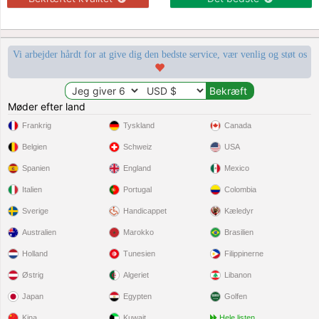
Vi arbejder hårdt for at give dig den bedste service, vær venlig og støt os
Møder efter land
Frankrig
Tyskland
Canada
Belgien
Schweiz
USA
Spanien
England
Mexico
Italien
Portugal
Colombia
Sverige
Handicappet
Kæledyr
Australien
Marokko
Brasilien
Holland
Tunesien
Filippinerne
Østrig
Algeriet
Libanon
Japan
Egypten
Golfen
Kina
Kuwait
Hele listen