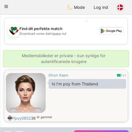
Kuwait
Chat
Toggle
Mode
Log ind
navigation
💖
Find dit perfekte match
Download vores datingapp nu!
💖
💕
💕
Medlemsbilleder er private - kun synlige for
autentificerede brugere
Khon Kaen
0.7
hi I'm poy from Thailand
år gammel
Ppoy0852
36