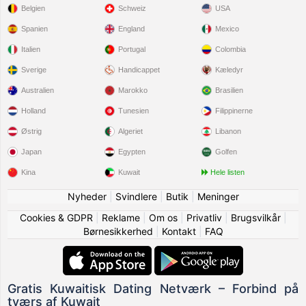
Belgien
Schweiz
USA
Spanien
England
Mexico
Italien
Portugal
Colombia
Sverige
Handicappet
Kæledyr
Australien
Marokko
Brasilien
Holland
Tunesien
Filippinerne
Østrig
Algeriet
Libanon
Japan
Egypten
Golfen
Kina
Kuwait
Hele listen
Nyheder
|
Svindlere
|
Butik
|
Meninger
Cookies & GDPR
|
Reklame
|
Om os
|
Privatliv
|
Brugsvilkår
|
Børnesikkerhed
|
Kontakt
|
FAQ
Gratis Kuwaitisk Dating Netværk – Forbind på
tværs af Kuwait