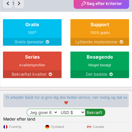
1
Søg efter kriterier
Gratis
Support
%
100
100% gratis
Gratis tjenester
Lyttende moderatorer
Seriøs
Besøgende
kvalitetsprofiler
Meget besøgt
Bekræftet kvalitet
Det bedste
Vi arbejder hårdt for at give dig den bedste service, vær venlig og støt os
Møder efter land
Frankrig
Tyskland
Canada