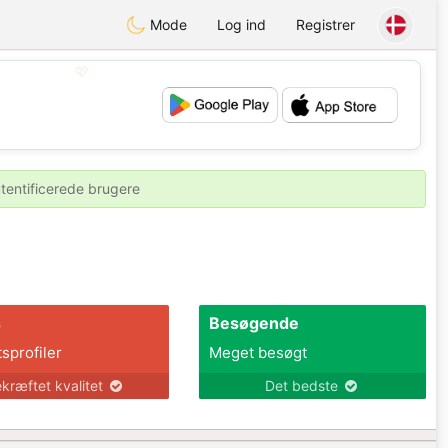
Mode
Log ind
Registrer
💖
💕
utentificerede brugere
s
Besøgende
tsprofiler
Meget besøgt
kræftet kvalitet
Det bedste