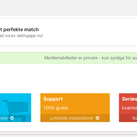
it perfekte match
d vores datingapp nu!
💖
💕
Medlemsbilleder er private - kun synlige for a
Support
Seriø
100% gratis
kvalite
ester
Lyttende moderatorer
Be