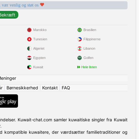
, vær venlig og støt os
Marokko
Brasilien
Tunesien
Filippinerne
Algeriet
Libanon
Egypten
Golfen
Kuwait
Hele listen
eninger
år
|
Børnesikkerhed
|
Kontakt
|
FAQ
indelser. Kuwait-chat.com samler kuwaitiske singler fra Kuwait
.
ed kompatible kuwaitere, der værdsætter familietraditioner og