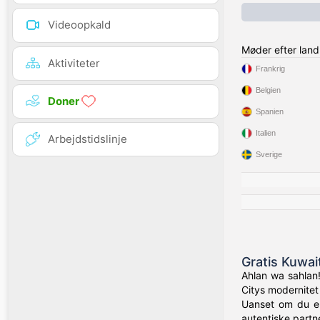
Videoopkald
Møder efter land
Aktiviteter
Frankrig
Belgien
Doner
Spanien
Italien
Arbejdstidslinje
Sverige
Gratis Kuwai
Ahlan wa sahlan!
Citys modernitet 
Uanset om du er 
autentiske partn