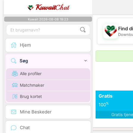
Kuwait
Chat
Kuwait 2026-08-08 18:23
Find d
Downloa
Hjem
Søg
Alle profiler
Matchmaker
Gratis
Brug kortet
%
100
Mine Beskeder
Gratis tjen
Chat