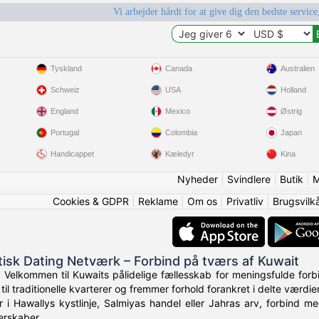
Vi arbejder hårdt for at give dig den bedste service
Tyskland
Canada
Australien
Schweiz
USA
Holland
England
Mexico
Østrig
Portugal
Colombia
Japan
Handicappet
Kæledyr
Kina
Nyheder
|
Svindlere
|
Butik
|
M
Cookies & GDPR
|
Reklame
|
Om os
|
Privatliv
|
Brugsvilk
tisk Dating Netværk – Forbind på tværs af Kuwait
 Velkommen til Kuwaits pålidelige fællesskab for meningsfulde forb
til traditionelle kvarterer og fremmer forhold forankret i delte værdier
i Hawallys kystlinje, Salmiyas handel eller Jahras arv, forbind m
erskaber.