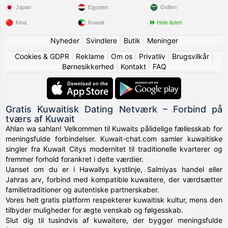
Japan
Egypten
Golfen
Kina
Kuwait
Hele listen
Nyheder
|
Svindlere
|
Butik
|
Meninger
Cookies & GDPR
|
Reklame
|
Om os
|
Privatliv
|
Brugsvilkår
|
Børnesikkerhed
|
Kontakt
|
FAQ
Gratis Kuwaitisk Dating Netværk – Forbind på
tværs af Kuwait
Ahlan wa sahlan! Velkommen til Kuwaits pålidelige fællesskab for
meningsfulde forbindelser. Kuwait-chat.com samler kuwaitiske
singler fra Kuwait Citys modernitet til traditionelle kvarterer og
fremmer forhold forankret i delte værdier.
Uanset om du er i Hawallys kystlinje, Salmiyas handel eller
Jahras arv, forbind med kompatible kuwaitere, der værdsætter
familietraditioner og autentiske partnerskaber.
Vores helt gratis platform respekterer kuwaitisk kultur, mens den
tilbyder muligheder for ægte venskab og følgesskab.
Slut dig til tusindvis af kuwaitere, der bygger meningsfulde