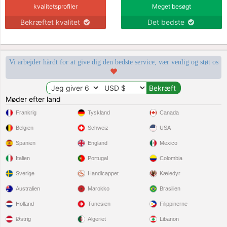
kvalitetsprofiler
Meget besøgt
Bekræftet kvalitet
Det bedste
Vi arbejder hårdt for at give dig den bedste service, vær venlig og støt os
Møder efter land
Frankrig
Tyskland
Canada
Belgien
Schweiz
USA
Spanien
England
Mexico
Italien
Portugal
Colombia
Sverige
Handicappet
Kæledyr
Australien
Marokko
Brasilien
Holland
Tunesien
Filippinerne
Østrig
Algeriet
Libanon