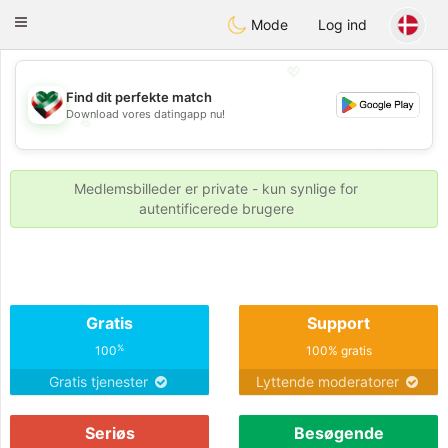
Kuwait
Chat
Toggle
Mode
Log ind
navigation
💖
Find dit perfekte match
Download vores datingapp nu!
💖
💕
💕
Medlemsbilleder er private - kun synlige for
autentificerede brugere
Gratis
Support
%
100
100% gratis
Gratis tjenester
Lyttende moderatorer
Seriøs
Besøgende