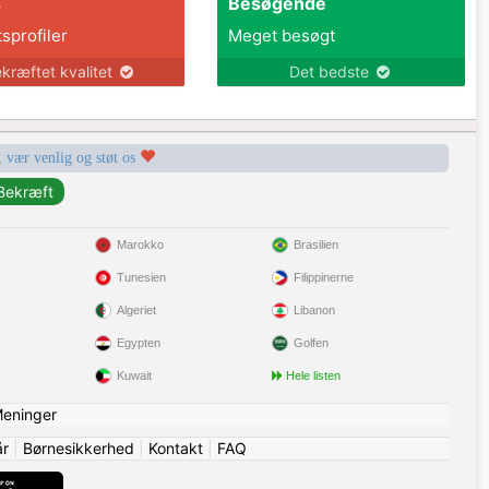
s
Besøgende
tsprofiler
Meget besøgt
kræftet kvalitet
Det bedste
, vær venlig og støt os
Marokko
Brasilien
Tunesien
Filippinerne
Algeriet
Libanon
Egypten
Golfen
Kuwait
Hele listen
eninger
år
|
Børnesikkerhed
|
Kontakt
|
FAQ