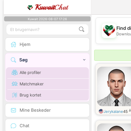
Kuwait
Chat
Kuwait 2026-08-07 17:26
Find d
Downloa
Hjem
Søg
Alle profiler
Matchmaker
Brug kortet
Mine Beskeder
å
Jerykalane
45
Chat