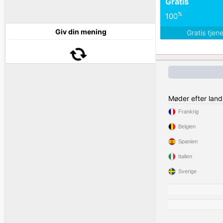
Gratis
%
100
Giv din mening
Gratis tjen
Møder efter land
Frankrig
Belgien
Spanien
Italien
Sverige