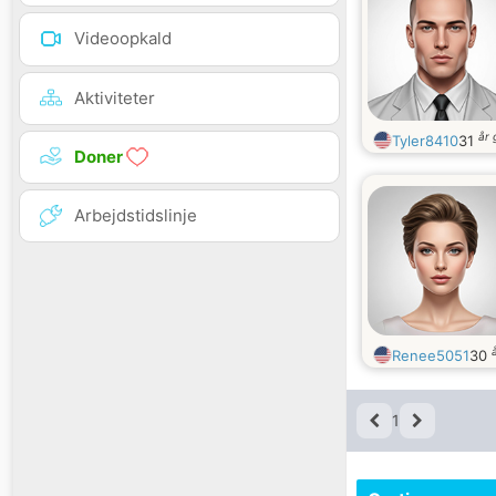
Videoopkald
Aktiviteter
år
Tyler8410
31
Doner
Arbejdstidslinje
Renee5051
30
1