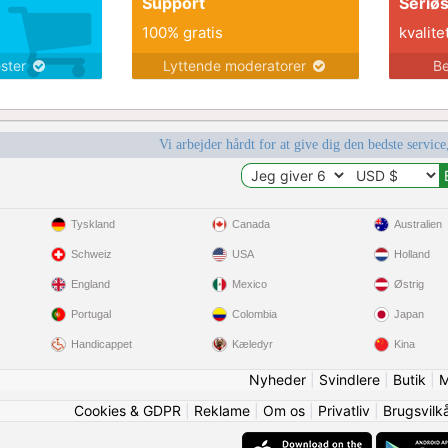
Support
Seriø
100% gratis
kvalite
ester
Lyttende moderatorer
Be
Vi arbejder hårdt for at give dig den bedste service
Tyskland
Canada
Australien
Schweiz
USA
Holland
England
Mexico
Østrig
Portugal
Colombia
Japan
Handicappet
Kæledyr
Kina
Nyheder
|
Svindlere
|
Butik
|
M
Cookies & GDPR
|
Reklame
|
Om os
|
Privatliv
|
Brugsvilk