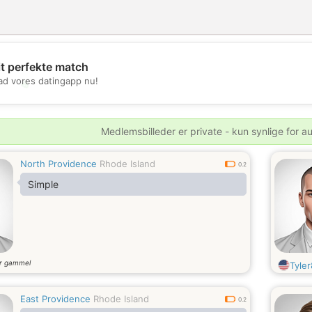
it perfekte match
d vores datingapp nu!
💖
💕
Medlemsbilleder er private - kun synlige for a
North Providence
Rhode Island
0.2
Simple
r gammel
Tyle
East Providence
Rhode Island
0.2