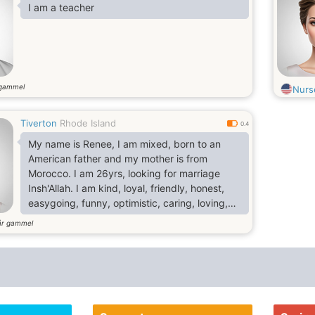
I am a teacher
 gammel
Nurs
Tiverton
Rhode Island
0.4
My name is Renee, I am mixed, born to an
American father and my mother is from
Morocco. I am 26yrs, looking for marriage
Insh'Allah. I am kind, loyal, friendly, honest,
easygoing, funny, optimistic, caring, loving,
smart, intelligent, beautiful in heart. I am a
år gammel
Muslim(Sunni), I read the Quran and observes
my prayers. I like to read, listen to religious
music and few secular but good music as
well. I like to watch interesting movies and
documentaries, comedy, drama and action
movies. I like to g