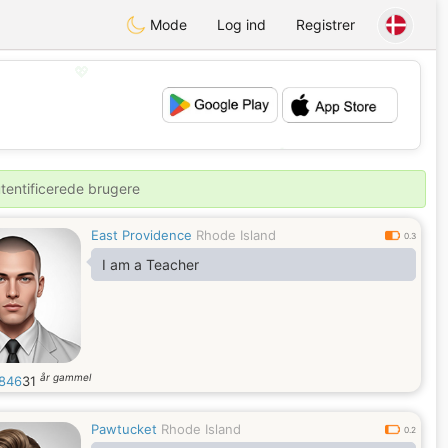
Mode
Log ind
Registrer
💖
💕
utentificerede brugere
East Providence
Rhode Island
0.3
I am a Teacher
år gammel
r846
31
Pawtucket
Rhode Island
0.2