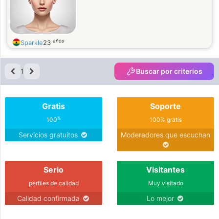
años
Sparkle
23
1
Buscar por criterios
Gratis
Soporte
%
100
100% gratis
Servicios gratuitos
Moderadores que escuchan
Serio
Visitantes
perfiles de calidad
Muy visitado
Calidad confirmada
Lo mejor