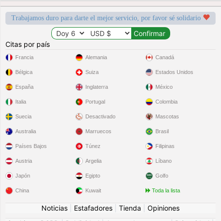
Trabajamos duro para darte el mejor servicio, por favor sé solidario
Citas por país
Francia
Alemania
Canadá
Bélgica
Suiza
Estados Unidos
España
Inglaterra
México
Italia
Portugal
Colombia
Suecia
Desactivado
Mascotas
Australia
Marruecos
Brasil
Países Bajos
Túnez
Filipinas
Austria
Argelia
Líbano
Japón
Egipto
Golfo
China
Kuwait
Toda la lista
Noticias
|
Estafadores
|
Tienda
|
Opiniones