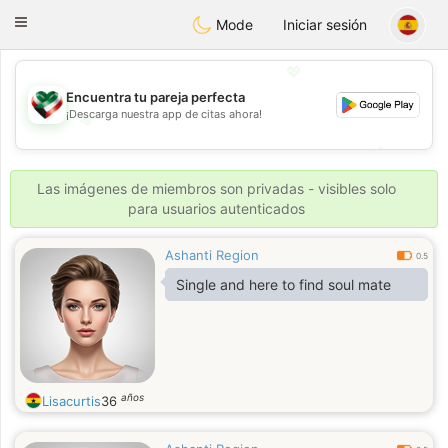
Kuwait
Chat
Toggle
Mode
Iniciar sesión
navigation
💖
Encuentra tu pareja perfecta
¡Descarga nuestra app de citas ahora!
💖
💕
💕
Las imágenes de miembros son privadas - visibles solo
para usuarios autenticados
Ashanti Region
0.5
Single and here to find soul mate
años
Lisacurtis
36