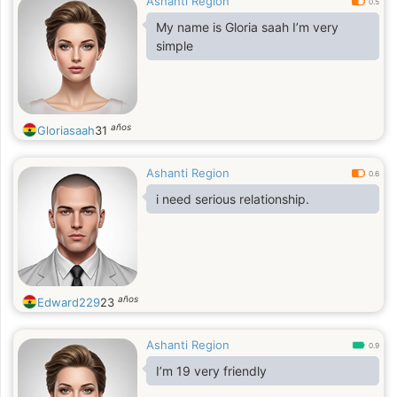
Ashanti Region
0.5
My name is Gloria saah I’m very
simple
años
Gloriasaah
31
Ashanti Region
0.6
i need serious relationship.
años
Edward229
23
Ashanti Region
0.9
I’m 19 very friendly