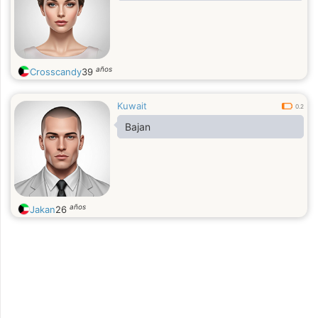
años
Crosscandy
39
Kuwait
0.2
Bajan
años
Jakan
26