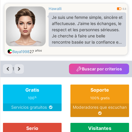
Hawalli
0.3
Je suis une femme simple, sincère et
affectueuse. J’aime les échanges, le
respect et les personnes sérieuses.
Je cherche à faire une belle
rencontre basée sur la confiance et
la complicité. 🌹
años
Baya1998
27
1
Buscar por criterios
Gratis
Soporte
%
100
100% gratis
Servicios gratuitos
Moderadores que escuchan
Serio
Visitantes