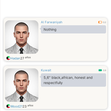
Al Farwaniyah
0.2
Nothing
años
Hadan
27
Kuwait
0.9
5,6" black,african, honest and
respectfully
años
Wood21
23