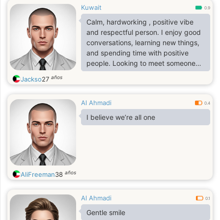
Kuwait
0.9
Calm, hardworking , positive vibe
and respectful person. I enjoy good
conversations, learning new things,
and spending time with positive
people. Looking to meet someone
genuine
años
Jackso
27
Al Ahmadi
0.4
I believe we’re all one
años
AliFreeman
38
Al Ahmadi
0.1
Gentle smile