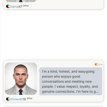
años
Zainal
47
0.4
I’m a kind, honest, and easygoing
person who enjoys good
conversations and meeting new
people. I value respect, loyalty, and
genuine connections. I’m here to get
to know someone special and see
años
Ahmed0
18
where things go. ❤️