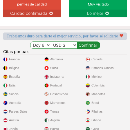
perfiles de calidad
Muy visitado
Calidad confirmada
Lo mejor
Trabajamos duro para darte el mejor servicio, por favor sé solidario
Citas por país
Francia
Alemania
Canadá
Bélgica
Suiza
Estados Unidos
España
Inglaterra
México
Italia
Portugal
Colombia
Suecia
Desactivado
Mascotas
Australia
Marruecos
Brasil
Países Bajos
Túnez
Filipinas
Austria
Argelia
Líbano
Japón
Egipto
Golfo