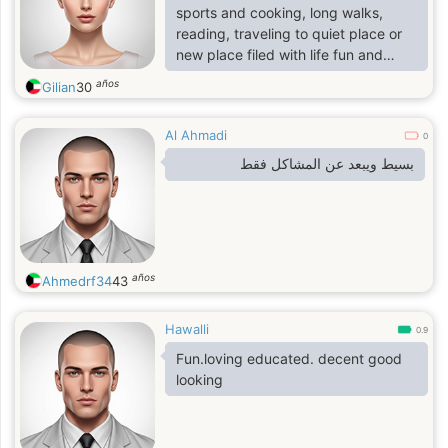
sports and cooking, long walks,
reading, traveling to quiet place or
new place filed with life fun and
thing to learn from. I take care of
años
Gilian
30
myself and try to bring calm, humor,
and reliability into my relationships.
Al Ahmadi
I’m looking for a grounded man who
0
shares similar values, communicates
بسيط ويبعد عن المشاكل فقط
openly,
años
Ahmedrf34
43
Hawalli
0.9
Fun.loving educated. decent good
looking