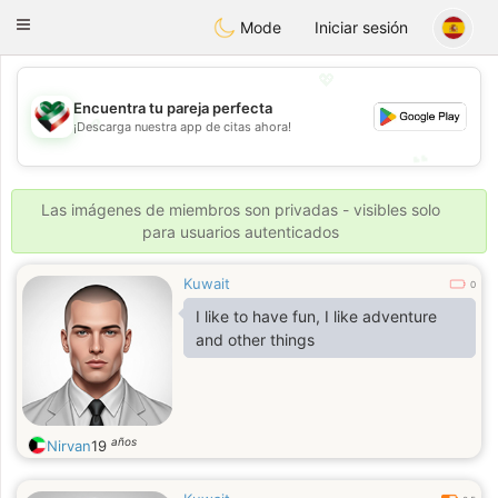
Kuwait
Chat
Toggle
Mode
Iniciar sesión
navigation
💖
Encuentra tu pareja perfecta
💖
¡Descarga nuestra app de citas ahora!
💕
💕
Las imágenes de miembros son privadas - visibles solo
para usuarios autenticados
Kuwait
0
I like to have fun, I like adventure
and other things
años
Nirvan
19