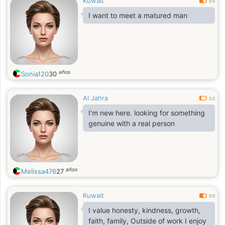
Kuwait
0.5
I want to meet a matured man
años
Sonia120
30
Al Jahra
0.2
I'm new here. looking for something
genuine with a real person
años
Melissa476
27
Kuwait
0.5
I value honesty, kindness, growth,
faith, family, Outside of work I enjoy