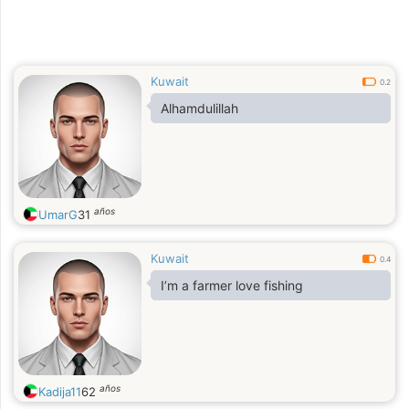
Kuwait
0.2
Alhamdulillah
años
UmarG
31
Kuwait
0.4
I’m a farmer love fishing
años
Kadija11
62