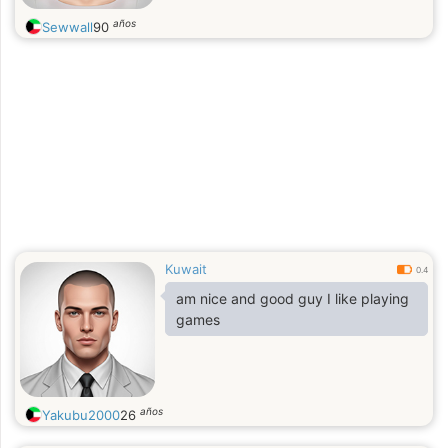
años
Sewwall
90
Kuwait
0.4
am nice and good guy I like playing
games
años
Yakubu2000
26