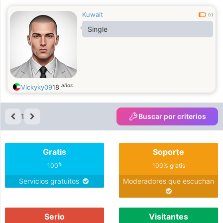
Kuwait
0.1
Single
años
Vickyky09
18
1
Buscar por criterios
Gratis
Soporte
%
100
100% gratis
Servicios gratuitos
Moderadores que escuchan
Serio
Visitantes