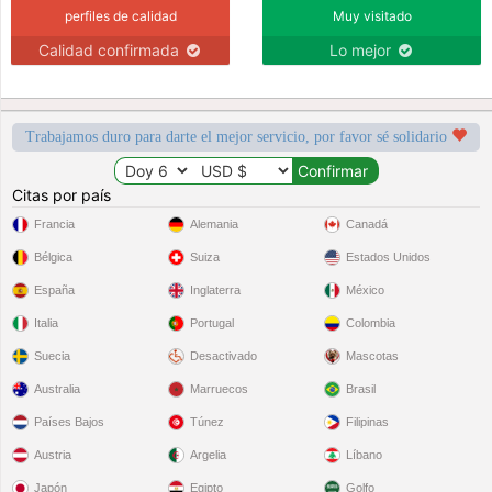
perfiles de calidad
Muy visitado
Calidad confirmada
Lo mejor
Trabajamos duro para darte el mejor servicio, por favor sé solidario
Citas por país
Francia
Alemania
Canadá
Bélgica
Suiza
Estados Unidos
España
Inglaterra
México
Italia
Portugal
Colombia
Suecia
Desactivado
Mascotas
Australia
Marruecos
Brasil
Países Bajos
Túnez
Filipinas
Austria
Argelia
Líbano
Japón
Egipto
Golfo