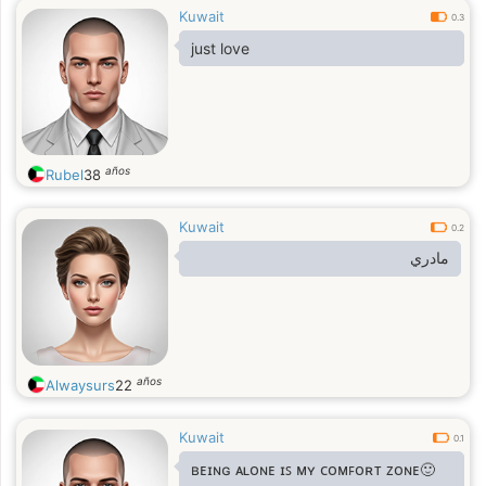
Kuwait
0.3
just love
años
Rubel
38
Kuwait
0.2
مادري
años
Alwaysurs
22
Kuwait
0.1
ʙᴇɪɴɢ ᴀʟᴏɴᴇ ɪꜱ ᴍʏ ᴄᴏᴍꜰᴏʀᴛ ᴢᴏɴᴇ🙂