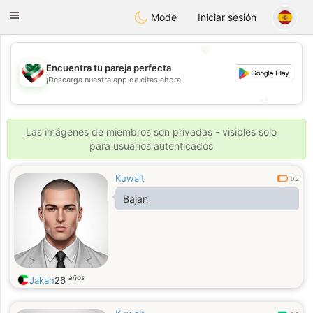
Kuwait
Chat
Toggle
Mode
Iniciar sesión
navigation
💖
Encuentra tu pareja perfecta
💖
¡Descarga nuestra app de citas ahora!
💕
💕
Las imágenes de miembros son privadas - visibles solo
para usuarios autenticados
Kuwait
0.2
Bajan
años
Jakan
26