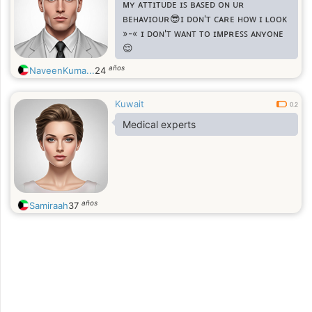
ᴍʏ ᴀᴛᴛɪᴛᴜᴅᴇ ɪꜱ ʙᴀꜱᴇᴅ ᴏɴ ᴜʀ
ʙᴇʜᴀᴠɪᴏᴜʀ😎ɪ ᴅᴏɴ'ᴛ ᴄᴀʀᴇ ʜᴏᴡ ɪ ʟᴏᴏᴋ
»-« ɪ ᴅᴏɴ'ᴛ ᴡᴀɴᴛ ᴛᴏ ɪᴍᴘʀᴇꜱꜱ ᴀɴʏᴏɴᴇ
😌
años
NaveenKuma...
24
Kuwait
0.2
Medical experts
años
Samiraah
37