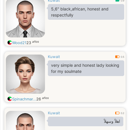
Kuwait
0.9
5,6" black,african, honest and
respectfully
años
Wood21
23
Kuwait
0.5
very simple and honest lady looking
for my soulmate
años
Spinachmar...
26
Kuwait
0.2
اهلاً وسهلاً