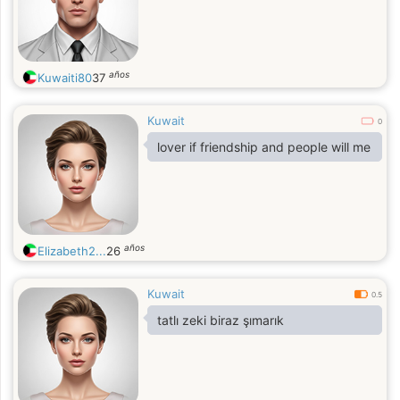
años
Kuwaiti80
37
Kuwait
0
lover if friendship and people will me
años
Elizabeth2...
26
Kuwait
0.5
tatlı zeki biraz şımarık