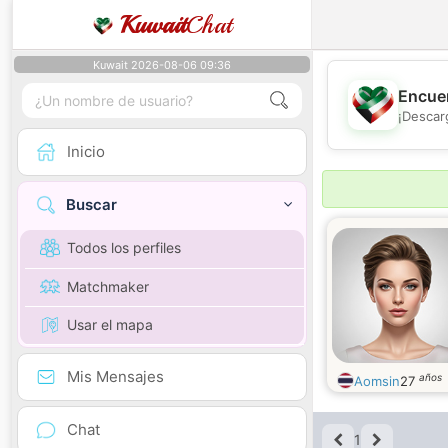
Kuwait
Chat
Kuwait 2026-08-06 09:36
Encuen
¡Descar
Inicio
Buscar
Todos los perfiles
Matchmaker
Usar el mapa
Mis Mensajes
años
Aomsin
27
Chat
1