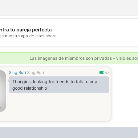
tra tu pareja perfecta
ga nuestra app de citas ahora!
💖
💕
Las imágenes de miembros son privadas - visibles sol
Sing Buri
Sing Buri
0.7
Thai girls, looking for friends to talk to or a
good relationship