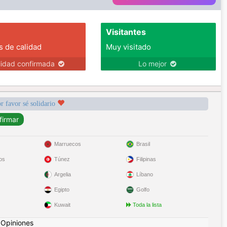
Visitantes
s de calidad
Muy visitado
lidad confirmada
Lo mejor
r favor sé solidario
Marruecos
Brasil
os
Túnez
Filipinas
Argelia
Líbano
Egipto
Golfo
Kuwait
Toda la lista
|
Opiniones