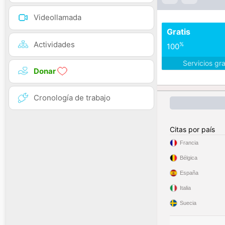
Videollamada
Gratis
Actividades
%
100
Servicios gr
Donar
Cronología de trabajo
Citas por país
Francia
Bélgica
España
Italia
Suecia