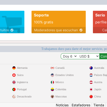
Soporte
Serio
100% gratis
perfile
atuitos
Moderadores que escuchan
Ca
Trabajamos duro para darte el mejor servicio, po
Alemania
Canadá
Australia
Suiza
Estados Unidos
Países Baj
Inglaterra
México
Austria
Portugal
Colombia
Japón
Desactivado
Mascotas
China
Noticias
|
Estafadores
|
Tienda