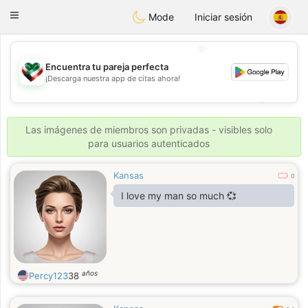
Kuwait
Chat
Toggle
Mode
Iniciar sesión
navigation
💖
Encuentra tu pareja perfecta
¡Descarga nuestra app de citas ahora!
💖
💕
💕
Las imágenes de miembros son privadas - visibles solo
para usuarios autenticados
Kansas
0
I love my man so much 💞
años
Percy123
38