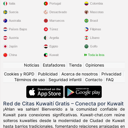
Italia
Portugal
Colombia
Suecia
Desactivado
Mascotas
Australia
Marruecos
Brasil
Países Bajos
Túnez
Filipinas
Austria
Argelia
Líbano
Japón
Egipto
Golfo
China
Kuwait
Toda la lista
Noticias
|
Estafadores
|
Tienda
|
Opiniones
Cookies y RGPD
|
Publicidad
|
Acerca de nosotros
|
Privacidad
|
Términos de uso
|
Seguridad infantil
|
Contacto
|
FAQ
Red de Citas Kuwaití Gratis – Conecta por Kuwait
¡Ahlan wa sahlan! Bienvenido a la comunidad confiable de
Kuwait para conexiones significativas. Kuwait-chat.com reúne
solteros kuwaitíes desde la modernidad de Ciudad de Kuwait
hasta barrios tradicionales, fomentando relaciones arraigadas en