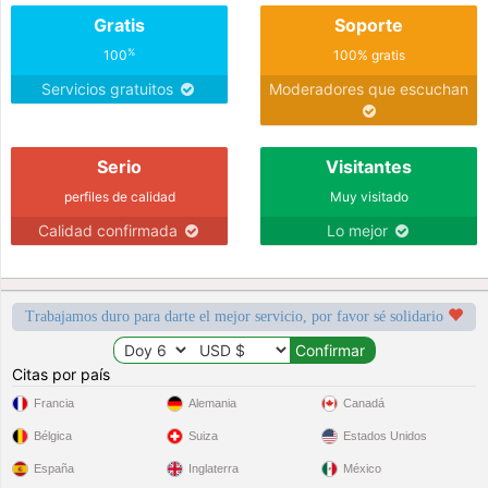
Gratis
Soporte
%
100
100% gratis
Servicios gratuitos
Moderadores que escuchan
Serio
Visitantes
perfiles de calidad
Muy visitado
Calidad confirmada
Lo mejor
Trabajamos duro para darte el mejor servicio, por favor sé solidario
Citas por país
Francia
Alemania
Canadá
Bélgica
Suiza
Estados Unidos
España
Inglaterra
México