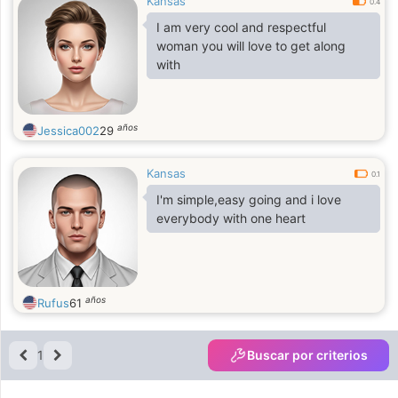
Kansas
0.4
I am very cool and respectful
woman you will love to get along
with
años
Jessica002
29
Kansas
0.1
I'm simple,easy going and i love
everybody with one heart
años
Rufus
61
1
Buscar por criterios