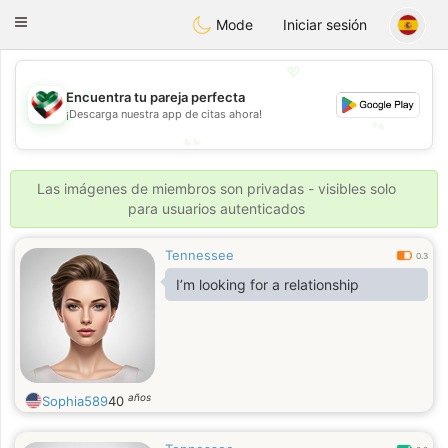
Kuwait
Chat
Toggle
Mode
Iniciar sesión
navigation
💖
💖
Encuentra tu pareja perfecta
¡Descarga nuestra app de citas ahora!
💕
💕
Las imágenes de miembros son privadas - visibles solo
para usuarios autenticados
Tennessee
0.3
I’m looking for a relationship
años
Sophia589
40