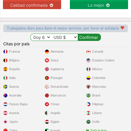
Calidad confirmada
Lo mejor
Trabajamos duro para darte el mejor servicio, por favor sé solidario
Citas por país
Francia
Alemania
Canadá
Bélgica
Suiza
Estados Unidos
España
Inglaterra
México
Italia
Portugal
Colombia
Suecia
Desactivado
Mascotas
Australia
Marruecos
Brasil
Países Bajos
Túnez
Filipinas
Austria
Argelia
Líbano
Japón
Egipto
Golfo
China
Kuwait
Toda la lista