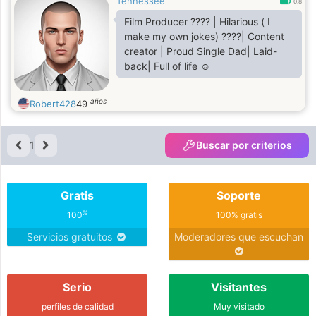
Tennessee
0.8
Film Producer ????️ | Hilarious ( I
make my own jokes) ????| Content
creator | Proud Single Dad| Laid-
back| Full of life ☺️
años
Robert428
49
1
Buscar por criterios
Gratis
Soporte
%
100
100% gratis
Servicios gratuitos
Moderadores que escuchan
Serio
Visitantes
perfiles de calidad
Muy visitado