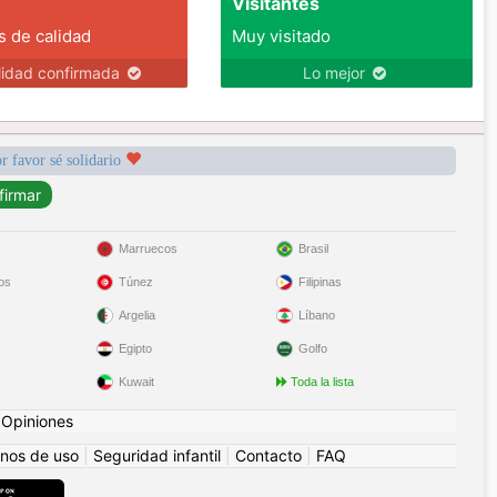
Visitantes
s de calidad
Muy visitado
lidad confirmada
Lo mejor
r favor sé solidario
Marruecos
Brasil
os
Túnez
Filipinas
Argelia
Líbano
Egipto
Golfo
Kuwait
Toda la lista
|
Opiniones
nos de uso
|
Seguridad infantil
|
Contacto
|
FAQ