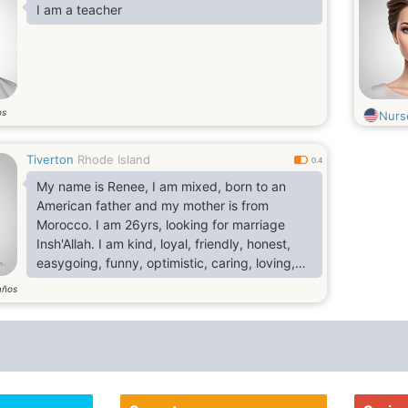
I am a teacher
os
Nurs
Tiverton
Rhode Island
0.4
My name is Renee, I am mixed, born to an
American father and my mother is from
Morocco. I am 26yrs, looking for marriage
Insh'Allah. I am kind, loyal, friendly, honest,
easygoing, funny, optimistic, caring, loving,
smart, intelligent, beautiful in heart. I am a
años
Muslim(Sunni), I read the Quran and observes
my prayers. I like to read, listen to religious
music and few secular but good music as
well. I like to watch interesting movies and
documentaries, comedy, drama and action
movies. I like to g