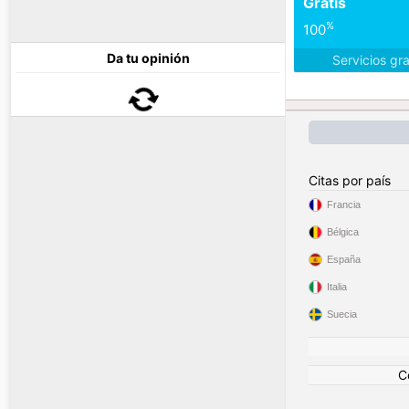
Gratis
%
100
Da tu opinión
Servicios gr
Citas por país
Francia
Bélgica
España
Italia
Suecia
C