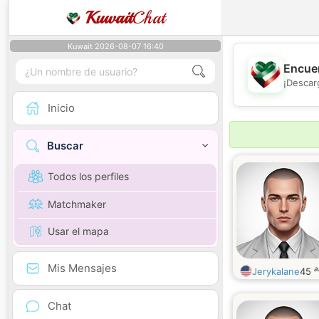
Kuwait
Chat
Kuwait 2026-08-07 16:40
Encuen
¡Descar
Inicio
Buscar
Todos los perfiles
Matchmaker
Usar el mapa
Mis Mensajes
a
Jerykalane
45
Chat