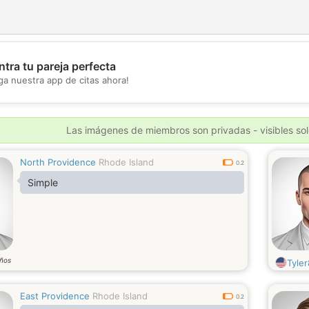
tra tu pareja perfecta
ga nuestra app de citas ahora!
💖
💕
Las imágenes de miembros son privadas - visibles sol
North Providence
Rhode Island
0.2
Simple
ños
Tyle
East Providence
Rhode Island
0.2