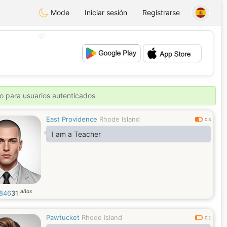
Mode
Iniciar sesión
Registrarse
💖
💕
o para usuarios autenticados
East Providence
Rhode Island
0.3
I am a Teacher
años
r846
31
Pawtucket
Rhode Island
0.2