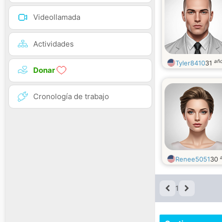
Videollamada
Actividades
añ
Tyler8410
31
Donar
Cronología de trabajo
Renee5051
30
1