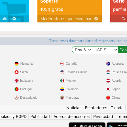
Soporte
Serio
100% gratis
perfile
atuitos
Moderadores que escuchan
Ca
Trabajamos duro para darte el mejor servicio, po
Alemania
Canadá
Australia
Suiza
Estados Unidos
Países Baj
Inglaterra
México
Austria
Portugal
Colombia
Japón
Desactivado
Mascotas
China
Noticias
|
Estafadores
|
Tienda
ookies y RGPD
|
Publicidad
|
Acerca de nosotros
|
Privacidad
|
Térmi