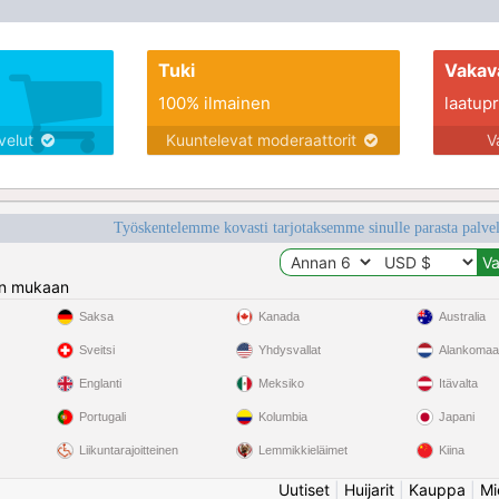
Tuki
Vakav
100% ilmainen
laatupro
lvelut
Kuuntelevat moderaattorit
V
Työskentelemme kovasti tarjotaksemme sinulle parasta palvelu
n mukaan
Saksa
Kanada
Australia
Sveitsi
Yhdysvallat
Alankomaa
Englanti
Meksiko
Itävalta
Portugali
Kolumbia
Japani
Liikuntarajoitteinen
Lemmikkieläimet
Kiina
Uutiset
|
Huijarit
|
Kauppa
|
Mi