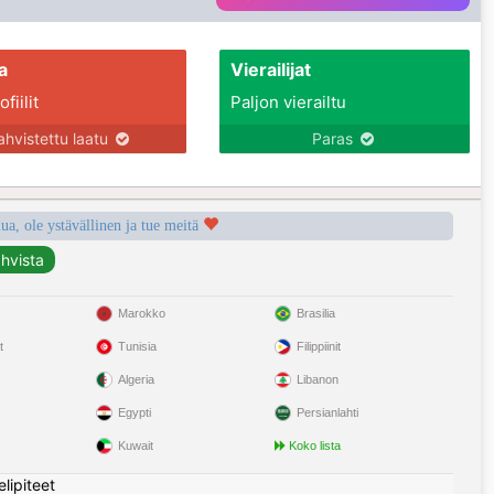
a
Vierailijat
fiilit
Paljon vierailtu
ahvistettu laatu
Paras
a, ole ystävällinen ja tue meitä
Marokko
Brasilia
t
Tunisia
Filippiinit
Algeria
Libanon
Egypti
Persianlahti
Kuwait
Koko lista
elipiteet