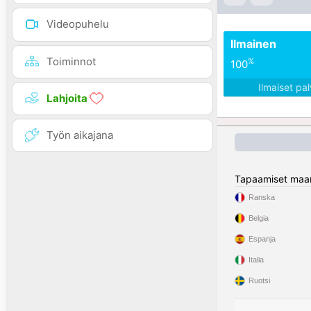
Videopuhelu
Ilmainen
Toiminnot
%
100
Ilmaiset pa
Lahjoita
Työn aikajana
Tapaamiset maa
Ranska
Belgia
Espanja
Italia
Ruotsi