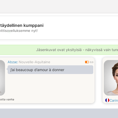
täydellinen kumppani
eittisovelluksemme nyt!
💖
💕
Jäsenkuvat ovat yksityisiä - näkyvissä vain tunni
Abzac
Nouvelle-Aquitaine
0.3
j’ai beaucoup d’amour à donner
otta vanha
Cari