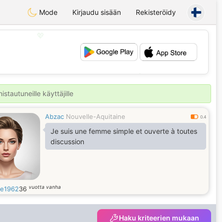
Mode
Kirjaudu sisään
Rekisteröidy
💖
💕
stautuneille käyttäjille
Abzac
Nouvelle-Aquitaine
0.4
Je suis une femme simple et ouverte à toutes
discussion
vuotta vanha
ne1962
36
Haku kriteerien mukaan