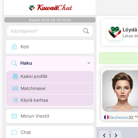
Kuwait
Chat
Kuwait 2026-08-08 16:20
Löydä 
Lataa d
Koti
Haku
Kaikki profiilit
Matchmaker
Käytä karttaa
Minun Viestit
vu
Dechevon
32
Chat
1