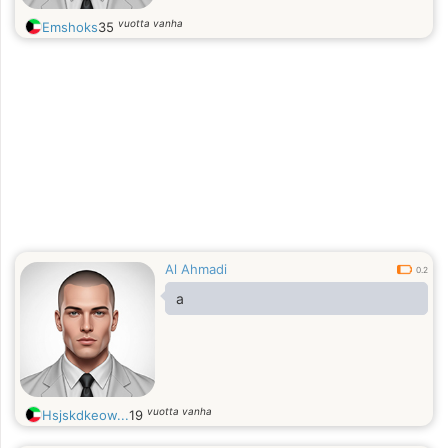
vuotta vanha
Emshoks
35
Al Ahmadi
0.2
a
vuotta vanha
Hsjskdkeow...
19