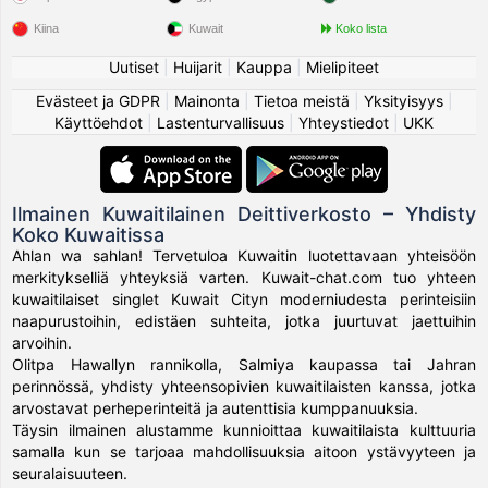
Kiina
Kuwait
Koko lista
Uutiset
|
Huijarit
|
Kauppa
|
Mielipiteet
Evästeet ja GDPR
|
Mainonta
|
Tietoa meistä
|
Yksityisyys
|
Käyttöehdot
|
Lastenturvallisuus
|
Yhteystiedot
|
UKK
Ilmainen Kuwaitilainen Deittiverkosto – Yhdisty
Koko Kuwaitissa
Ahlan wa sahlan! Tervetuloa Kuwaitin luotettavaan yhteisöön
merkitykselliä yhteyksiä varten. Kuwait-chat.com tuo yhteen
kuwaitilaiset singlet Kuwait Cityn moderniudesta perinteisiin
naapurustoihin, edistäen suhteita, jotka juurtuvat jaettuihin
arvoihin.
Olitpa Hawallyn rannikolla, Salmiya kaupassa tai Jahran
perinnössä, yhdisty yhteensopivien kuwaitilaisten kanssa, jotka
arvostavat perheperinteitä ja autenttisia kumppanuuksia.
Täysin ilmainen alustamme kunnioittaa kuwaitilaista kulttuuria
samalla kun se tarjoaa mahdollisuuksia aitoon ystävyyteen ja
seuralaisuuteen.