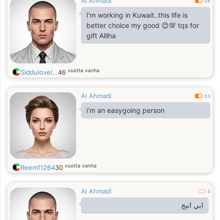
Al Ahmadi
0.6
I'm working in Kuwait..this life is
better choice my good 😊💯 tqs for
gift Alllha
vuotta vanha
Siddulovel...
46
Al Ahmadi
0.3
i’m an easygoing person
vuotta vanha
Reem11264
30
Al Ahmadi
0
ابي انيج