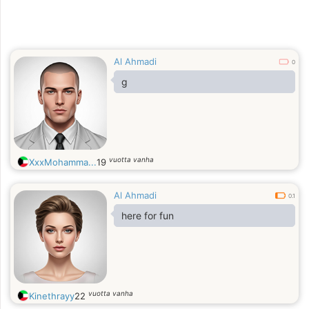
Al Ahmadi
0
g
vuotta vanha
XxxMohamma...
19
Al Ahmadi
0.1
here for fun
vuotta vanha
Kinethrayy
22