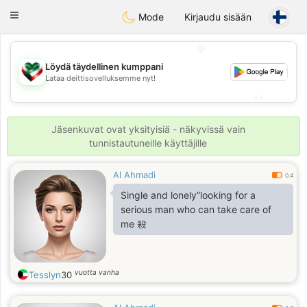
Kuwait
Chat
Toggle
Mode
Kirjaudu sisään
navigation
💖
Löydä täydellinen kumppani
💖
Lataa deittisovelluksemme nyt!
💕
💕
Jäsenkuvat ovat yksityisiä - näkyvissä vain
tunnistautuneille käyttäjille
Al Ahmadi
0.4
Single and lonely”looking for a
serious man who can take care of
me 殺
vuotta vanha
Tesslyn
30