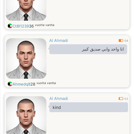
vuotta vanha
Ct8l1239
36
Al Ahmadi
0.6
انا واحد وابي صديق كبير
vuotta vanha
Ahmedq8
28
Al Ahmadi
0.2
kind