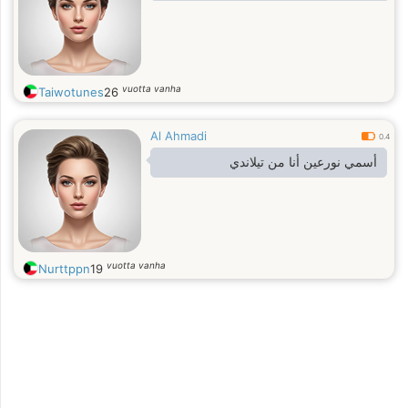
vuotta vanha
Taiwotunes
26
Al Ahmadi
0.4
أسمي نورعين أنا من تيلاندي
vuotta vanha
Nurttppn
19