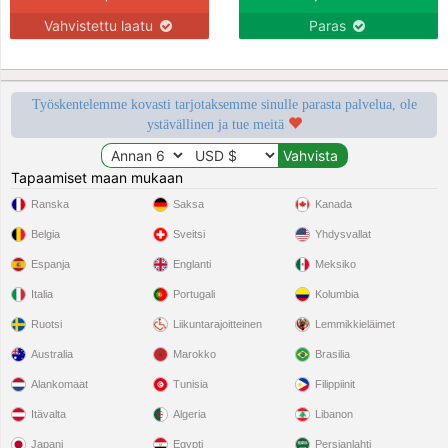
Vahvistettu laatu
Paras
Työskentelemme kovasti tarjotaksemme sinulle parasta palvelua, ole
ystävällinen ja tue meitä
Tapaamiset maan mukaan
Ranska
Saksa
Kanada
Belgia
Sveitsi
Yhdysvallat
Espanja
Englanti
Meksiko
Italia
Portugali
Kolumbia
Ruotsi
Liikuntarajoitteinen
Lemmikkieläimet
Australia
Marokko
Brasilia
Alankomaat
Tunisia
Filippiinit
Itävalta
Algeria
Libanon
Japani
Egypti
Persianlahti