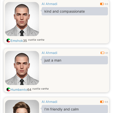
Al Ahmadi
0.5
kind and compassionate
vuotta vanha
Emshok
35
Al Ahmadi
0.1
just a man
vuotta vanha
Humbento
64
Al Ahmadi
0.5
I’m friendly and calm