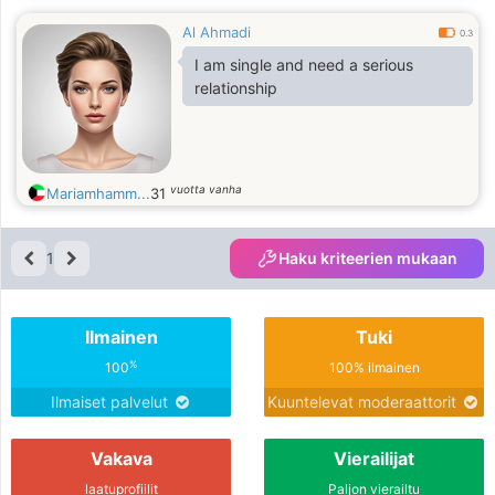
Al Ahmadi
0.3
I am single and need a serious
relationship
vuotta vanha
Mariamhamm...
31
1
Haku kriteerien mukaan
Ilmainen
Tuki
%
100
100% ilmainen
Ilmaiset palvelut
Kuuntelevat moderaattorit
Vakava
Vierailijat
laatuprofiilit
Paljon vierailtu