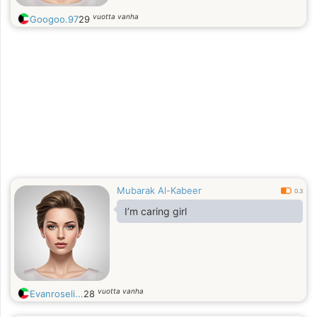
vuotta vanha
Googoo.97
29
Mubarak Al-Kabeer
0.3
I’m caring girl
vuotta vanha
Evanroseli...
28