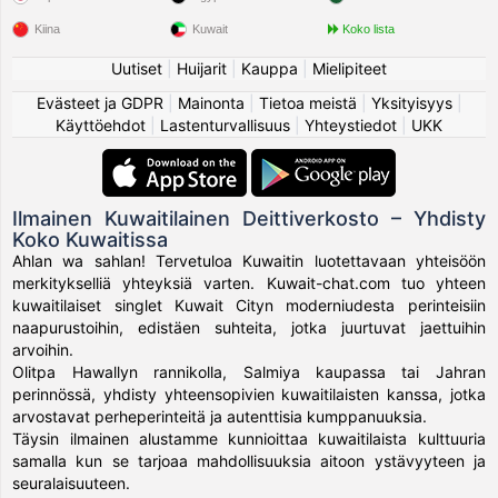
Kiina
Kuwait
Koko lista
Uutiset
|
Huijarit
|
Kauppa
|
Mielipiteet
Evästeet ja GDPR
|
Mainonta
|
Tietoa meistä
|
Yksityisyys
|
Käyttöehdot
|
Lastenturvallisuus
|
Yhteystiedot
|
UKK
Ilmainen Kuwaitilainen Deittiverkosto – Yhdisty
Koko Kuwaitissa
Ahlan wa sahlan! Tervetuloa Kuwaitin luotettavaan yhteisöön
merkitykselliä yhteyksiä varten. Kuwait-chat.com tuo yhteen
kuwaitilaiset singlet Kuwait Cityn moderniudesta perinteisiin
naapurustoihin, edistäen suhteita, jotka juurtuvat jaettuihin
arvoihin.
Olitpa Hawallyn rannikolla, Salmiya kaupassa tai Jahran
perinnössä, yhdisty yhteensopivien kuwaitilaisten kanssa, jotka
arvostavat perheperinteitä ja autenttisia kumppanuuksia.
Täysin ilmainen alustamme kunnioittaa kuwaitilaista kulttuuria
samalla kun se tarjoaa mahdollisuuksia aitoon ystävyyteen ja
seuralaisuuteen.