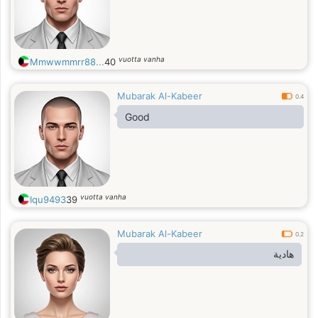
vuotta vanha
Mmwwmmrr88...
40
Mubarak Al-Kabeer
0.4
Good
vuotta vanha
Iqu9493
39
Mubarak Al-Kabeer
0.2
هادية