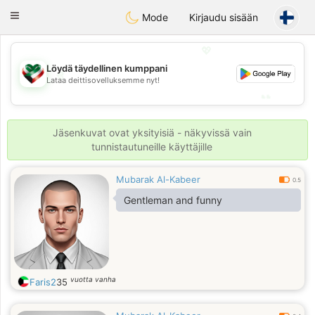
Kuwait
Chat
Toggle
Mode
Kirjaudu sisään
navigation
💖
Löydä täydellinen kumppani
💖
Lataa deittisovelluksemme nyt!
💕
💕
Jäsenkuvat ovat yksityisiä - näkyvissä vain
tunnistautuneille käyttäjille
Mubarak Al-Kabeer
0.5
Gentleman and funny
vuotta vanha
Faris2
35