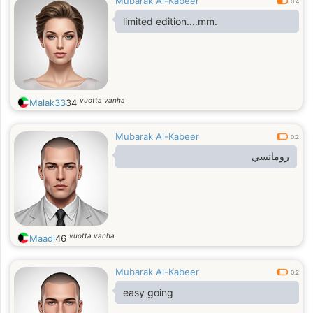
Mubarak Al-Kabeer
0.4
limited edition....mm.
vuotta vanha
Malak33
34
Mubarak Al-Kabeer
0.2
رومانسي
vuotta vanha
Maadi
46
Mubarak Al-Kabeer
0.2
easy going