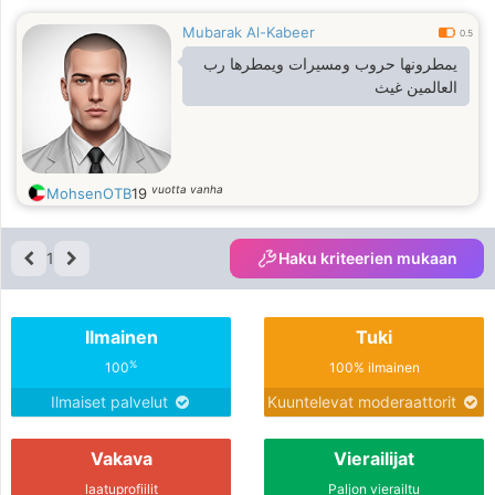
Mubarak Al-Kabeer
0.5
يمطرونها حروب ومسيرات ويمطرها رب
العالمين غيث
vuotta vanha
MohsenOTB
19
1
Haku kriteerien mukaan
Ilmainen
Tuki
%
100
100% ilmainen
Ilmaiset palvelut
Kuuntelevat moderaattorit
Vakava
Vierailijat
laatuprofiilit
Paljon vierailtu