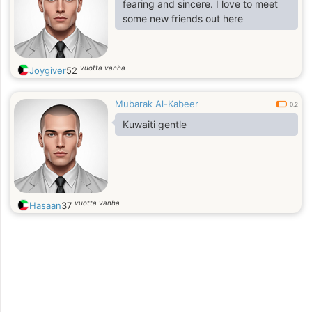
fearing and sincere. I love to meet
some new friends out here
vuotta vanha
Joygiver
52
Mubarak Al-Kabeer
0.2
Kuwaiti gentle
vuotta vanha
Hasaan
37