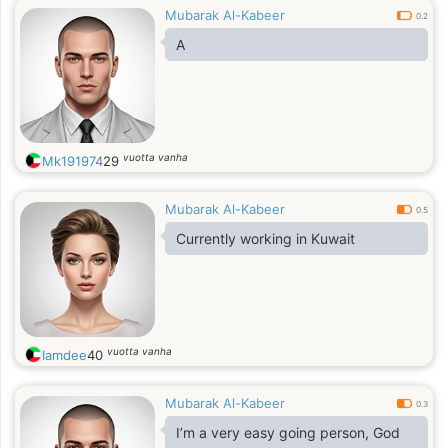
Mubarak Al-Kabeer
0.2
A
vuotta vanha
Mk191974
29
Mubarak Al-Kabeer
0.5
Currently working in Kuwait
vuotta vanha
Iamdee
40
Mubarak Al-Kabeer
0.3
I’m a very easy going person, God