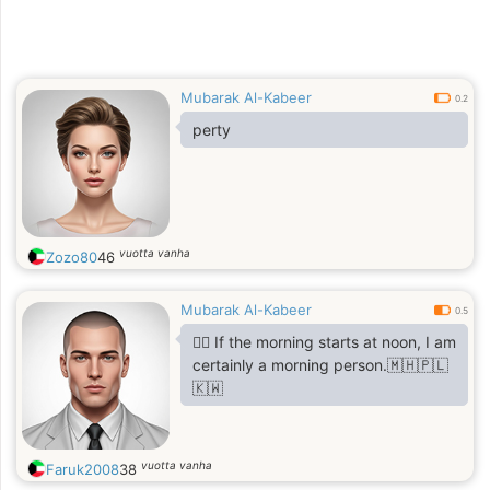
Mubarak Al-Kabeer
0.2
perty
vuotta vanha
Zozo80
46
Mubarak Al-Kabeer
0.5
🤷‍♂️ If the morning starts at noon, I am
certainly a morning person.🇲🇭🇵🇱
🇰🇼
vuotta vanha
Faruk2008
38