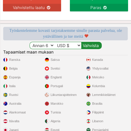
Vahvistettu laatu
Paras
Työskentelemme kovasti tarjotaksemme sinulle parasta palvelua, ole
ystävällinen ja tue meitä
Tapaamiset maan mukaan
Ranska
Saksa
Kanada
Belgia
Sveitsi
Yhdysvallat
Espanja
Englanti
Meksiko
Italia
Portugali
Kolumbia
Ruotsi
Liikuntarajoitteinen
Lemmikkieläimet
Australia
Marokko
Brasilia
Alankomaat
Tunisia
Filippiinit
Itävalta
Algeria
Libanon
Japani
Egypti
Persianlahti