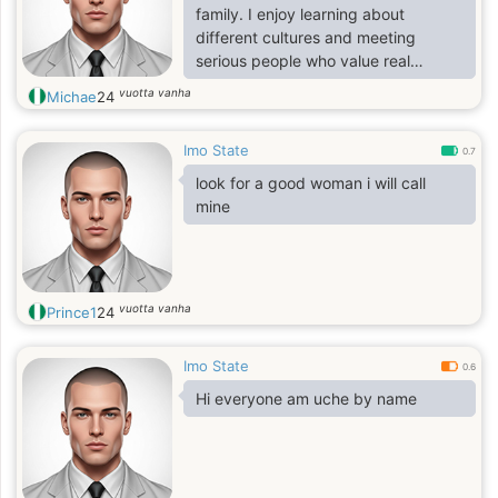
family. I enjoy learning about
different cultures and meeting
serious people who value real
connection, not games.
vuotta vanha
Michae
24
Imo State
0.7
look for a good woman i will call
mine
vuotta vanha
Prince1
24
Imo State
0.6
Hi everyone am uche by name