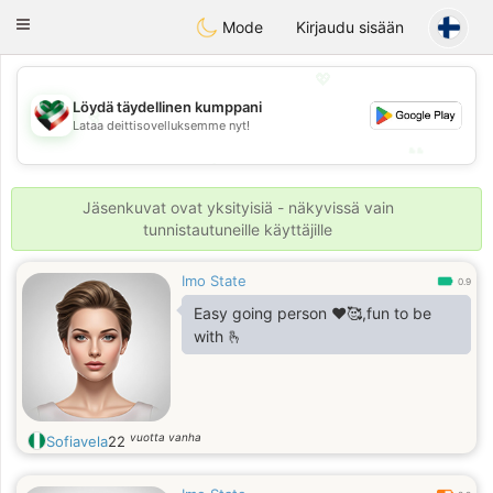
Kuwait
Chat
Toggle
Mode
Kirjaudu sisään
navigation
💖
Löydä täydellinen kumppani
💖
Lataa deittisovelluksemme nyt!
💕
💕
Jäsenkuvat ovat yksityisiä - näkyvissä vain
tunnistautuneille käyttäjille
Imo State
0.9
Easy going person ♥️🥰,fun to be
with 🫰
vuotta vanha
Sofiavela
22