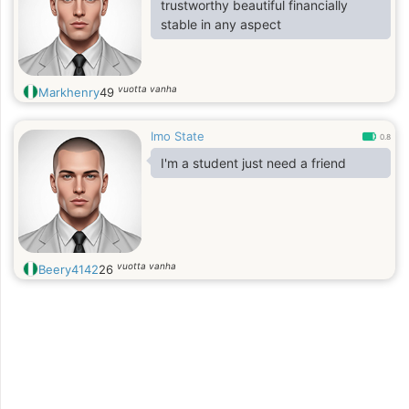
trustworthy beautiful financially
stable in any aspect
vuotta vanha
Markhenry
49
Imo State
0.8
I'm a student just need a friend
vuotta vanha
Beery4142
26