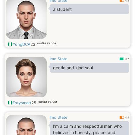
Imo State
0.3
a student
vuotta vanha
YungDCA
23
Imo State
0.7
gentle and kind soul
vuotta vanha
Extysmart
25
Imo State
0.5
I’m a calm and respectful man who
believes in honesty, peace, and