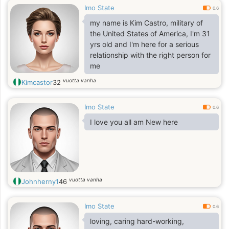
Imo State
0.6
my name is Kim Castro, military of
the United States of America, I'm 31
yrs old and I'm here for a serious
relationship with the right person for
me
vuotta vanha
Kimcastor
32
Imo State
0.6
I love you all am New here
vuotta vanha
Johnherny1
46
Imo State
0.6
loving, caring hard-working,