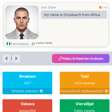
Imo State
0.5
my name is Onyekachi from Africa
vuotta vanha
Ezenniaony...
31
1
Haku kriteerien mukaan
Ilmainen
Tuki
%
100
100% ilmainen
Ilmaiset palvelut
Kuuntelevat moderaattorit
Vakava
Vierailijat
laatuprofiilit
Paljon vierailtu