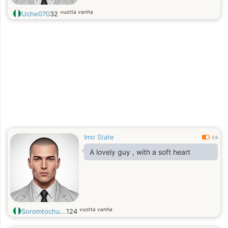
vuotta vanha
Uche070
32
Imo State
0.6
A lovely guy , with a soft heart
vuotta vanha
Soromtochu...
124