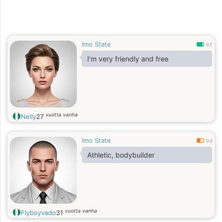
Imo State
0.7
I’m very friendly and free
vuotta vanha
Nelly
27
Imo State
0.3
Athletic, bodybuilder
vuotta vanha
Flyboyvado
31