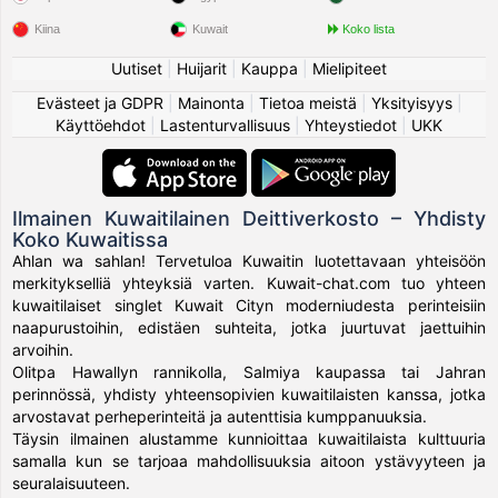
Kiina
Kuwait
Koko lista
Uutiset
|
Huijarit
|
Kauppa
|
Mielipiteet
Evästeet ja GDPR
|
Mainonta
|
Tietoa meistä
|
Yksityisyys
|
Käyttöehdot
|
Lastenturvallisuus
|
Yhteystiedot
|
UKK
Ilmainen Kuwaitilainen Deittiverkosto – Yhdisty
Koko Kuwaitissa
Ahlan wa sahlan! Tervetuloa Kuwaitin luotettavaan yhteisöön
merkitykselliä yhteyksiä varten. Kuwait-chat.com tuo yhteen
kuwaitilaiset singlet Kuwait Cityn moderniudesta perinteisiin
naapurustoihin, edistäen suhteita, jotka juurtuvat jaettuihin
arvoihin.
Olitpa Hawallyn rannikolla, Salmiya kaupassa tai Jahran
perinnössä, yhdisty yhteensopivien kuwaitilaisten kanssa, jotka
arvostavat perheperinteitä ja autenttisia kumppanuuksia.
Täysin ilmainen alustamme kunnioittaa kuwaitilaista kulttuuria
samalla kun se tarjoaa mahdollisuuksia aitoon ystävyyteen ja
seuralaisuuteen.