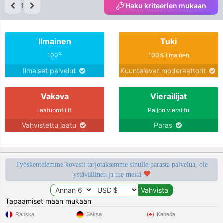
1
Haku kriteerien mukaan
Ilmainen
Tuki
%
100
100% ilmainen
Ilmaiset palvelut
Kuuntelevat moderaattorit
Vakava
Vierailijat
laatuprofiilit
Paljon vierailtu
Vahvistettu laatu
Paras
Työskentelemme kovasti tarjotaksemme sinulle parasta palvelua, ole
ystävällinen ja tue meitä
Tapaamiset maan mukaan
Ranska
Saksa
Kanada