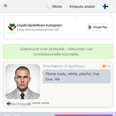
Kuwait
Chat
Toggle
Mode
Kirjaudu sisään
navigation
💖
Löydä täydellinen kumppani
Lataa deittisovelluksemme nyt!
💖
💕
💕
Jäsenkuvat ovat yksityisiä - näkyvissä vain
tunnistautuneille käyttäjille
Phra Nakhon Si Ayutthaya
0.6
Plump body, white, playful, true
love. Hiii
vuotta vanha
Wachiraya
30