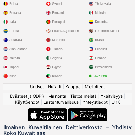
Belgia
Sveitsi
Yhdysvallat
Espanja
Englanti
Meksiko
Italia
Portugali
Kolumbia
Ruotsi
Liikuntarajoitteinen
Lemmikkieläimet
Australia
Marokko
Brasilia
Alankomaat
Tunisia
Filippiinit
Itävalta
Algeria
Libanon
Japani
Egypti
Persianlahti
Kiina
Kuwait
Koko lista
Uutiset
|
Huijarit
|
Kauppa
|
Mielipiteet
Evästeet ja GDPR
|
Mainonta
|
Tietoa meistä
|
Yksityisyys
|
Käyttöehdot
|
Lastenturvallisuus
|
Yhteystiedot
|
UKK
Ilmainen Kuwaitilainen Deittiverkosto – Yhdisty
Koko Kuwaitissa