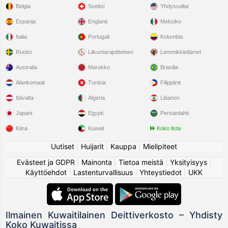
Belgia
Sveitsi
Yhdysvallat
Espanja
Englanti
Meksiko
Italia
Portugali
Kolumbia
Ruotsi
Liikuntarajoitteinen
Lemmikkieläimet
Australia
Marokko
Brasilia
Alankomaat
Tunisia
Filippiinit
Itävalta
Algeria
Libanon
Japani
Egypti
Persianlahti
Kiina
Kuwait
Koko lista
Uutiset
|
Huijarit
|
Kauppa
|
Mielipiteet
Evästeet ja GDPR
|
Mainonta
|
Tietoa meistä
|
Yksityisyys
|
Käyttöehdot
|
Lastenturvallisuus
|
Yhteystiedot
|
UKK
Ilmainen Kuwaitilainen Deittiverkosto – Yhdisty
Koko Kuwaitissa