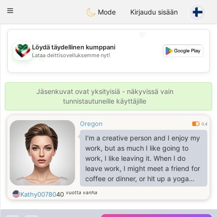
Kuwait
Chat
Toggle
Mode
Kirjaudu sisään
navigation
💖
Löydä täydellinen kumppani
Lataa deittisovelluksemme nyt!
💖
💕
💕
Jäsenkuvat ovat yksityisiä - näkyvissä vain
tunnistautuneille käyttäjille
Oregon
0.4
I'm a creative person and I enjoy my
work, but as much I like going to
work, I like leaving it. When I do
leave work, I might meet a friend for
coffee or dinner, or hit up a yoga
class (not happy hour). I have an
vuotta vanha
Kathy00780
40
opinion about many things and am
strong enough to voice them, but at