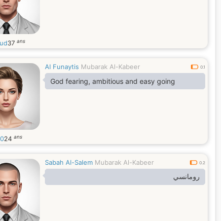
ans
ud
37
Al Funaytis
Mubarak Al-Kabeer
0.1
God fearing, ambitious and easy going
ans
10
24
Sabah Al-Salem
Mubarak Al-Kabeer
0.2
رومانسي