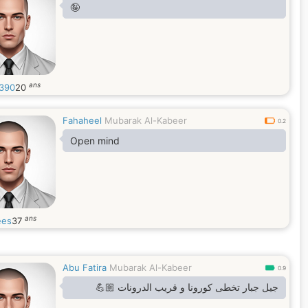
🤪
ans
390
20
Fahaheel
Mubarak Al-Kabeer
0.2
Open mind
ans
ees
37
Abu Fatira
Mubarak Al-Kabeer
0.9
جيل جبار تخطى كورونا و قريب الدرونات 💪🏼