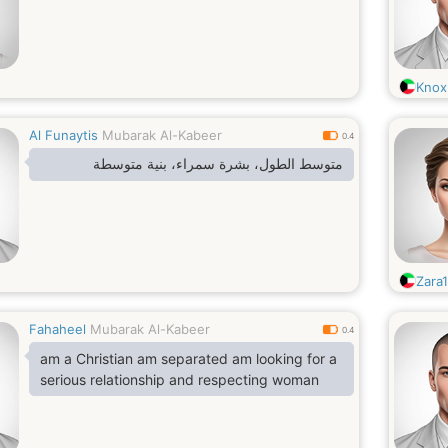
Knox
Al Funaytis
Mubarak Al-Kabeer
0.4
متوسط الطول، بشرة سمراء، بنية متوسطة
Zara
Fahaheel
Mubarak Al-Kabeer
0.4
am a Christian am separated am looking for a
serious relationship and respecting woman