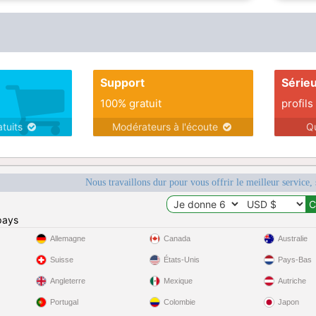
Support
Série
100% gratuit
profils
atuits
Modérateurs à l'écoute
Q
Nous travaillons dur pour vous offrir le meilleur service, 
pays
Allemagne
Canada
Australie
Suisse
États-Unis
Pays-Bas
Angleterre
Mexique
Autriche
Portugal
Colombie
Japon