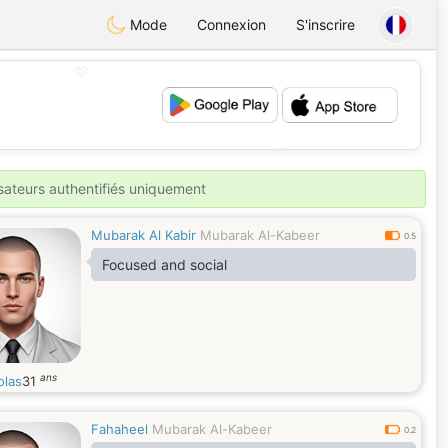
Mode
Connexion
S'inscrire
💖
💕
isateurs authentifiés uniquement
Mubarak Al Kabir
Mubarak Al-Kabeer
0.5
Focused and social
ans
olas
31
Fahaheel
Mubarak Al-Kabeer
0.2