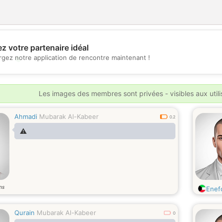
z votre partenaire idéal
💖
rgez notre application de rencontre maintenant !
💕
Les images des membres sont privées - visibles aux util
Ahmadi
Mubarak Al-Kabeer
0.2
⚠️
ns
Enef
Qurain
Mubarak Al-Kabeer
0