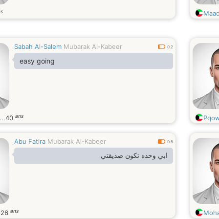
ns
Maad
Sabah Al-Salem
Mubarak Al-Kabeer
0.2
easy going
ans
..
40
Pqo
Abu Fatira
Mubarak Al-Kabeer
0.5
ابي وحده تكون صديقتي
ans
.
26
Moha