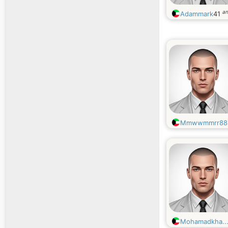
a
Adammark
41
Mmwwmmrr88.
Mohamadkha..