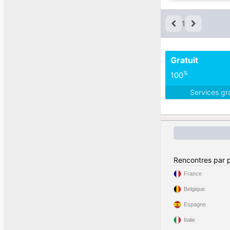
1
Gratuit
%
100
Services gr
Rencontres par 
France
Belgique
Espagne
Italie