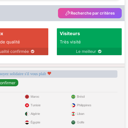
Recherche par critères
ux
Visiteurs
 de qualité
Très visité
ualité confirmée
Le meilleur
soyez solidaire s'il vous plaît
Maroc
Brésil
Tunisie
Philippines
Algérie
Liban
Égypte
Golfe