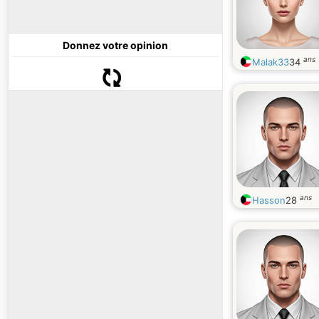
Donnez votre opinion
ans
Malak33
34
ans
Hasson
28