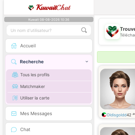
Kuwait
Chat
Kuwait 08-08-2026 10:36
Trouve
Télécha
Accueil
Recherche
Tous les profils
Matchmaker
Utiliser la carte
Mes Messages
a
Oldisgoldd
42
Chat