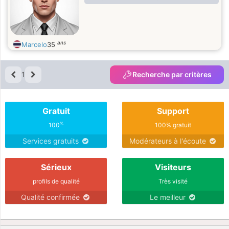
ans
Marcelo
35
1
Recherche par critères
Gratuit
Support
%
100
100% gratuit
Services gratuits
Modérateurs à l'écoute
Sérieux
Visiteurs
profils de qualité
Très visité
Qualité confirmée
Le meilleur