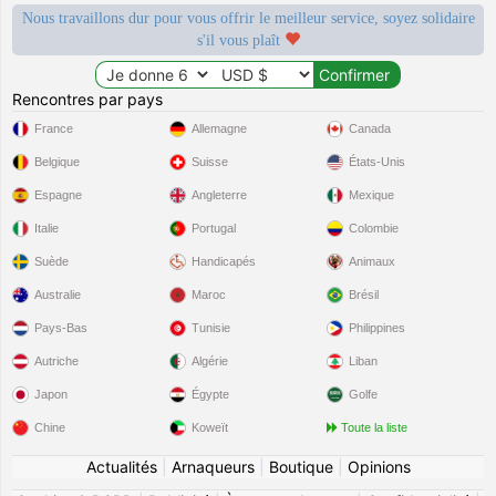
Nous travaillons dur pour vous offrir le meilleur service, soyez solidaire
s'il vous plaît
Rencontres par pays
France
Allemagne
Canada
Belgique
Suisse
États-Unis
Espagne
Angleterre
Mexique
Italie
Portugal
Colombie
Suède
Handicapés
Animaux
Australie
Maroc
Brésil
Pays-Bas
Tunisie
Philippines
Autriche
Algérie
Liban
Japon
Égypte
Golfe
Chine
Koweït
Toute la liste
Actualités
|
Arnaqueurs
|
Boutique
|
Opinions