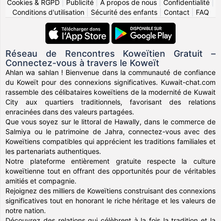
Cookies & RGPD
|
Publicité
|
À propos de nous
|
Confidentialité
|
Conditions d'utilisation
|
Sécurité des enfants
|
Contact
|
FAQ
Réseau de Rencontres Koweïtien Gratuit –
Connectez-vous à travers le Koweït
Ahlan wa sahlan ! Bienvenue dans la communauté de confiance
du Koweït pour des connexions significatives. Kuwait-chat.com
rassemble des célibataires koweïtiens de la modernité de Kuwait
City aux quartiers traditionnels, favorisant des relations
enracinées dans des valeurs partagées.
Que vous soyez sur le littoral de Hawally, dans le commerce de
Salmiya ou le patrimoine de Jahra, connectez-vous avec des
Koweïtiens compatibles qui apprécient les traditions familiales et
les partenariats authentiques.
Notre plateforme entièrement gratuite respecte la culture
koweïtienne tout en offrant des opportunités pour de véritables
amitiés et compagnie.
Rejoignez des milliers de Koweïtiens construisant des connexions
significatives tout en honorant le riche héritage et les valeurs de
notre nation.
Découvrez des relations qui célèbrent à la fois la tradition et la