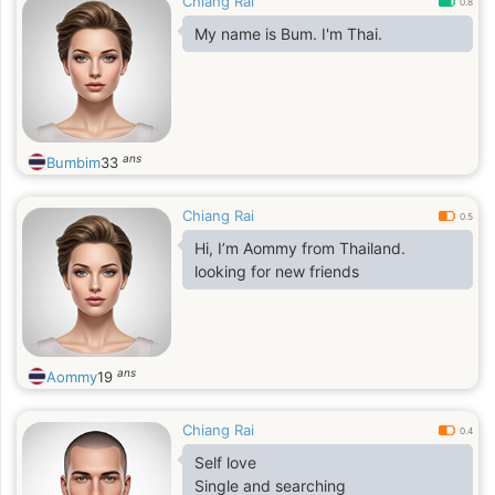
Chiang Rai
0.8
My name is Bum. I'm Thai.
ans
Bumbim
33
Chiang Rai
0.5
Hi, I’m Aommy from Thailand.
looking for new friends
ans
Aommy
19
Chiang Rai
0.4
Self love
Single and searching