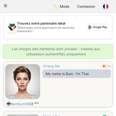
Kuwait
Chat
Toggle
Mode
Connexion
navigation
💖
Trouvez votre partenaire idéal
Téléchargez notre application de rencontre
💖
maintenant !
💕
💕
Les images des membres sont privées - visibles aux
utilisateurs authentifiés uniquement
Chiang Rai
0.5
My name is Bum. I'm Thai.
ans
Bumbum36
33