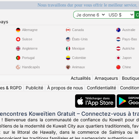
Nous travaillons dur pour vous offrir le meilleur service, 
pays
Allemagne
Canada
Australie
Suisse
États-Unis
Pays-Bas
Angleterre
Mexique
Autriche
Portugal
Colombie
Japon
Handicapés
Animaux
Chine
Actualités
|
Arnaqueurs
|
Boutiqu
ies & RGPD
|
Publicité
|
À propos de nous
|
Confidentialité
|
Conditions
ncontres Koweïtien Gratuit – Connectez-vous à tra
 ! Bienvenue dans la communauté de confiance du Koweït pour de
ïtiens de la modernité de Kuwait City aux quartiers traditionnels, fa
sur le littoral de Hawally, dans le commerce de Salmiya ou le
pprécient les traditions familiales et les partenariats authentiques.