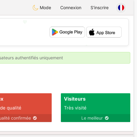
Mode
Connexion
S'inscrire
💖
💕
isateurs authentifiés uniquement
ux
Visiteurs
 de qualité
Très visité
ualité confirmée
Le meilleur