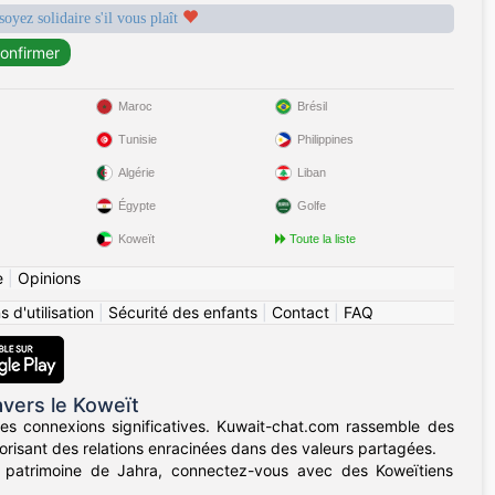
soyez solidaire s'il vous plaît
Maroc
Brésil
Tunisie
Philippines
Algérie
Liban
Égypte
Golfe
Koweït
Toute la liste
e
|
Opinions
 d'utilisation
|
Sécurité des enfants
|
Contact
|
FAQ
vers le Koweït
s connexions significatives. Kuwait-chat.com rassemble des
vorisant des relations enracinées dans des valeurs partagées.
 patrimoine de Jahra, connectez-vous avec des Koweïtiens