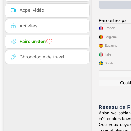
Appel vidéo
Rencontres par 
Activités
France
Belgique
Faire un don
Espagne
Italie
Chronologie de travail
Suède
Cook
Réseau de Re
Ahlan wa sahlan
célibataires kowe
Que vous soyez 
compatibles qui a