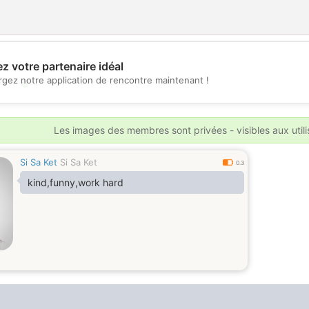
z votre partenaire idéal
rgez notre application de rencontre maintenant !
💖
💕
Les images des membres sont privées - visibles aux util
Si Sa Ket
Si Sa Ket
0.3
kind,funny,work hard