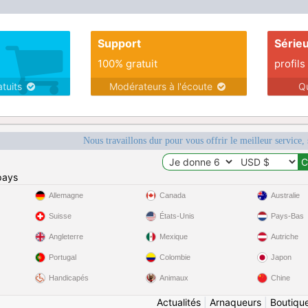
Support
Série
100% gratuit
profils
atuits
Modérateurs à l'écoute
Q
Nous travaillons dur pour vous offrir le meilleur service, 
pays
Allemagne
Canada
Australie
Suisse
États-Unis
Pays-Bas
Angleterre
Mexique
Autriche
Portugal
Colombie
Japon
Handicapés
Animaux
Chine
Actualités
|
Arnaqueurs
|
Boutiqu