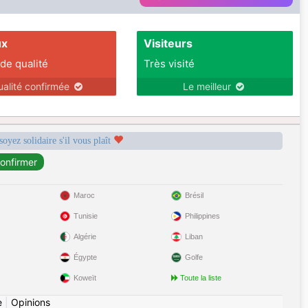
ux
Visiteurs
 de qualité
Très visité
ualité confirmée
Le meilleur
soyez solidaire s'il vous plaît
Maroc
Brésil
Tunisie
Philippines
Algérie
Liban
Égypte
Golfe
Koweït
Toute la liste
e
|
Opinions