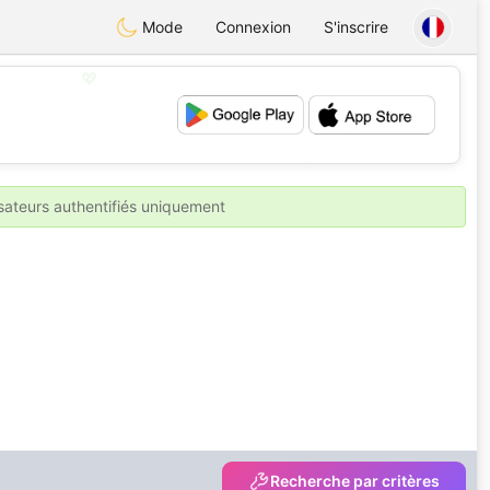
Mode
Connexion
S'inscrire
💖
💕
isateurs authentifiés uniquement
Recherche par critères