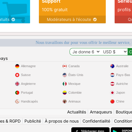
Support
Série
100% gratuit
profils
atuits
Modérateurs à l'écoute
Q
Nous travaillons dur pour vous offrir le meilleur service, 
pays
Allemagne
Canada
Australie
Suisse
États-Unis
Pays-Bas
Angleterre
Mexique
Autriche
Portugal
Colombie
Japon
Handicapés
Animaux
Chine
Actualités
|
Arnaqueurs
|
Boutiqu
ies & RGPD
|
Publicité
|
À propos de nous
|
Confidentialité
|
Conditions