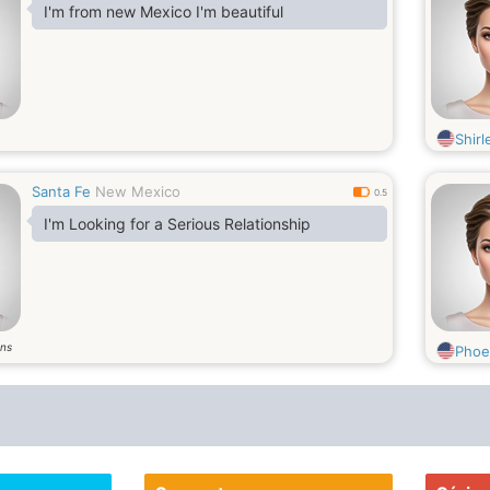
I'm from new Mexico I'm beautiful
Shirl
Santa Fe
New Mexico
0.5
I'm Looking for a Serious Relationship
ns
Phoe