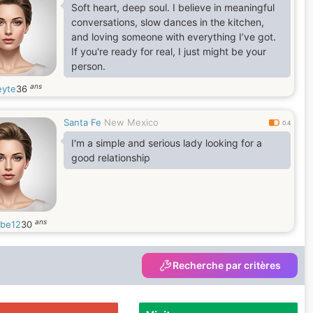
Soft heart, deep soul. I believe in meaningful
conversations, slow dances in the kitchen,
and loving someone with everything I’ve got.
If you're ready for real, I just might be your
person.
ans
eyte
36
Santa Fe
New Mexico
0.4
I'm a simple and serious lady looking for a
good relationship
ans
be12
30
Recherche par critères