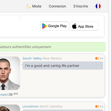
Mode
Connexion
S'inscrire
💖
💕
isateurs authentifiés uniquement
South Valley
New Mexico
0.4
I’m a good and caring life partner
ans
anspen
36
Lincolnton
North Carolina
0.3