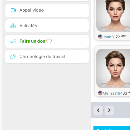
Appel vidéo
Activités
ans
Joan01
22
Faire un don
Chronologie de travail
a
Melissa184
33
1