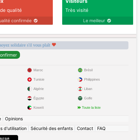
ux
Visiteurs
 de qualité
Très visité
ualité confirmée
Le meilleur
soyez solidaire s'il vous plaît
Maroc
Brésil
Tunisie
Philippines
Algérie
Liban
Égypte
Golfe
Koweït
Toute la liste
e
|
Opinions
 d'utilisation
|
Sécurité des enfants
|
Contact
|
FAQ