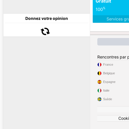
Gratuit
%
100
Donnez votre opinion
Services gr
Rencontres par 
France
Belgique
Espagne
Italie
Suède
Cook