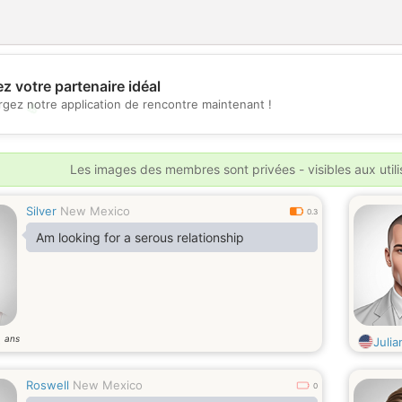
z votre partenaire idéal
rgez notre application de rencontre maintenant !
💖
💕
Les images des membres sont privées - visibles aux util
Silver
New Mexico
0.3
Am looking for a serous relationship
ans
5
Juli
Roswell
New Mexico
0