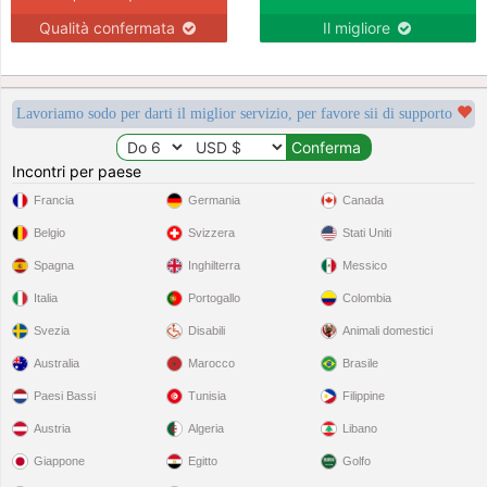
Qualità confermata
Il migliore
Lavoriamo sodo per darti il miglior servizio, per favore sii di supporto
Incontri per paese
Francia
Germania
Canada
Belgio
Svizzera
Stati Uniti
Spagna
Inghilterra
Messico
Italia
Portogallo
Colombia
Svezia
Disabili
Animali domestici
Australia
Marocco
Brasile
Paesi Bassi
Tunisia
Filippine
Austria
Algeria
Libano
Giappone
Egitto
Golfo