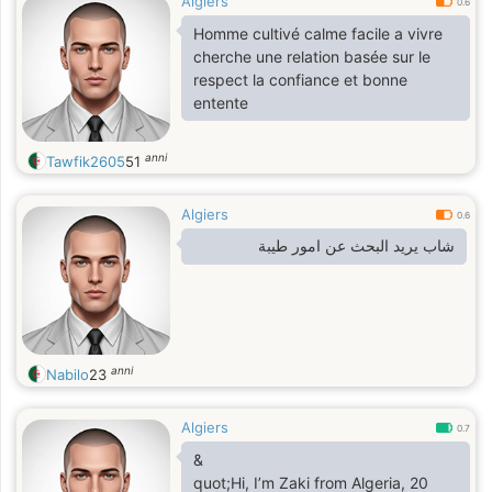
Algiers
0.6
Homme cultivé calme facile a vivre
cherche une relation basée sur le
respect la confiance et bonne
entente
anni
Tawfik2605
51
Algiers
0.6
شاب يريد البحث عن امور طيبة
anni
Nabilo
23
Algiers
0.7
&
quot;Hi, I’m Zaki from Algeria, 20