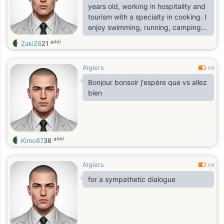
years old, working in hospitality and
tourism with a specialty in cooking. I
enjoy swimming, running, camping,
and occasionally reading books, and
anni
Zaki26
21
I love music that lifts the mood. I
enjoy fun, adventure, and
Algiers
appreciating the simple moments in
0.6
life. I’m looking for a serious
Bonjour bonsoir j'espère que vs allez
relationship with someone
bien
respectful, who enjoys honest
conversations and discovering new
exp
anni
Kimo87
38
Algiers
0.6
for a sympathetic dialogue