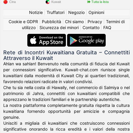
Cina
Kuwait
Tutta la lista
Notizie
|
Truffatori
|
Negozio
|
Opinioni
Cookie e GDPR
|
Pubblicità
|
Chi siamo
|
Privacy
|
Termini di
utilizzo
|
Sicurezza dei minori
|
Contatto
|
FAQ
Rete di Incontri Kuwaitiana Gratuita – Connettiti
Attraverso il Kuwait
Ahlan wa sahlan! Benvenuto nella comunità di fiducia del Kuwait
per connessioni significative. Kuwait-chat.com riunisce single
kuwaitiani dalla modernità di Kuwait City ai quartieri tradizionali,
favorendo relazioni radicate in valori condivisi.
Che tu sia nella costa di Hawally, nel commercio di Salmiya o nel
patrimonio di Jahra, connettiti con kuwaitiani compatibili che
apprezzano le tradizioni familiari e le partnership autentiche.
La nostra piattaforma completamente gratuita rispetta la cultura
kuwaitiana fornendo opportunità per amicizie e compagnia
genuine.
Unisciti a migliaia di kuwaitiani che costruiscono connessioni
significative onorando la ricca eredità e i valori della nostra