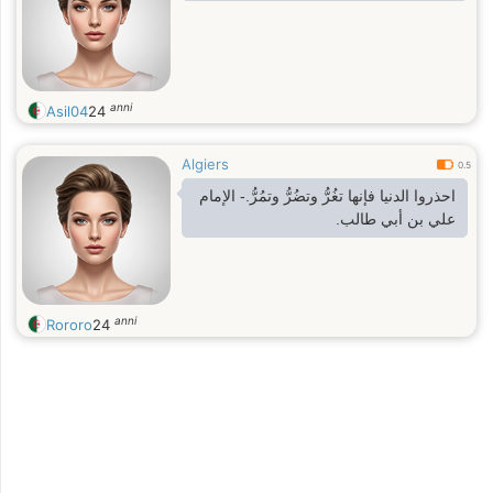
anni
Asil04
24
Algiers
0.5
احذروا الدنيا فإنها تغُرُّ وتضُرُّ وتمُرُّ.- الإمام
علي بن أبي طالب.
anni
Rororo
24