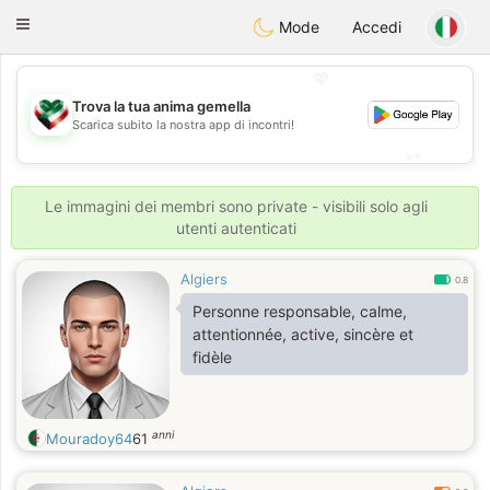
Kuwait
Chat
Toggle
Mode
Accedi
navigation
💖
Trova la tua anima gemella
💖
Scarica subito la nostra app di incontri!
💕
💕
Le immagini dei membri sono private - visibili solo agli
utenti autenticati
Algiers
0.8
Personne responsable, calme,
attentionnée, active, sincère et
fidèle
anni
Mouradoy64
61