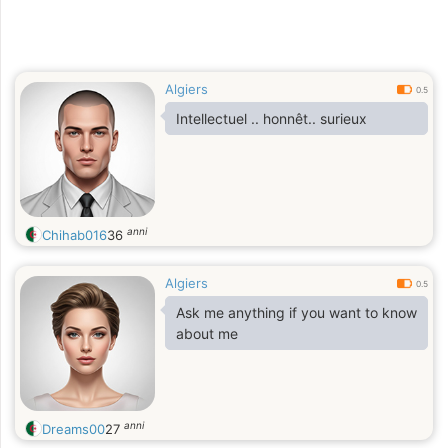
Algiers
0.5
Intellectuel .. honnêt.. surieux
anni
Chihab016
36
Algiers
0.5
Ask me anything if you want to know
about me
anni
Dreams00
27