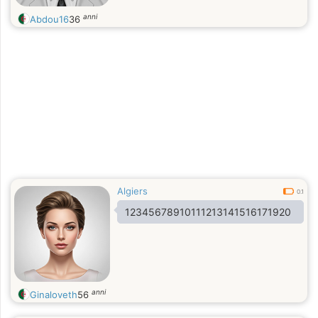
anni
Abdou16
36
Algiers
0.1
12345678910111213141516171920
anni
Ginaloveth
56