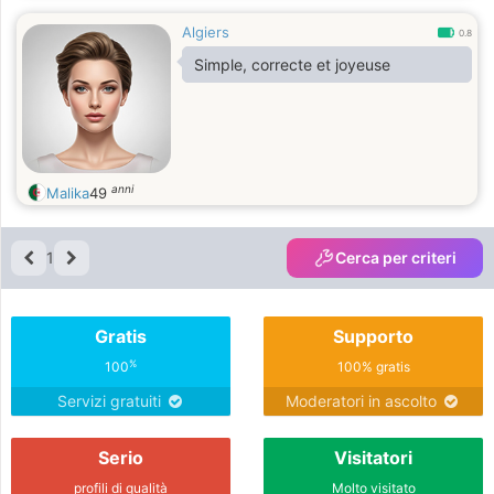
Algiers
0.8
Simple, correcte et joyeuse
anni
Malika
49
1
Cerca per criteri
Gratis
Supporto
%
100
100% gratis
Servizi gratuiti
Moderatori in ascolto
Serio
Visitatori
profili di qualità
Molto visitato