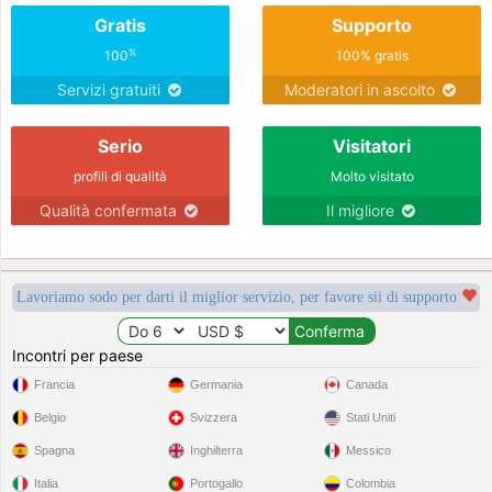
Gratis
Supporto
%
100
100% gratis
Servizi gratuiti
Moderatori in ascolto
Serio
Visitatori
profili di qualità
Molto visitato
Qualità confermata
Il migliore
Lavoriamo sodo per darti il miglior servizio, per favore sii di supporto
Incontri per paese
Francia
Germania
Canada
Belgio
Svizzera
Stati Uniti
Spagna
Inghilterra
Messico
Italia
Portogallo
Colombia