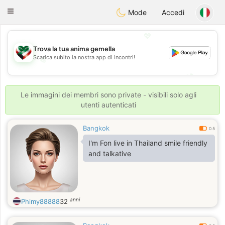
Kuwait
Chat
Toggle
Mode
Accedi
navigation
💖
Trova la tua anima gemella
Scarica subito la nostra app di incontri!
💖
💕
💕
Le immagini dei membri sono private - visibili solo agli
utenti autenticati
Bangkok
0.5
I'm Fon live in Thailand smile friendly
and talkative
anni
Phimy88888
32