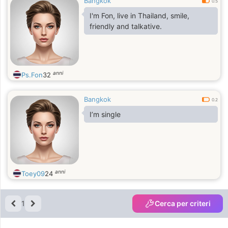
Bangkok
0.5
I'm Fon, live in Thailand, smile,
friendly and talkative.
anni
Ps.Fon
32
Bangkok
0.2
I’m single
anni
Toey09
24
1
Cerca per criteri