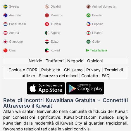
Svezia
Disabili
Animali domestici
Australia
Marocco
Brasile
Paesi Bassi
Tunisia
Filippine
Austria
Algeria
Libano
Giappone
Egitto
Golfo
Cina
Kuwait
Tutta la lista
Notizie
|
Truffatori
|
Negozio
|
Opinioni
Cookie e GDPR
|
Pubblicità
|
Chi siamo
|
Privacy
|
Termini di
utilizzo
|
Sicurezza dei minori
|
Contatto
|
FAQ
Rete di Incontri Kuwaitiana Gratuita – Connettiti
Attraverso il Kuwait
Ahlan wa sahlan! Benvenuto nella comunità di fiducia del Kuwait
per connessioni significative. Kuwait-chat.com riunisce single
kuwaitiani dalla modernità di Kuwait City ai quartieri tradizionali,
favorendo relazioni radicate in valori condivisi.