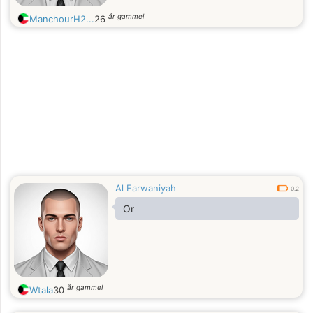
år gammel
ManchourH2...
26
Al Farwaniyah
0.2
Or
år gammel
Wtala
30