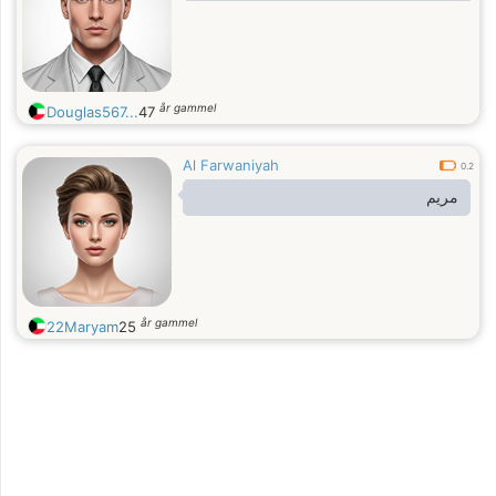
år gammel
Douglas567...
47
Al Farwaniyah
0.2
مريم
år gammel
22Maryam
25