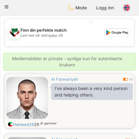
Kuwait
Chat
Toggle
Mode
Logg inn
navigation
💖
Finn din perfekte match
💖
Last ned vår datingapp nå!
💕
💕
Medlemsbilder er private - synlige kun for autentiserte
brukere
Al Farwaniyah
0.5
I’ve always been a very kind person
and helping others.
år gammel
Hameed26
29