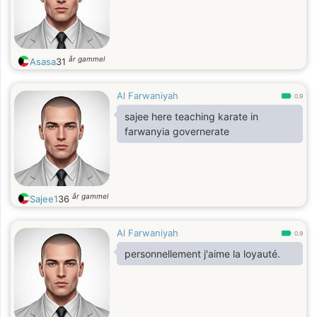
år gammel
Asasa
31
Al Farwaniyah
0.9
sajee here teaching karate in
farwanyia governerate
år gammel
Sajee1
36
Al Farwaniyah
0.9
personnellement j'aime la loyauté.