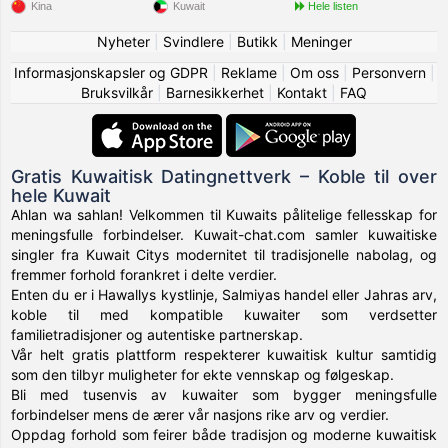
Kina
Kuwait
Hele listen
Nyheter
|
Svindlere
|
Butikk
|
Meninger
Informasjonskapsler og GDPR
|
Reklame
|
Om oss
|
Personvern
|
Bruksvilkår
|
Barnesikkerhet
|
Kontakt
|
FAQ
Gratis Kuwaitisk Datingnettverk – Koble til over
hele Kuwait
Ahlan wa sahlan! Velkommen til Kuwaits pålitelige fellesskap for
meningsfulle forbindelser. Kuwait-chat.com samler kuwaitiske
singler fra Kuwait Citys modernitet til tradisjonelle nabolag, og
fremmer forhold forankret i delte verdier.
Enten du er i Hawallys kystlinje, Salmiyas handel eller Jahras arv,
koble til med kompatible kuwaiter som verdsetter
familietradisjoner og autentiske partnerskap.
Vår helt gratis plattform respekterer kuwaitisk kultur samtidig
som den tilbyr muligheter for ekte vennskap og følgeskap.
Bli med tusenvis av kuwaiter som bygger meningsfulle
forbindelser mens de ærer vår nasjons rike arv og verdier.
Oppdag forhold som feirer både tradisjon og moderne kuwaitisk