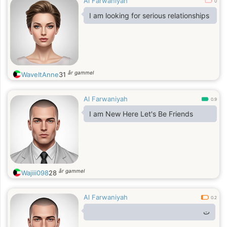
Al Farwaniyah
0
I am looking for serious relationships
år gammel
WaveItAnne
31
Al Farwaniyah
0.9
I am New Here Let's Be Friends
år gammel
Wajiii098
28
Al Farwaniyah
0.2
ت