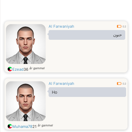
Al Farwaniyah
0.2
حنون
år gammel
Ezead
36
Al Farwaniyah
0.2
Ho
år gammel
Muhama78
21