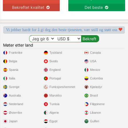
Bekreftet kvalitet
Det beste
Vi jobber hardt for å gi deg den beste tjenesten, vær snill og støtt oss
Møter etter land
Frankrike
Tyskland
Canada
Belgia
Sveits
USA
Spania
England
Mexico
Italia
Portugal
Colombia
Sverige
Funksjonshemmet
Kjæledyr
Australia
Marokko
Brasil
Nederland
Tunisia
Filippinene
Østerrike
Algerie
Libanon
Japan
Egypt
Gulfen