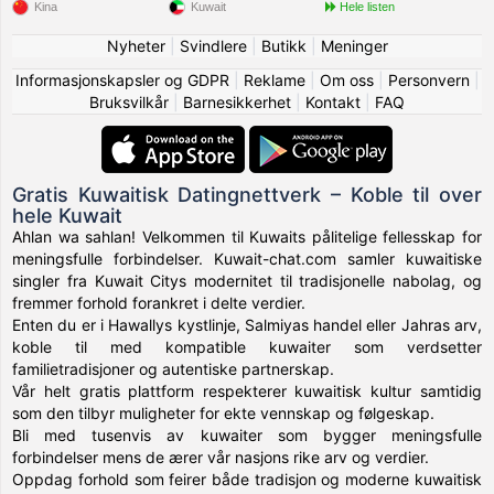
Kina
Kuwait
Hele listen
Nyheter
|
Svindlere
|
Butikk
|
Meninger
Informasjonskapsler og GDPR
|
Reklame
|
Om oss
|
Personvern
|
Bruksvilkår
|
Barnesikkerhet
|
Kontakt
|
FAQ
Gratis Kuwaitisk Datingnettverk – Koble til over
hele Kuwait
Ahlan wa sahlan! Velkommen til Kuwaits pålitelige fellesskap for
meningsfulle forbindelser. Kuwait-chat.com samler kuwaitiske
singler fra Kuwait Citys modernitet til tradisjonelle nabolag, og
fremmer forhold forankret i delte verdier.
Enten du er i Hawallys kystlinje, Salmiyas handel eller Jahras arv,
koble til med kompatible kuwaiter som verdsetter
familietradisjoner og autentiske partnerskap.
Vår helt gratis plattform respekterer kuwaitisk kultur samtidig
som den tilbyr muligheter for ekte vennskap og følgeskap.
Bli med tusenvis av kuwaiter som bygger meningsfulle
forbindelser mens de ærer vår nasjons rike arv og verdier.
Oppdag forhold som feirer både tradisjon og moderne kuwaitisk