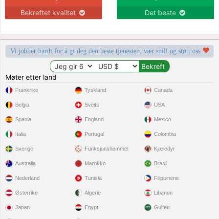
Bekreftet kvalitet
Det beste
Vi jobber hardt for å gi deg den beste tjenesten, vær snill og støtt oss
Møter etter land
Frankrike
Tyskland
Canada
Belgia
Sveits
USA
Spania
England
Mexico
Italia
Portugal
Colombia
Sverige
Funksjonshemmet
Kjæledyr
Australia
Marokko
Brasil
Nederland
Tunisia
Filippinene
Østerrike
Algerie
Libanon
Japan
Egypt
Gulfen