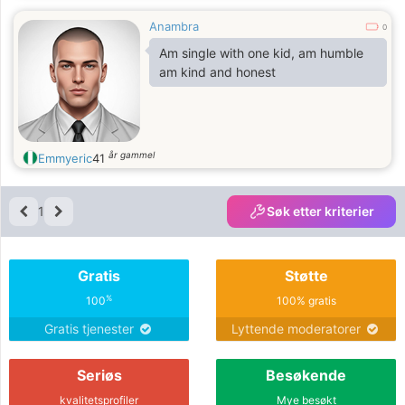
Anambra
0
Am single with one kid, am humble
am kind and honest
år gammel
Emmyeric
41
1
Søk etter kriterier
Gratis
Støtte
%
100
100% gratis
Gratis tjenester
Lyttende moderatorer
Seriøs
Besøkende
kvalitetsprofiler
Mye besøkt