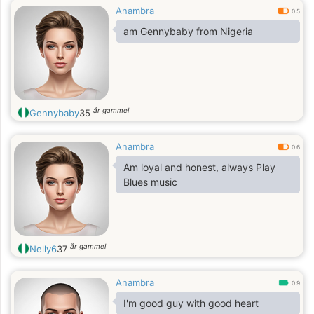
Anambra
0.5
am Gennybaby from Nigeria
år gammel
Gennybaby
35
Anambra
0.6
Am loyal and honest, always Play
Blues music
år gammel
Nelly6
37
Anambra
0.9
I'm good guy with good heart