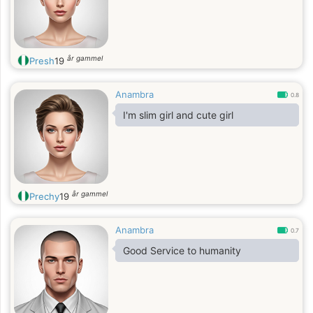
år gammel
Presh
19
Anambra
0.8
I'm slim girl and cute girl
år gammel
Prechy
19
Anambra
0.7
Good Service to humanity