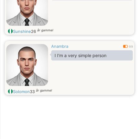
år gammel
Sunshine
26
Anambra
0.5
I I'm a very simple person
år gammel
Solomon
33