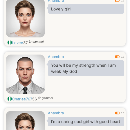
Anambra
0.2
Lovely girl
år gammel
Lovee
37
Anambra
0.6
You will be my strength when I am
weak My God
år gammel
Charles767
56
Anambra
0.6
I'm a caring cool girl with good heart