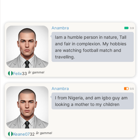
Anambra
0.9
Iam a humble person in nature, Tall
and fair in complexion. My hobbies
are watching football match and
travelling.
år gammel
Felix
33
Anambra
0.5
I from Nigeria, and am igbo guy am
looking a mother to my children
år gammel
Keane07
32