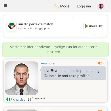
Kuwait
Chat
Toggle
Mode
Logg inn
navigation
💖
Finn din perfekte match
💖
Last ned vår datingapp nå!
💕
💕
Medlemsbilder er private - synlige kun for autentiserte
brukere
Anambra
0.6
love❤️ who I am, no Impersonating
😔I hate lie and fake profiles
år gammel
Richardson
21