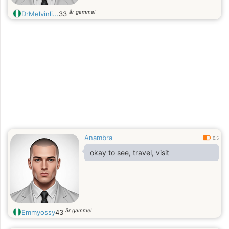
år gammel
DrMelvinli...
33
Anambra
0.5
okay to see, travel, visit
år gammel
Emmyossy
43