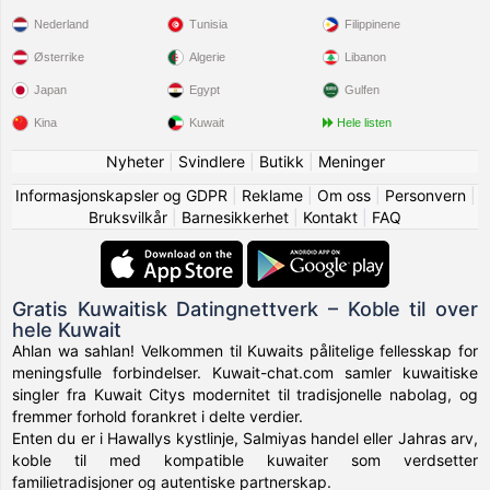
Nederland
Tunisia
Filippinene
Østerrike
Algerie
Libanon
Japan
Egypt
Gulfen
Kina
Kuwait
Hele listen
Nyheter
|
Svindlere
|
Butikk
|
Meninger
Informasjonskapsler og GDPR
|
Reklame
|
Om oss
|
Personvern
|
Bruksvilkår
|
Barnesikkerhet
|
Kontakt
|
FAQ
Gratis Kuwaitisk Datingnettverk – Koble til over
hele Kuwait
Ahlan wa sahlan! Velkommen til Kuwaits pålitelige fellesskap for
meningsfulle forbindelser. Kuwait-chat.com samler kuwaitiske
singler fra Kuwait Citys modernitet til tradisjonelle nabolag, og
fremmer forhold forankret i delte verdier.
Enten du er i Hawallys kystlinje, Salmiyas handel eller Jahras arv,
koble til med kompatible kuwaiter som verdsetter
familietradisjoner og autentiske partnerskap.