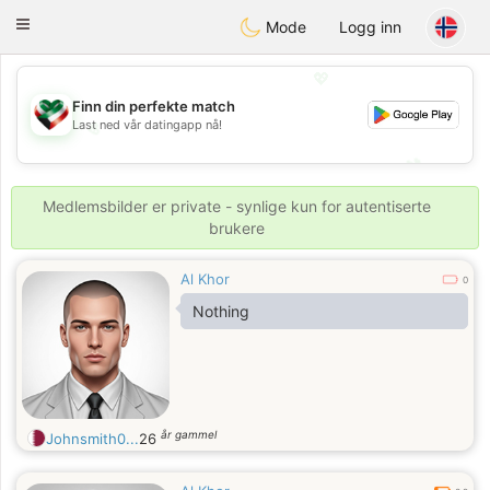
Kuwait
Chat
Toggle
Mode
Logg inn
navigation
💖
Finn din perfekte match
Last ned vår datingapp nå!
💖
💕
💕
Medlemsbilder er private - synlige kun for autentiserte
brukere
Al Khor
0
Nothing
år gammel
Johnsmith0...
26