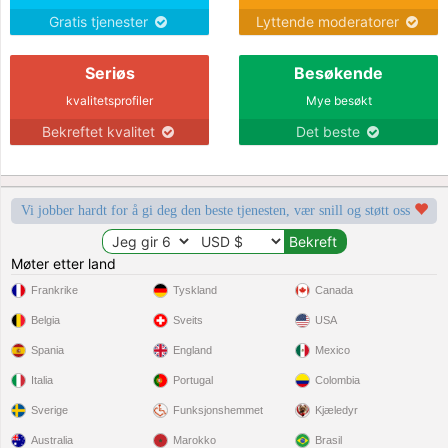
Gratis tjenester
Lyttende moderatorer
Seriøs
Besøkende
kvalitetsprofiler
Mye besøkt
Bekreftet kvalitet
Det beste
Vi jobber hardt for å gi deg den beste tjenesten, vær snill og støtt oss
Møter etter land
Frankrike
Tyskland
Canada
Belgia
Sveits
USA
Spania
England
Mexico
Italia
Portugal
Colombia
Sverige
Funksjonshemmet
Kjæledyr
Australia
Marokko
Brasil