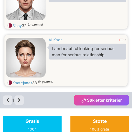
år gammel
Sissy
32
Al Khor
0
I am beautiful looking for serious
man for serious relationship
år gammel
Khatejanet
33
1
Søk etter kriterier
Gratis
Støtte
%
100
100% gratis