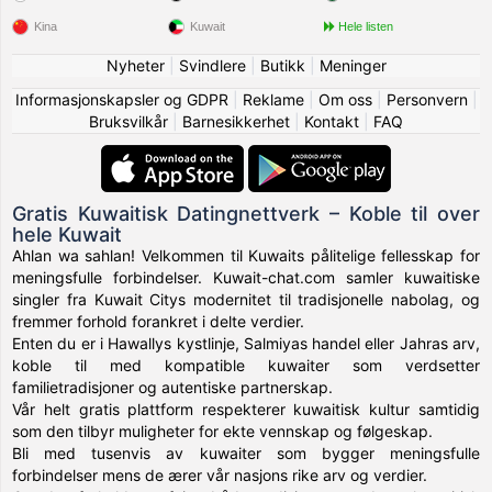
Kina
Kuwait
Hele listen
Nyheter
|
Svindlere
|
Butikk
|
Meninger
Informasjonskapsler og GDPR
|
Reklame
|
Om oss
|
Personvern
|
Bruksvilkår
|
Barnesikkerhet
|
Kontakt
|
FAQ
Gratis Kuwaitisk Datingnettverk – Koble til over
hele Kuwait
Ahlan wa sahlan! Velkommen til Kuwaits pålitelige fellesskap for
meningsfulle forbindelser. Kuwait-chat.com samler kuwaitiske
singler fra Kuwait Citys modernitet til tradisjonelle nabolag, og
fremmer forhold forankret i delte verdier.
Enten du er i Hawallys kystlinje, Salmiyas handel eller Jahras arv,
koble til med kompatible kuwaiter som verdsetter
familietradisjoner og autentiske partnerskap.
Vår helt gratis plattform respekterer kuwaitisk kultur samtidig
som den tilbyr muligheter for ekte vennskap og følgeskap.
Bli med tusenvis av kuwaiter som bygger meningsfulle
forbindelser mens de ærer vår nasjons rike arv og verdier.