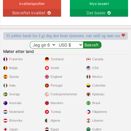
kvalitetsprofiler
Mye besøkt
Bekreftet kvalitet
Det beste
Vi jobber hardt for å gi deg den beste tjenesten, vær snill og støtt oss
Møter etter land
Frankrike
Tyskland
Canada
Belgia
Sveits
USA
Spania
England
Mexico
Italia
Portugal
Colombia
Sverige
Funksjonshemmet
Kjæledyr
Australia
Marokko
Brasil
Nederland
Tunisia
Filippinene
Østerrike
Algerie
Libanon
Japan
Egypt
Gulfen