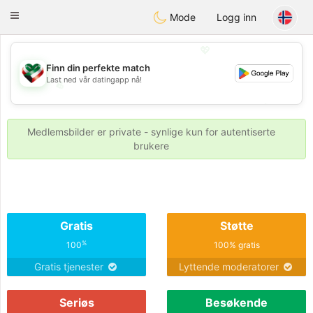
Kuwait
Chat
Toggle
Mode
Logg inn
navigation
💖
Finn din perfekte match
Last ned vår datingapp nå!
💖
💕
💕
Medlemsbilder er private - synlige kun for autentiserte
brukere
Gratis
Støtte
%
100
100% gratis
Gratis tjenester
Lyttende moderatorer
Seriøs
Besøkende