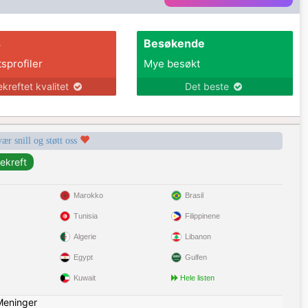
s
Besøkende
tsprofiler
Mye besøkt
ekreftet kvalitet
Det beste
vær snill og støtt oss
Marokko
Brasil
Tunisia
Filippinene
Algerie
Libanon
Egypt
Gulfen
Kuwait
Hele listen
Meninger