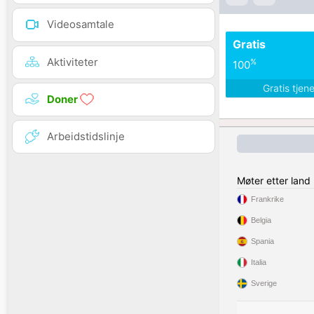
Videosamtale
Gratis
Aktiviteter
%
100
Gratis tjen
Doner
Arbeidstidslinje
Møter etter land
Frankrike
Belgia
Spania
Italia
Sverige