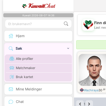
Kuwait
Chat
Kuwait 2026-08-07 14:36
Finn d
Last ne
Hjem
Søk
Alle profiler
Matchmaker
Bruk kartet
Mine Meldinger
år
Wachiraya
30
Chat
1