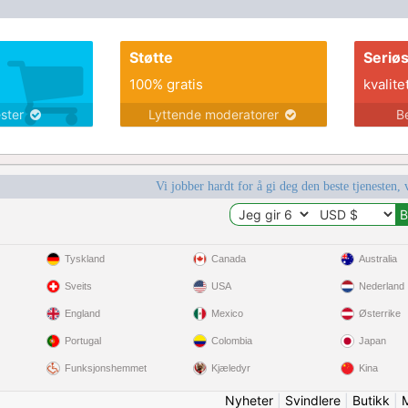
Støtte
Seriø
100% gratis
kvalite
ester
Lyttende moderatorer
B
Vi jobber hardt for å gi deg den beste tjenesten, 
Tyskland
Canada
Australia
Sveits
USA
Nederland
England
Mexico
Østerrike
Portugal
Colombia
Japan
Funksjonshemmet
Kjæledyr
Kina
Nyheter
|
Svindlere
|
Butikk
|