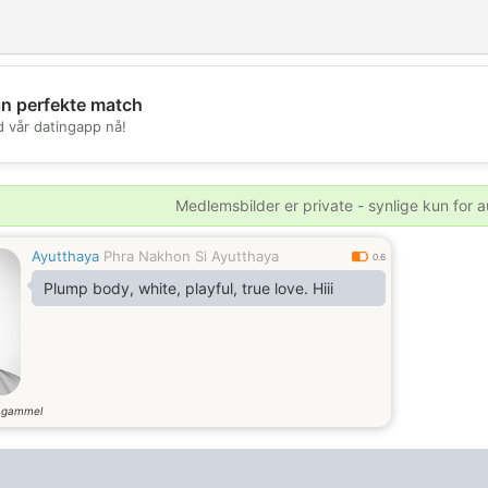
in perfekte match
d vår datingapp nå!
💖
💕
Medlemsbilder er private - synlige kun for a
Ayutthaya
Phra Nakhon Si Ayutthaya
0.6
Plump body, white, playful, true love. Hiii
 gammel