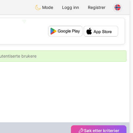
Mode
Logg inn
Registrer
💖
💕
utentiserte brukere
Søk etter kriterier