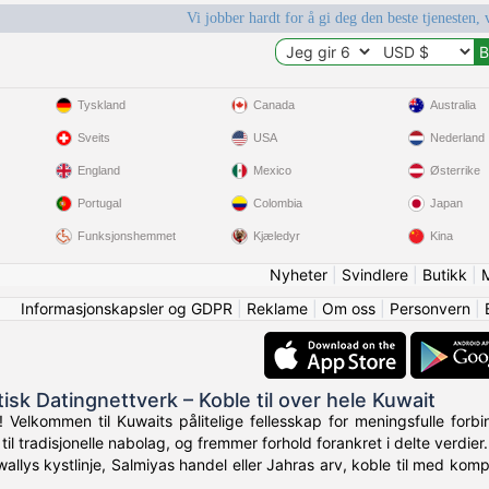
Vi jobber hardt for å gi deg den beste tjenesten, 
Tyskland
Canada
Australia
Sveits
USA
Nederland
England
Mexico
Østerrike
Portugal
Colombia
Japan
Funksjonshemmet
Kjæledyr
Kina
Nyheter
|
Svindlere
|
Butikk
|
Informasjonskapsler og GDPR
|
Reklame
|
Om oss
|
Personvern
|
isk Datingnettverk – Koble til over hele Kuwait
 Velkommen til Kuwaits pålitelige fellesskap for meningsfulle forb
til tradisjonelle nabolag, og fremmer forhold forankret i delte verdier.
wallys kystlinje, Salmiyas handel eller Jahras arv, koble til med kom