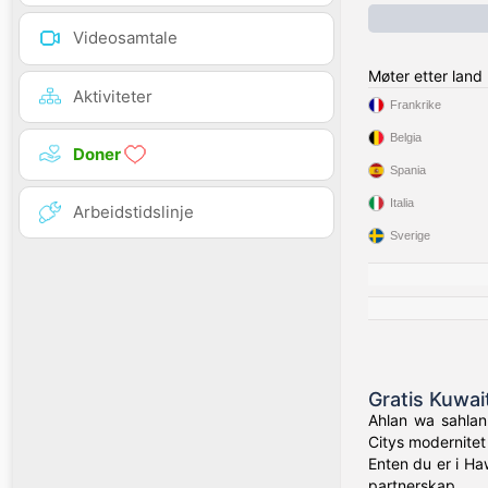
Videosamtale
Møter etter land
Aktiviteter
Frankrike
Belgia
Doner
Spania
Italia
Arbeidstidslinje
Sverige
Gratis Kuwait
Ahlan wa sahlan!
Citys modernitet 
Enten du er i Ha
partnerskap.