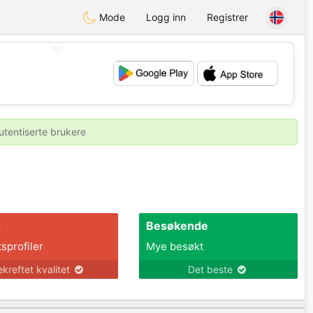
Mode
Logg inn
Registrer
💖
💕
utentiserte brukere
s
Besøkende
tsprofiler
Mye besøkt
ekreftet kvalitet
Det beste