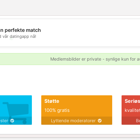
in perfekte match
d vår datingapp nå!
💖
💕
Medlemsbilder er private - synlige kun for a
Støtte
Seriø
100% gratis
kvalite
ester
Lyttende moderatorer
B