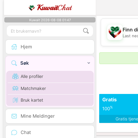
Kuwait
Chat
Kuwait 2026-08-08 01:47
Finn d
Last ne
Hjem
Søk
Alle profiler
Matchmaker
Gratis
Bruk kartet
%
100
Mine Meldinger
Gratis tjen
Chat