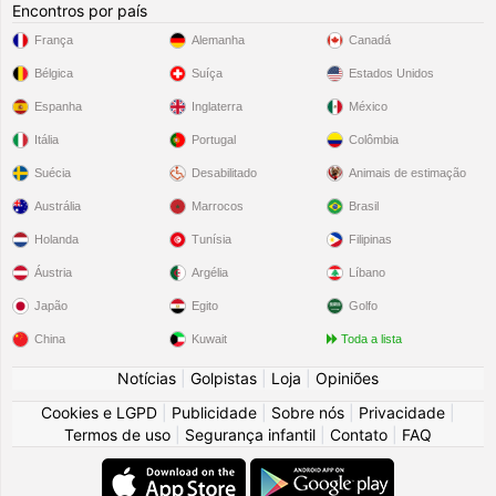
Encontros por país
França
Alemanha
Canadá
Bélgica
Suíça
Estados Unidos
Espanha
Inglaterra
México
Itália
Portugal
Colômbia
Suécia
Desabilitado
Animais de estimação
Austrália
Marrocos
Brasil
Holanda
Tunísia
Filipinas
Áustria
Argélia
Líbano
Japão
Egito
Golfo
China
Kuwait
Toda a lista
Notícias
|
Golpistas
|
Loja
|
Opiniões
Cookies e LGPD
|
Publicidade
|
Sobre nós
|
Privacidade
|
Termos de uso
|
Segurança infantil
|
Contato
|
FAQ