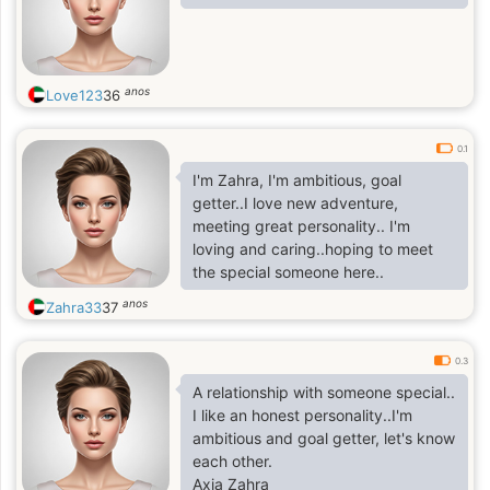
anos
Love123
36
0.1
I'm Zahra, I'm ambitious, goal
getter..I love new adventure,
meeting great personality.. I'm
loving and caring..hoping to meet
the special someone here..
anos
Zahra33
37
0.3
A relationship with someone special..
I like an honest personality..I'm
ambitious and goal getter, let's know
each other.
Axia Zahra