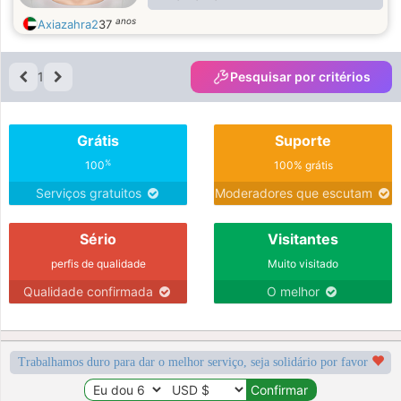
anos
Axiazahra2
37
1
Pesquisar por critérios
Grátis
Suporte
%
100
100% grátis
Serviços gratuitos
Moderadores que escutam
Sério
Visitantes
perfis de qualidade
Muito visitado
Qualidade confirmada
O melhor
Trabalhamos duro para dar o melhor serviço, seja solidário por favor