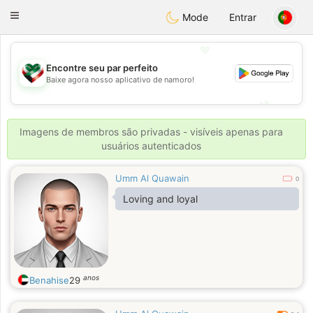
Kuwait
Chat
Toggle
Mode
Entrar
navigation
💖
Encontre seu par perfeito
Baixe agora nosso aplicativo de namoro!
💖
💕
💕
Imagens de membros são privadas - visíveis apenas para
usuários autenticados
Umm Al Quawain
0
Loving and loyal
anos
Benahise
29