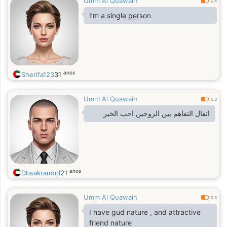
Umm Al Quawain
0.4
I’m a single person
anos
Sherifa123
31
Umm Al Quawain
0.3
اتفال التفاهم بين الزوجين احب الخير
anos
Dbsakrambd
21
Umm Al Quawain
0.3
I have gud nature , and attractive
friend nature