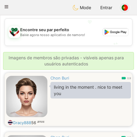
Kuwait
Chat
Toggle
Mode
Entrar
navigation
💖
Encontre seu par perfeito
💖
Baixe agora nosso aplicativo de namoro!
💕
💕
Imagens de membros são privadas - visíveis apenas para
usuários autenticados
Chon Buri
0.9
living in the moment . nice to meet
you
anos
Gracy888
56