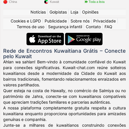
China
Kuwait
Toda a lista
Notícias
|
Golpistas
|
Loja
|
Opiniões
Cookies e LGPD
|
Publicidade
|
Sobre nós
|
Privacidade
|
Termos de uso
|
Segurança infantil
|
Contato
|
FAQ
Rede de Encontros Kuwaitiana Grátis – Conecte
pelo Kuwait
Ahlan wa sahlan! Bem-vindo à comunidade confiável do Kuwait
para conexões significativas. Kuwait-chat.com reúne solteiros
kuwaitianos desde a modernidade da Cidade do Kuwait aos
bairros tradicionais, fomentando relacionamentos enraizados em
valores partilhados.
Quer esteja na costa de Hawally, no comércio de Salmiya ou no
património de Jahra, conecte-se com kuwaitianos compatíveis
que apreciam tradições familiares e parcerias autênticas.
A nossa plataforma completamente gratuita respeita a cultura
kuwaitiana enquanto proporciona oportunidades para amizades
genuínas e companhia.
Junte-se a milhares de kuwaitianos construindo conexões