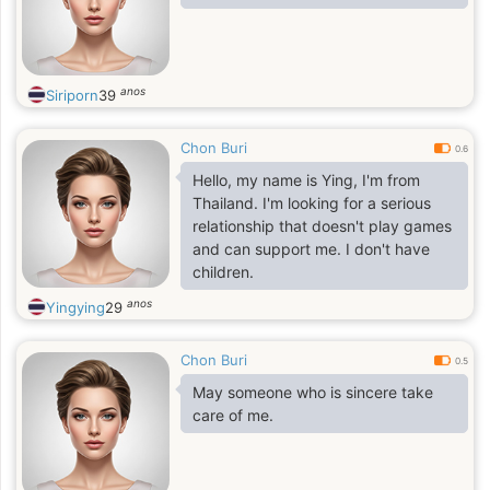
anos
Siriporn
39
Chon Buri
0.6
Hello, my name is Ying, I'm from
Thailand. I'm looking for a serious
relationship that doesn't play games
and can support me. I don't have
children.
anos
Yingying
29
Chon Buri
0.5
May someone who is sincere take
care of me.