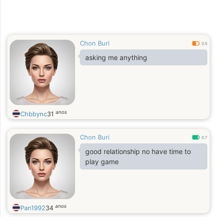
Chon Buri
0.5
asking me anything
anos
Chbbync
31
Chon Buri
0.7
good relationship no have time to
play game
anos
Pan1992
34