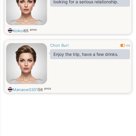
looking for a serious relationship.
anos
Koikoi
65
Chon Buri
0.6
Enjoy the trip, have a few drinks.
anos
Manaow0301
56