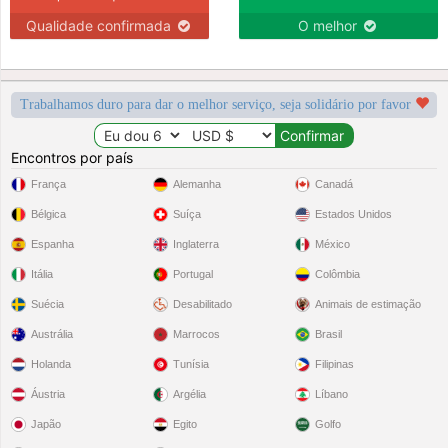
Qualidade confirmada
O melhor
Trabalhamos duro para dar o melhor serviço, seja solidário por favor
Encontros por país
França
Alemanha
Canadá
Bélgica
Suíça
Estados Unidos
Espanha
Inglaterra
México
Itália
Portugal
Colômbia
Suécia
Desabilitado
Animais de estimação
Austrália
Marrocos
Brasil
Holanda
Tunísia
Filipinas
Áustria
Argélia
Líbano
Japão
Egito
Golfo