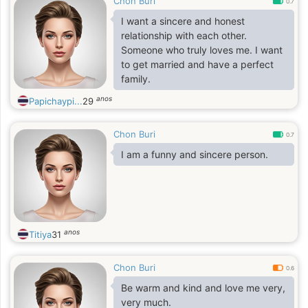
Chon Buri
0.7
I want a sincere and honest
relationship with each other.
Someone who truly loves me. I want
to get married and have a perfect
family.
anos
Papichaypi...
29
Chon Buri
0.7
I am a funny and sincere person.
anos
Titiya
31
Chon Buri
0.6
Be warm and kind and love me very,
very much.