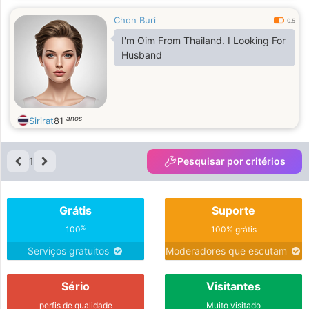
Chon Buri
0.5
I'm Oim From Thailand. I Looking For
Husband
anos
Sirirat
81
1
Pesquisar por critérios
Grátis
Suporte
%
100
100% grátis
Serviços gratuitos
Moderadores que escutam
Sério
Visitantes
perfis de qualidade
Muito visitado