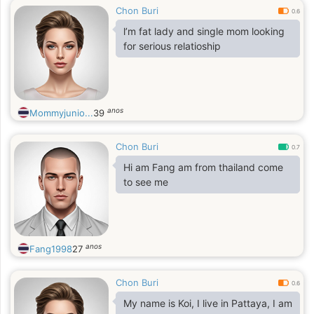
Chon Buri
0.6
l’m fat lady and single mom looking
for serious relatioship
anos
Mommyjunio...
39
Chon Buri
0.7
Hi am Fang am from thailand come
to see me
anos
Fang1998
27
Chon Buri
0.6
My name is Koi, I live in Pattaya, I am