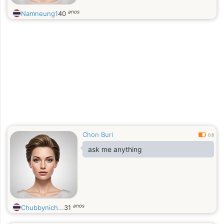
anos
Namneung1
40
Chon Buri
0.6
ask me anything
anos
Chubbynich...
31