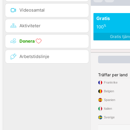
Videosamtal
Gratis
Aktiviteter
%
100
Gratis tjä
Donera
Arbetstidslinje
Träffar per land
Frankrike
Belgien
Spanien
Italien
Sverige