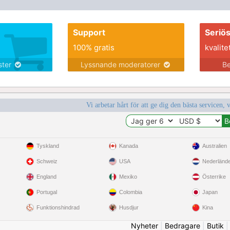
Support
Seriö
100% gratis
kvalite
nster
Lyssnande moderatorer
Be
Vi arbetar hårt för att ge dig den bästa servicen, 
Tyskland
Kanada
Australien
Schweiz
USA
Nederländ
England
Mexiko
Österrike
Portugal
Colombia
Japan
Funktionshindrad
Husdjur
Kina
Nyheter
|
Bedragare
|
Butik