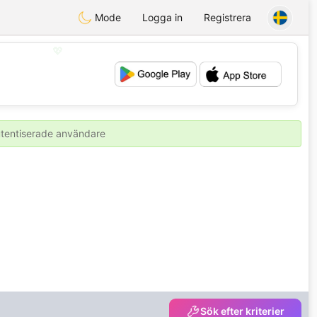
Mode
Logga in
Registrera
💖
💕
autentiserade användare
Sök efter kriterier