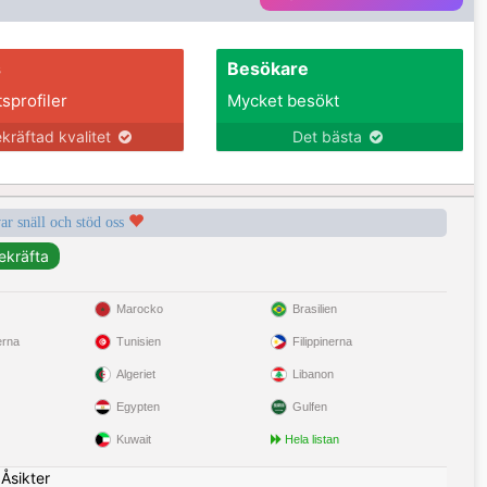
s
Besökare
tsprofiler
Mycket besökt
kräftad kvalitet
Det bästa
var snäll och stöd oss
Marocko
Brasilien
erna
Tunisien
Filippinerna
Algeriet
Libanon
Egypten
Gulfen
Kuwait
Hela listan
|
Åsikter