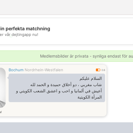
din perfekta matchning
er vår dejtingapp nu!
💖
💕
Medlemsbilder är privata - synliga endast för 
Bochum
Nordrhein-Westfalen
0.6
السلام عليكم
شاب مغربي ، دو أخلاق حميدة و الحمد لله
أعيش في ألمانيا و احب و اعشق الشعب الكويتي و
المرأة الكويتية
l