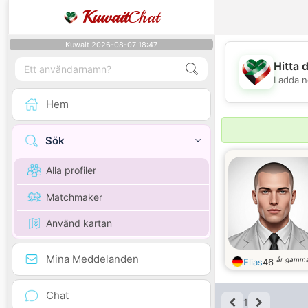
Kuwait
Chat
Kuwait 2026-08-07 18:47
Hitta 
Ladda n
Hem
Sök
Alla profiler
Matchmaker
Använd kartan
Mina Meddelanden
år gamma
Elias
46
Chat
1