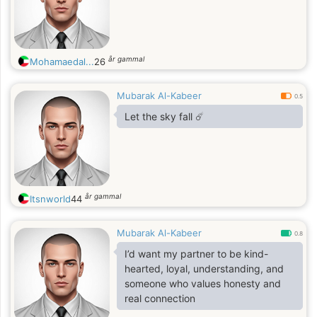
år gammal
Mohamaedal...
26
Mubarak Al-Kabeer
0.5
Let the sky fall ☄️
år gammal
Itsnworld
44
Mubarak Al-Kabeer
0.8
I’d want my partner to be kind-
hearted, loyal, understanding, and
someone who values honesty and
real connection