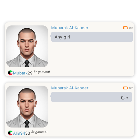
Mubarak Al-Kabeer
0.2
Any girl
år gammal
Mubark
29
Mubarak Al-Kabeer
0.2
مرح
år gammal
Ali994
33