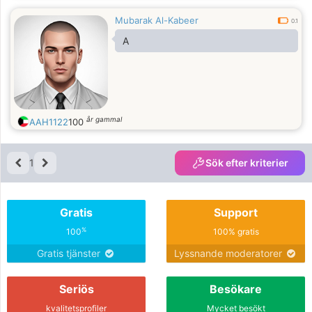
Mubarak Al-Kabeer
0.1
A
år gammal
AAH1122
100
1
Sök efter kriterier
Gratis
Support
%
100
100% gratis
Gratis tjänster
Lyssnande moderatorer
Seriös
Besökare
kvalitetsprofiler
Mycket besökt