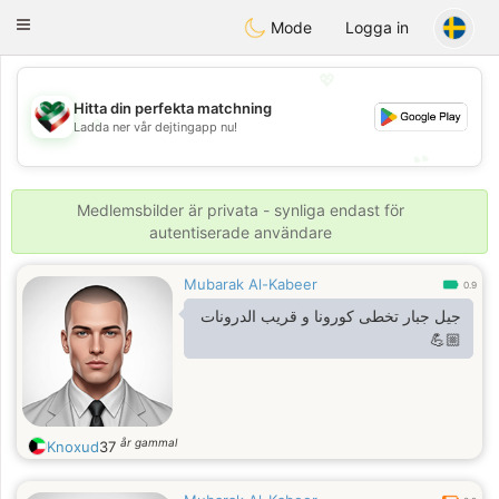
Kuwait
Chat
Toggle
Mode
Logga in
navigation
💖
Hitta din perfekta matchning
💖
Ladda ner vår dejtingapp nu!
💕
💕
Medlemsbilder är privata - synliga endast för
autentiserade användare
Mubarak Al-Kabeer
0.9
جيل جبار تخطى كورونا و قريب الدرونات
💪🏼
år gammal
Knoxud
37