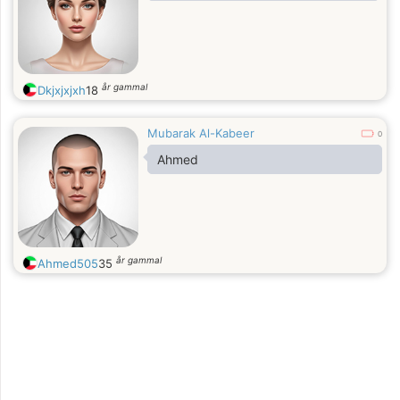
år gammal
Dkjxjxjxh
18
Mubarak Al-Kabeer
0
Ahmed
år gammal
Ahmed505
35