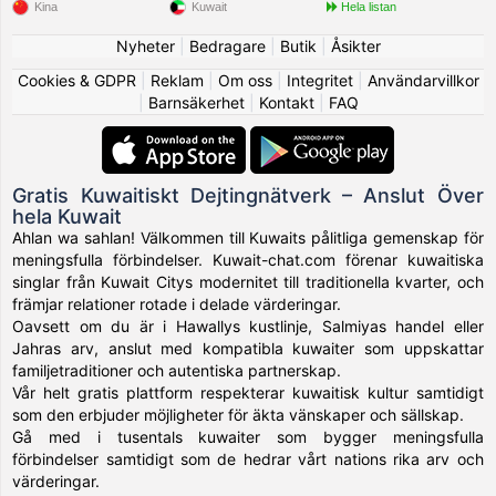
Kina
Kuwait
Hela listan
Nyheter
|
Bedragare
|
Butik
|
Åsikter
Cookies & GDPR
|
Reklam
|
Om oss
|
Integritet
|
Användarvillkor
|
Barnsäkerhet
|
Kontakt
|
FAQ
Gratis Kuwaitiskt Dejtingnätverk – Anslut Över
hela Kuwait
Ahlan wa sahlan! Välkommen till Kuwaits pålitliga gemenskap för
meningsfulla förbindelser. Kuwait-chat.com förenar kuwaitiska
singlar från Kuwait Citys modernitet till traditionella kvarter, och
främjar relationer rotade i delade värderingar.
Oavsett om du är i Hawallys kustlinje, Salmiyas handel eller
Jahras arv, anslut med kompatibla kuwaiter som uppskattar
familjetraditioner och autentiska partnerskap.
Vår helt gratis plattform respekterar kuwaitisk kultur samtidigt
som den erbjuder möjligheter för äkta vänskaper och sällskap.
Gå med i tusentals kuwaiter som bygger meningsfulla
förbindelser samtidigt som de hedrar vårt nations rika arv och
värderingar.