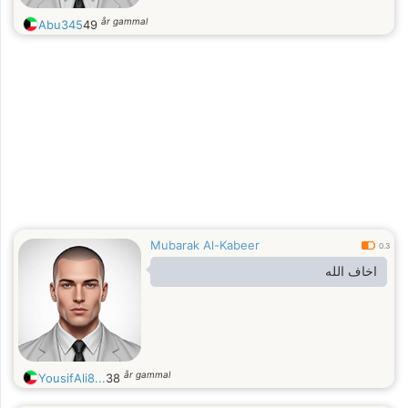
år gammal
Abu345
49
Mubarak Al-Kabeer
0.3
اخاف الله
år gammal
YousifAli8...
38