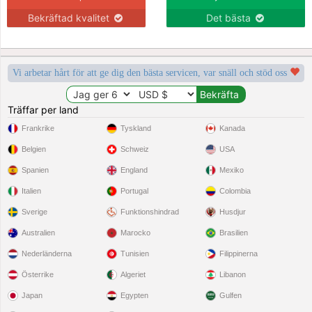
Bekräftad kvalitet
Det bästa
Vi arbetar hårt för att ge dig den bästa servicen, var snäll och stöd oss
Träffar per land
Frankrike
Tyskland
Kanada
Belgien
Schweiz
USA
Spanien
England
Mexiko
Italien
Portugal
Colombia
Sverige
Funktionshindrad
Husdjur
Australien
Marocko
Brasilien
Nederländerna
Tunisien
Filippinerna
Österrike
Algeriet
Libanon
Japan
Egypten
Gulfen