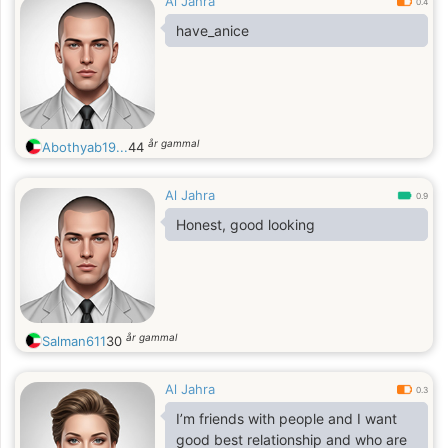
Al Jahra
0.4
have_anice
år gammal
Abothyab19...
44
Al Jahra
0.9
Honest, good looking
år gammal
Salman611
30
Al Jahra
0.3
I’m friends with people and I want
good best relationship and who are