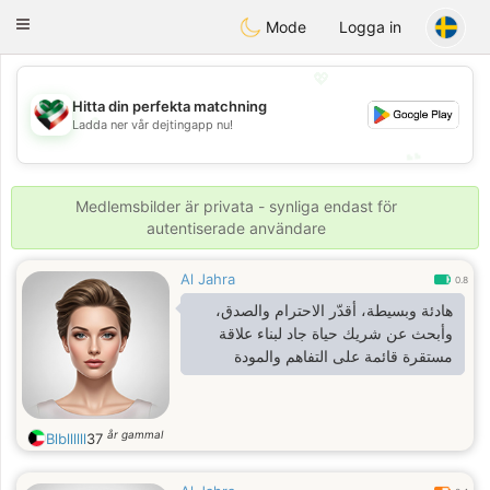
Kuwait
Chat
Toggle
Mode
Logga in
navigation
💖
Hitta din perfekta matchning
💖
Ladda ner vår dejtingapp nu!
💕
💕
Medlemsbilder är privata - synliga endast för
autentiserade användare
Al Jahra
0.8
هادئة وبسيطة، أقدّر الاحترام والصدق،
وأبحث عن شريك حياة جاد لبناء علاقة
مستقرة قائمة على التفاهم والمودة
år gammal
Blbllllll
37