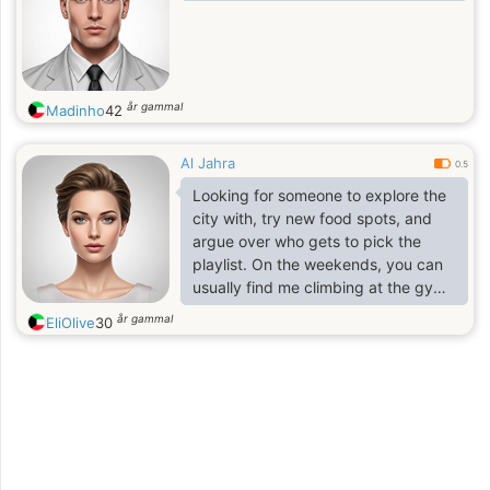
år gammal
Madinho
42
Al Jahra
0.5
Looking for someone to explore the
city with, try new food spots, and
argue over who gets to pick the
playlist. On the weekends, you can
usually find me climbing at the gym
or checking out local thrift stores.
år gammal
EliOlive
30
Down for a coffee or a casual drink
to see if we vibe!"