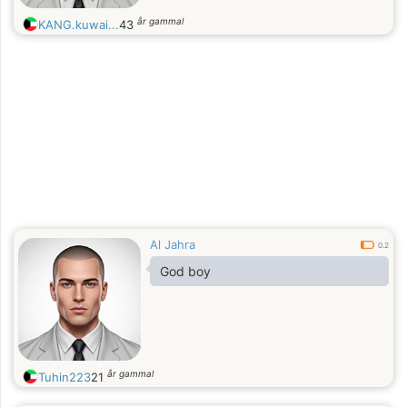
år gammal
KANG.kuwai...
43
Al Jahra
0.2
God boy
år gammal
Tuhin223
21