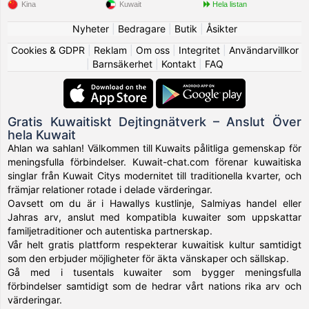
Kina
Kuwait
Hela listan
Nyheter
|
Bedragare
|
Butik
|
Åsikter
Cookies & GDPR
|
Reklam
|
Om oss
|
Integritet
|
Användarvillkor
|
Barnsäkerhet
|
Kontakt
|
FAQ
Gratis Kuwaitiskt Dejtingnätverk – Anslut Över
hela Kuwait
Ahlan wa sahlan! Välkommen till Kuwaits pålitliga gemenskap för
meningsfulla förbindelser. Kuwait-chat.com förenar kuwaitiska
singlar från Kuwait Citys modernitet till traditionella kvarter, och
främjar relationer rotade i delade värderingar.
Oavsett om du är i Hawallys kustlinje, Salmiyas handel eller
Jahras arv, anslut med kompatibla kuwaiter som uppskattar
familjetraditioner och autentiska partnerskap.
Vår helt gratis plattform respekterar kuwaitisk kultur samtidigt
som den erbjuder möjligheter för äkta vänskaper och sällskap.
Gå med i tusentals kuwaiter som bygger meningsfulla
förbindelser samtidigt som de hedrar vårt nations rika arv och
värderingar.