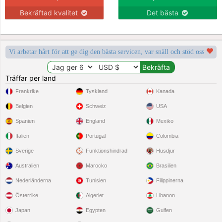
Bekräftad kvalitet
Det bästa
Vi arbetar hårt för att ge dig den bästa servicen, var snäll och stöd oss
Träffar per land
Frankrike
Tyskland
Kanada
Belgien
Schweiz
USA
Spanien
England
Mexiko
Italien
Portugal
Colombia
Sverige
Funktionshindrad
Husdjur
Australien
Marocko
Brasilien
Nederländerna
Tunisien
Filippinerna
Österrike
Algeriet
Libanon
Japan
Egypten
Gulfen