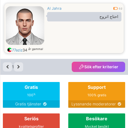
Al Jahra
0.2
احتاج اتزوج
år gammal
77aziz
34
1
Sök efter kriterier
Gratis
Support
%
100
100% gratis
Gratis tjänster
Lyssnande moderatorer
Seriös
Besökare
kvalitetsprofiler
Mycket besökt