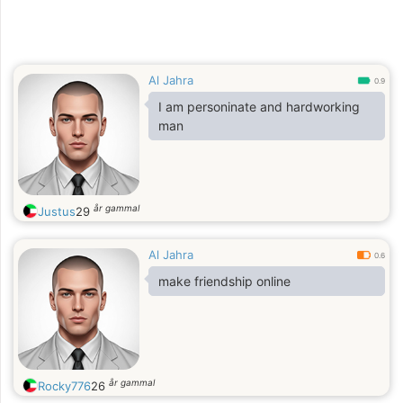
Al Jahra
0.9
I am personinate and hardworking
man
år gammal
Justus
29
Al Jahra
0.6
make friendship online
år gammal
Rocky776
26