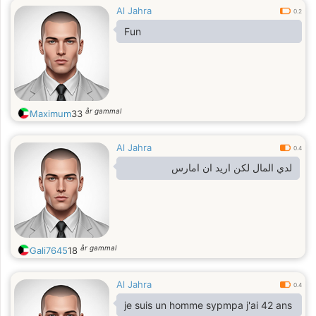
Al Jahra
0.2
Fun
år gammal
Maximum
33
Al Jahra
0.4
لدي المال لكن اريد ان امارس
år gammal
Gali7645
18
Al Jahra
0.4
je suis un homme sypmpa j'ai 42 ans