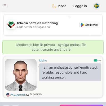
Kuwait
Chat
Toggle
Mode
Logga in
navigation
💖
Hitta din perfekta matchning
Ladda ner vår dejtingapp nu!
💖
💕
💕
Medlemsbilder är privata - synliga endast för
autentiserade användare
Idaho
0.8
I am an enthusiastic, self-motivated,
reliable, responsible and hard
working person.
år gammal
Pnwentmt
34