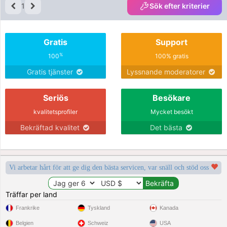
1
Sök efter kriterier
Gratis
Support
%
100
100% gratis
Gratis tjänster
Lyssnande moderatorer
Seriös
Besökare
kvalitetsprofiler
Mycket besökt
Bekräftad kvalitet
Det bästa
Vi arbetar hårt för att ge dig den bästa servicen, var snäll och stöd oss
Träffar per land
Frankrike
Tyskland
Kanada
Belgien
Schweiz
USA