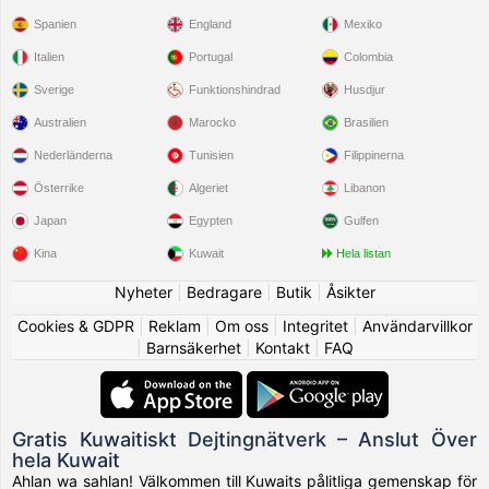
Spanien
England
Mexiko
Italien
Portugal
Colombia
Sverige
Funktionshindrad
Husdjur
Australien
Marocko
Brasilien
Nederländerna
Tunisien
Filippinerna
Österrike
Algeriet
Libanon
Japan
Egypten
Gulfen
Kina
Kuwait
Hela listan
Nyheter
|
Bedragare
|
Butik
|
Åsikter
Cookies & GDPR
|
Reklam
|
Om oss
|
Integritet
|
Användarvillkor
|
Barnsäkerhet
|
Kontakt
|
FAQ
Gratis Kuwaitiskt Dejtingnätverk – Anslut Över
hela Kuwait
Ahlan wa sahlan! Välkommen till Kuwaits pålitliga gemenskap för