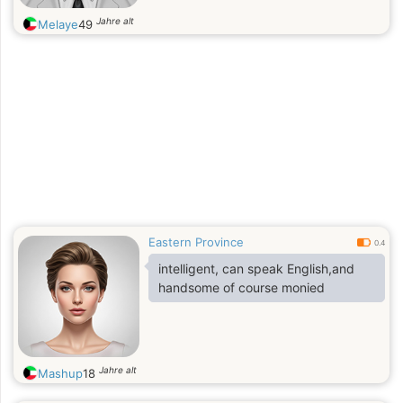
Jahre alt
Melaye
49
Eastern Province
0.4
intelligent, can speak English,and
handsome of course monied
Jahre alt
Mashup
18