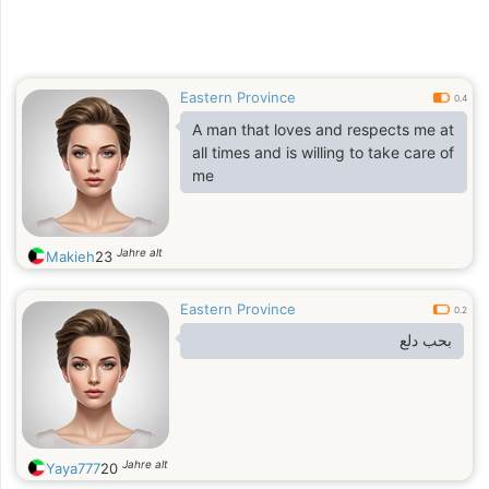
Eastern Province
0.4
A man that loves and respects me at
all times and is willing to take care of
me
Jahre alt
Makieh
23
Eastern Province
0.2
بحب دلع
Jahre alt
Yaya777
20