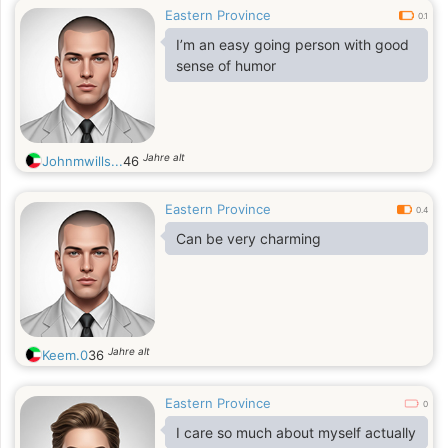
Eastern Province
0.1
I’m an easy going person with good
sense of humor
Jahre alt
Johnmwills...
46
Eastern Province
0.4
Can be very charming
Jahre alt
Keem.0
36
Eastern Province
0
I care so much about myself actually