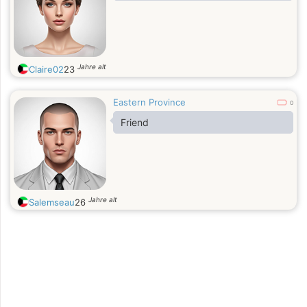
Jahre alt
Claire02
23
Eastern Province
0
Friend
Jahre alt
Salemseau
26