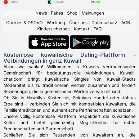
China
Kuwait
Alle
News
|
Fakes
|
Shop
|
Meinungen
Cookies & DSGVO
|
Werbung
|
Über uns
|
Datenschutz
|
AGB
|
Kindersicherheit
|
Kontakt
|
FAQ
Kostenlose kuwaitische Dating-Plattform –
Verbindungen in ganz Kuwait
Ahlan wa sahlan! Willkommen in Kuwaits vertrauensvoller
Gemeinschaft für bedeutungsvolle Verbindungen. Kuwait-
chat.com bringt kuwaitische Singles von Kuwait-Stadts
Modernität bis zu traditionellen Vierteln zusammen und fördert
Beziehungen, die in gemeinsamen Werten verwurzelt sind.
Ob Sie in Hawallys Küstenlinie, Salmiyas Handel oder Jahras
Erbe sind – verbinden Sie sich mit kompatiblen Kuwaitern, die
Familientraditionen und authentische Partnerschaften schätzen.
Unsere völlig kostenlose Plattform respektiert die kuwaitische
Kultur und bietet gleichzeitig Möglichkeiten für echte
Freundschaften und Partnerschaft.
Schließen Sie sich Tausenden von Kuwaitern an, die