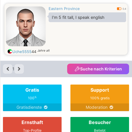
Eastern Province
0.4
I'm 5 fit tall, I speak english
Jahre alt
Uche5555
44
1
Suche nach Kriterien
Gratis
Support
%
100
100% gratis
Gratisdienste
Moderation
Ernsthaft
Besucher
Top-Profile
Beliebt