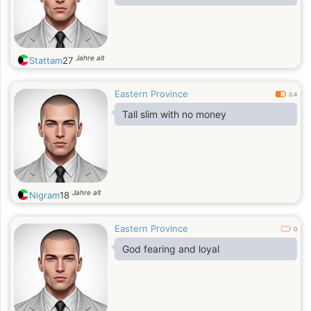
Jahre alt
Stattam
27
Eastern Province
0.4
Tall slim with no money
Jahre alt
Nigram
18
Eastern Province
0
God fearing and loyal