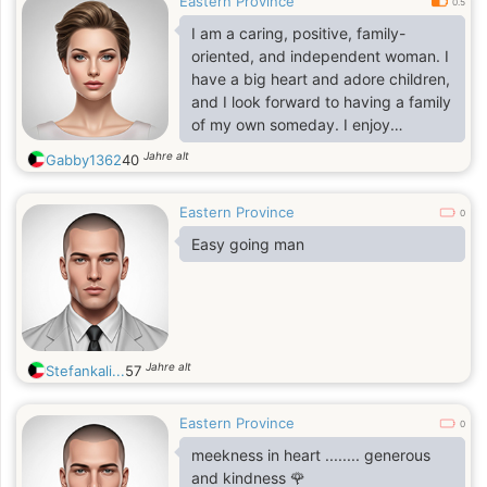
Eastern Province
0.5
I am a caring, positive, family-
oriented, and independent woman. I
have a big heart and adore children,
and I look forward to having a family
of my own someday. I enjoy
shopping, staying fashionable, and
Jahre alt
Gabby1362
40
carrying myself with confidence and
class. I respect myself and others,
Eastern Province
and I’m a strong-minded woman
0
who knows when to stand my
Easy going man
ground. I believe in being genuine
and meaningful with my words, and I
don’t waste my time on negativity. I
appreciate positive people and
always try to surround myself with
Jahre alt
Stefankali...
57
happiness, kindness, and good
energy.
Eastern Province
0
meekness in heart ........ generous
and kindness 🌹