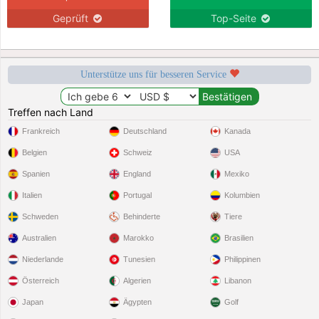
Geprüft
Top-Seite
Unterstütze uns für besseren Service
Treffen nach Land
Frankreich
Deutschland
Kanada
Belgien
Schweiz
USA
Spanien
England
Mexiko
Italien
Portugal
Kolumbien
Schweden
Behinderte
Tiere
Australien
Marokko
Brasilien
Niederlande
Tunesien
Philippinen
Österreich
Algerien
Libanon
Japan
Ägypten
Golf