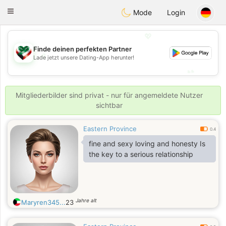
Kuwait
Chat
Toggle
Mode
Login
navigation
💖
Finde deinen perfekten Partner
💖
Lade jetzt unsere Dating-App herunter!
💕
💕
Mitgliederbilder sind privat - nur für angemeldete Nutzer
sichtbar
Eastern Province
0.4
fine and sexy loving and honesty Is
the key to a serious relationship
Jahre alt
Maryren345...
23