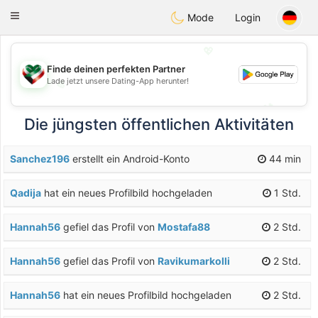
Kuwait
Chat
Toggle
Mode
Login
navigation
💖
Finde deinen perfekten Partner
Lade jetzt unsere Dating-App herunter!
💖
💕
💕
Die jüngsten öffentlichen Aktivitäten
Sanchez196
erstellt ein Android-Konto
44 min
Qadija
hat ein neues Profilbild hochgeladen
1 Std.
Hannah56
gefiel das Profil von
Mostafa88
2 Std.
Hannah56
gefiel das Profil von
Ravikumarkolli
2 Std.
Hannah56
hat ein neues Profilbild hochgeladen
2 Std.