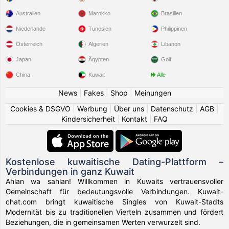
Armaanpoppu
gefiel das Profil von
Koko1810
15 Std.
Australien
Marokko
Brasilien
Niederlande
Tunesien
Philippinen
Armaanpoppu
erstellt ein Android-Konto
15 Std.
Österreich
Algerien
Libanon
Japan
Ägypten
Golf
Nono007
iPhone erstellt ein Konto
15 Std.
China
Kuwait
Alle
Georgehenderson2120
machte Aktuelles zu
18 Std.
News
|
Fakes
|
Shop
|
Meinungen
sein/ihr Profil Informationen
Cookies & DSGVO
|
Werbung
|
Über uns
|
Datenschutz
|
AGB
|
Kindersicherheit
|
Kontakt
|
FAQ
Missskaylax
gefiel das Profil von
Brighton
19 Std.
Missskaylax
erstellt ein Android-Konto
19 Std.
Kostenlose kuwaitische Dating-Plattform –
Rose14
machte Aktuelles zu sein/ihr Profil
19 Std.
Verbindungen in ganz Kuwait
Informationen
Ahlan wa sahlan! Willkommen in Kuwaits vertrauensvoller
Gemeinschaft für bedeutungsvolle Verbindungen. Kuwait-
chat.com bringt kuwaitische Singles von Kuwait-Stadts
Georgehenderson2120
hat ein neues Profilbild
19 Std.
Modernität bis zu traditionellen Vierteln zusammen und fördert
hochgeladen
Beziehungen, die in gemeinsamen Werten verwurzelt sind.