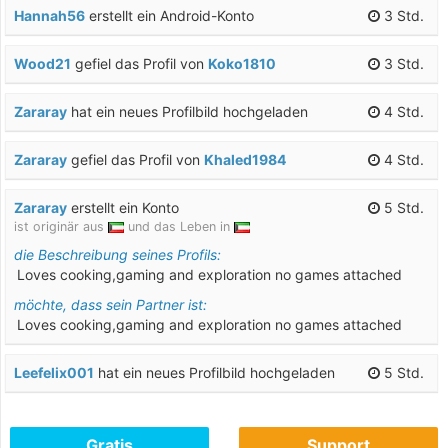
Hannah56
erstellt ein Android-Konto
3 Std.
Wood21
gefiel das Profil von
Koko1810
3 Std.
Zararay
hat ein neues Profilbild hochgeladen
4 Std.
Zararay
gefiel das Profil von
Khaled1984
4 Std.
Zararay
erstellt ein Konto
5 Std.
ist originär aus
und das Leben in
die Beschreibung seines Profils:
Loves cooking,gaming and exploration no games attached
möchte, dass sein Partner ist:
Loves cooking,gaming and exploration no games attached
Leefelix001
hat ein neues Profilbild hochgeladen
5 Std.
Adekunle
hat ein neues Profilbild hochgeladen
5 Std.
Gratis
Support